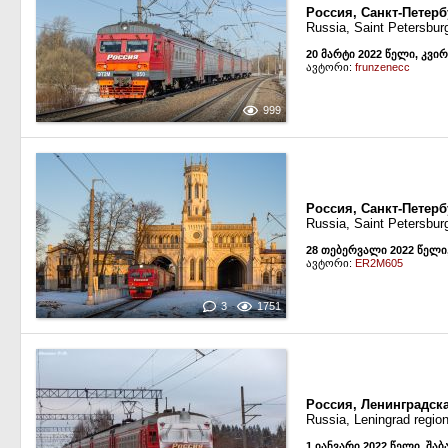
Россия, Санкт-Петерб
Russia, Saint Petersbur
20 მარტი 2022 წელი, კვი
ავტორი:
frunzenecc
999
Россия, Санкт-Петерб
Russia, Saint Petersbur
28 თებერვალი 2022 წელი
ავტორი:
ER2M605
3
1751
Россия, Ленинградск
Russia, Leningrad regi
1 იანვარი 2022 წელი, შაბ