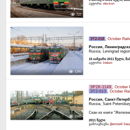
ავტორი:
electron
727
ЭТ2-018
,
October Rail
Россия, Ленинградск
Russia, Leningrad region
15 იანვარი 2011 წელი, შა
ავტორი:
Iridium
1390
ЭР2К-1149
,
October 
ЭТ2-013
,
October Rai
Россия, Санкт-Петерб
Russia, Saint Petersbur
Скан из книги "Железн
1582
2011 წელი
გამოაგზავნა
Дмитрий Зак