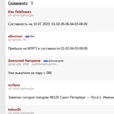
Comments
·
9
Изя Лейбович
არ არის სურათები
Составность на 10.07.2023: 01-02-05-06-04-03-08-09
alburnus
·
Msk
ფოტოები: 45
Прибыла на МЛРЗ в составности 01-02-04-03-08-09.
Анатолий Нагорнов
·
Домодедово
ფოტოები: 2055 · ადმინისტრატორი
Уже выкатили на пару с 086
mrDave
არ არის სურათები
Замечен сегодня поездом N6125 Санкт-Петербург — Луга-1. Именны
toknu3h
არ არის სურათები