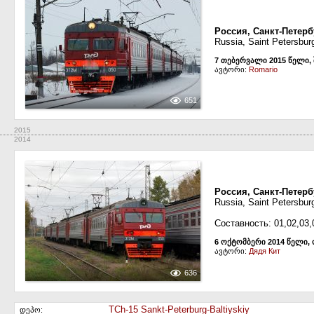
Россия, Санкт-Петерб
Russia, Saint Petersbur
7 თებერვალი 2015 წელი,
ავტორი:
Romario
651
2015
2014
Россия, Санкт-Петерб
Russia, Saint Petersbur
Составность: 01,02,03,
6 ოქტომბერი 2014 წელი,
ავტორი:
Дядя Кит
636
TCh-15 Sankt-Peterburg-Baltiyskiy
დეპო: