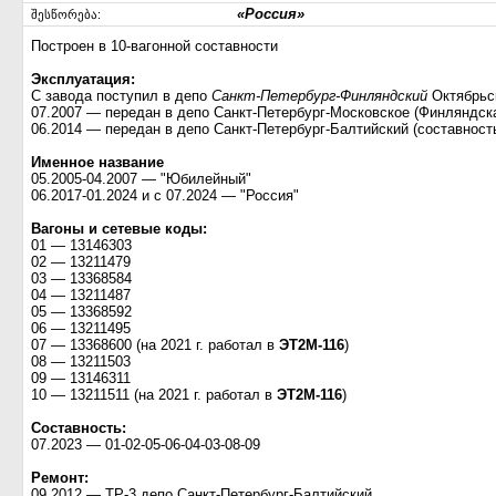
«Россия»
შესწორება:
Построен в 10-вагонной составности
Эксплуатация:
С завода поступил в депо
Санкт-Петербург-Финляндский
Октябрьск
07.2007 — передан в депо Санкт-Петербург-Московское (Финляндск
06.2014 — передан в депо Санкт-Петербург-Балтийский (составность:
Именное название
05.2005-04.2007 — "Юбилейный"
06.2017-01.2024 и с 07.2024 — "Россия"
Вагоны и сетевые коды:
01 — 13146303
02 — 13211479
03 — 13368584
04 — 13211487
05 — 13368592
06 — 13211495
07 — 13368600 (на 2021 г. работал в
ЭТ2М-116
)
08 — 13211503
09 — 13146311
10 — 13211511 (на 2021 г. работал в
ЭТ2М-116
)
Составность:
07.2023 — 01-02-05-06-04-03-08-09
Ремонт:
09.2012 — ТР-3 депо Санкт-Петербург-Балтийский