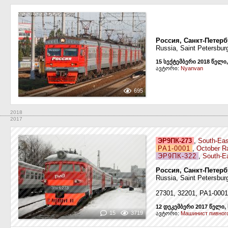
Россия, Санкт-Петерб
Russia, Saint Petersbur
15 სექტემბერი 2018 წელი
ავტორი:
Nyanvan
695
2018
2017
ЭР9ПК-273
,
South-Eas
РА1-0001
,
October R
ЭР9ПК-322
,
South-E
Россия, Санкт-Петерб
Russia, Saint Petersbur
27301, 32201, РА1-0001
12 დეკემბერი 2017 წელი,
15
3719
ავტორი:
Машинист пивног