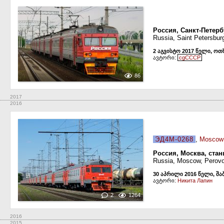
Россия, Санкт-Петер
Russia, Saint Petersbur
2 აგვისტო 2017 წელი, ოთ
ავტორი:
cgCCCP
86
2017
2016
ЭД4М-0268
,
Moscow 
Россия, Москва, ста
Russia, Moscow, Perovo
30 აპრილი 2016 წელი, შა
ავტორი:
Никита Лапин
2
1264
2016
2015