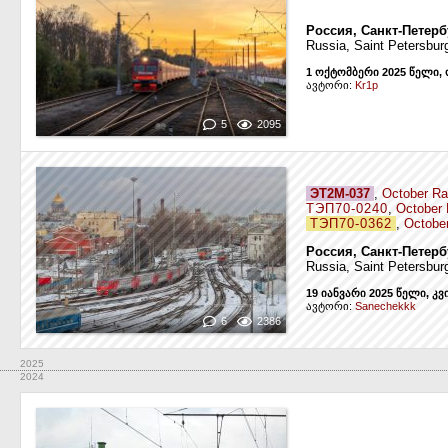
Россия, Санкт-Петерб
Russia, Saint Petersburg
1 ოქტომბერი 2025 წელი,
ავტორი:
Kr1p
5
2095
ЭТ2М-037
,
October Ra
ТЭП70-0240
,
October 
ТЭП70-0362
,
Octobe
Россия, Санкт-Петерб
Russia, Saint Petersburg
19 იანვარი 2025 წელი, კვ
ავტორი:
Sanechekkk
6
2386
2025
2024