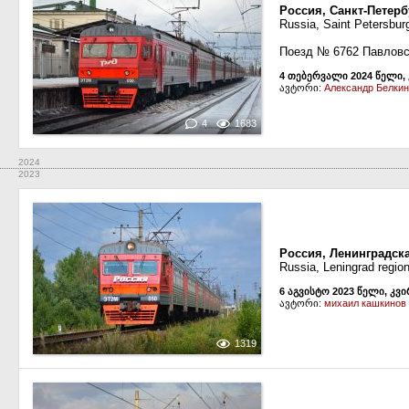
Россия, Санкт-Петерб
Russia, Saint Petersbur
Поезд № 6762 Павловс
4 თებერვალი 2024 წელი,
ავტორი:
Александр Белкин
4
1683
2024
2023
Россия, Ленинградск
Russia, Leningrad regio
6 აგვისტო 2023 წელი, კვ
ავტორი:
михаил кашкинов
1319