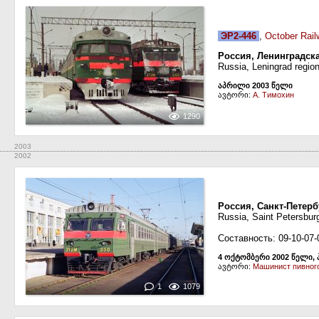
ЭР2-446
,
October Rail
Россия, Ленинградск
Russia, Leningrad region
აპრილი 2003 წელი
ავტორი:
А. Тимохин
1290
2003
2002
Россия, Санкт-Петерб
Russia, Saint Petersbur
Составность: 09-10-07-
4 ოქტომბერი 2002 წელი, 
ავტორი:
Машинист пивног
1
1079