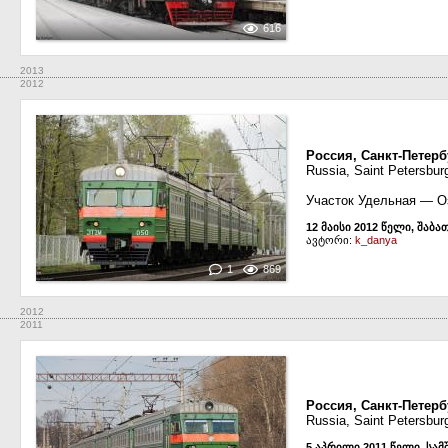
616
2013
2012
Россия, Санкт-Петер
Russia, Saint Petersbur
Участок Удельная — О
12 მაისი 2012 წელი, შაბა
ავტორი:
k_danya
1
869
2012
2011
Россия, Санкт-Петерб
Russia, Saint Petersbur
5 აპრილი 2011 წელი, სამ