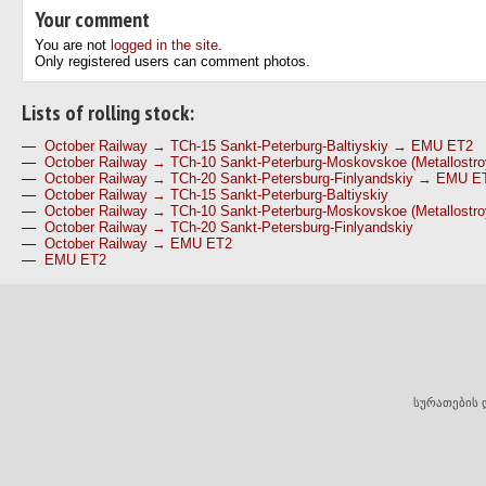
Your comment
You are not
logged in the site
.
Only registered users can comment photos.
Lists of rolling stock:
—
October Railway → TCh-15 Sankt-Peterburg-Baltiyskiy → EMU ET2
—
October Railway → TCh-10 Sankt-Peterburg-Moskovskoe (Metallost
—
October Railway → TCh-20 Sankt-Petersburg-Finlyandskiy → EMU E
—
October Railway → TCh-15 Sankt-Peterburg-Baltiyskiy
—
October Railway → TCh-10 Sankt-Peterburg-Moskovskoe (Metallostro
—
October Railway → TCh-20 Sankt-Petersburg-Finlyandskiy
—
October Railway → EMU ET2
—
EMU ET2
სურათების 