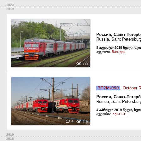
2020
2019
Россия, Санкт-Петерб
Russia, Saint Petersbur
8 აგვისტო 2019 წელი, ხუ
ავტორი:
Вальдир
772
ЭТ2М-090
,
October R
Россия, Санкт-Петерб
Russia, Saint Petersbur
4 აპრილი 2019 წელი, ხუ
ავტორი:
cgCCCP
4
139
2019
2018