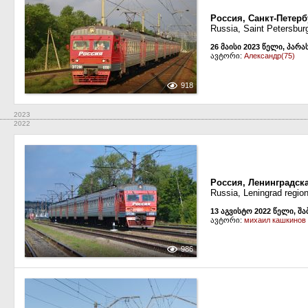
Россия, Санкт-Петерб
Russia, Saint Petersbur
26 მაისი 2023 წელი, პარა
ავტორი:
Александр(75)
918
2023
2022
Россия, Ленинградск
Russia, Leningrad region
13 აგვისტო 2022 წელი, შ
ავტორი:
михаил кашкинов
986