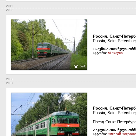
2011
2008
Россия, Санкт-Петерб
Russia, Saint Petersbur
16 ივნისი 2008 წელი, ორ
ავტორი:
ALexeych
574
2008
2007
Россия, Санкт-Петерб
Russia, Saint Petersbu
Поезд Санкт-Петербур
2 ივლისი 2007 წელი, ორ
ავტორი:
Николай Некрасо