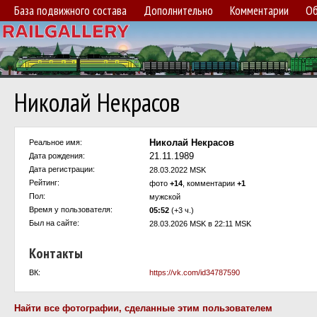
База подвижного состава
Дополнительно
Комментарии
Об
Николай Некрасов
Николай Некрасов
Реальное имя:
21.11.1989
Дата рождения:
Дата регистрации:
28.03.2022 MSK
Рейтинг:
фото
+14
, комментарии
+1
Пол:
мужской
Время у пользователя:
05:52
(+3 ч.)
Был на сайте:
28.03.2026 MSK в 22:11 MSK
Контакты
ВК:
https://vk.com/id34787590
Найти все фотографии, сделанные этим пользователем