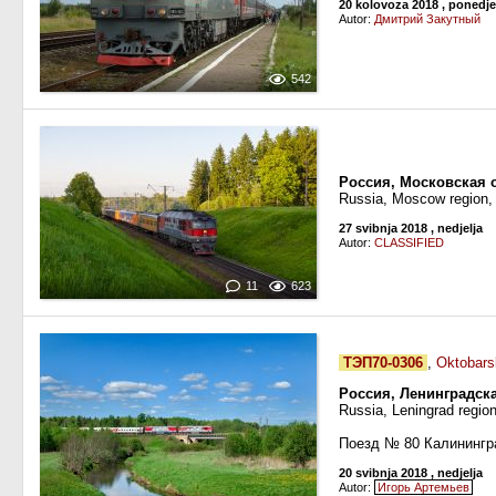
20 kolovoza 2018
, ponedje
Autor:
Дмитрий Закутный
542
Россия, Московская 
Russia, Moscow region,
27 svibnja 2018
, nedjelja
Autor:
CLASSIFIED
11
623
ТЭП70-0306
,
Oktobars
Россия, Ленинградск
Russia, Leningrad regio
Поезд № 80 Калинингр
20 svibnja 2018
, nedjelja
Autor:
Игорь Артемьев