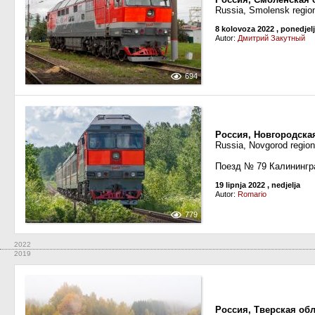
Russia, Smolensk regio
8 kolovoza 2022
, ponedjel
Autor:
Дмитрий Закутный
694
Россия, Новгородска
Russia, Novgorod regio
Поезд № 79 Калинингр
19 lipnja 2022
, nedjelja
Autor:
Romario
779
2022
2019
Россия, Тверская об