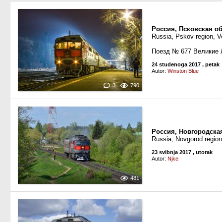
Россия, Псковская об
Russia, Pskov region, Ve
Поезд № 677 Великие 
24 studenoga 2017
, petak
Autor:
Winston Blue
3
790
Россия, Новгородская
Russia, Novgorod region
23 svibnja 2017
, utorak
Autor:
Njke
481