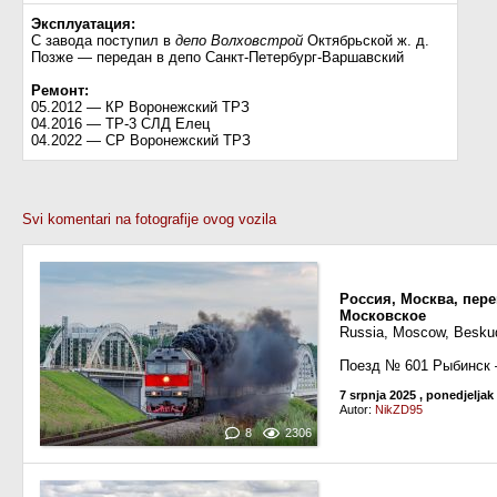
Эксплуатация:
С завода поступил в
депо Волховстрой
Октябрьской ж. д.
Позже — передан в депо Санкт-Петербург-Варшавский
Ремонт:
05.2012 — КР Воронежский ТРЗ
04.2016 — ТР-3 СЛД Елец
04.2022 — СР Воронежский ТРЗ
Svi komentari na fotografije ovog vozila
Россия, Москва, пер
Московское
Russia, Moscow, Besku
Поезд № 601 Рыбинск
7 srpnja 2025
, ponedjeljak
Autor:
NikZD95
8
2306