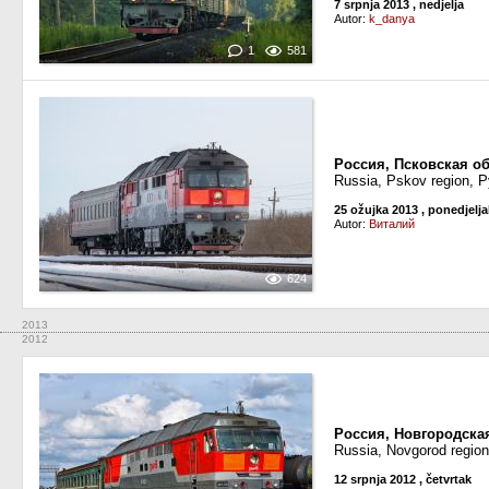
7 srpnja 2013
, nedjelja
Autor:
k_danya
1
581
Россия, Псковская о
Russia, Pskov region, P
25 ožujka 2013
, ponedjelja
Autor:
Виталий
624
2013
2012
Россия, Новгородская
Russia, Novgorod region
12 srpnja 2012
, četvrtak