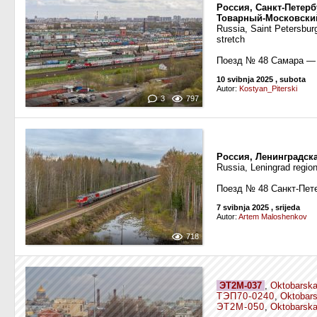
Россия, Санкт-Петерб
Товарный-Московски
Russia, Saint Petersbu
stretch
Поезд № 48 Самара — 
10 svibnja 2025
, subota
Autor:
Kostyan_Piterski
3
797
Россия, Ленинградск
Russia, Leningrad regio
Поезд № 48 Санкт-Пет
7 svibnja 2025
, srijeda
Autor:
Artem Maloshenkov
718
ЭТ2М-037
,
Oktobarska
ТЭП70-0240
,
Oktobars
ЭТ2М-050
,
Oktobarska