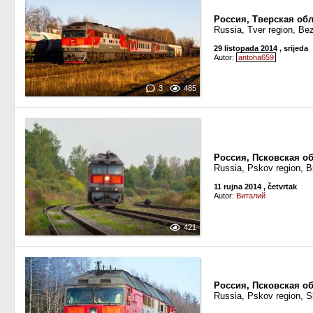
Россия, Тверская обл
Russia, Tver region, Be
29 listopada 2014
, srijeda
Autor:
antoha659
3
485
Россия, Псковская о
Russia, Pskov region, B
11 rujna 2014
, četvrtak
Autor:
Виталий
421
Россия, Псковская об
Russia, Pskov region, S