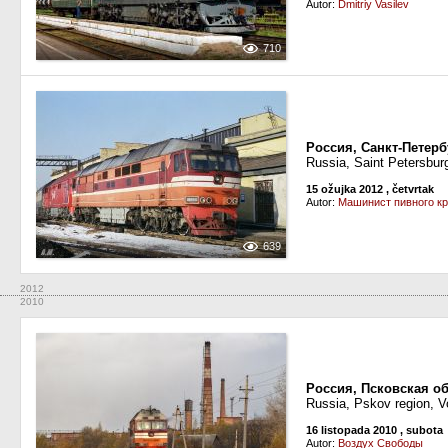
Autor:
Dmitriy Vasilev
710
Россия, Санкт-Петер
Russia, Saint Petersbur
15 ožujka 2012
, četvrtak
Autor:
Машинист пивного к
639
2012
2010
Россия, Псковская о
Russia, Pskov region, V
16 listopada 2010
, subota
Autor:
Воздух Свободы