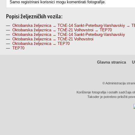
Samo registrirani korisnici mogu komentirati fotografije.
Popisi željezničkih vozila:
—
Oktobarska željeznica → TChE-14 Sankt-Peterburg-Varshavskiy → 
—
Oktobarska željeznica → TChE-21 Volhovstroi → TEP70
—
Oktobarska željeznica → TChE-14 Sankt-Peterburg-Varshavskiy
—
Oktobarska željeznica → TChE-21 Volhovstroi
—
Oktobarska željeznica → TEP70
—
TEP70
Glavna stranica
U
© Administracija stran
Korištenje fotografija i ostalih sadržaja 
Također je potrebno priložiti pov