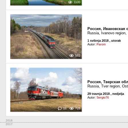
1100
Россия, Ивановская 
Russia, Ivanovo region
1 svibnja 2018
, utorak
Autor:
Parom
582
Россия, Тверская об
Russia, Tver region, Os
29 travnja 2018
, nedjelja
Autor:
Sergio76
16
728
2018
2017