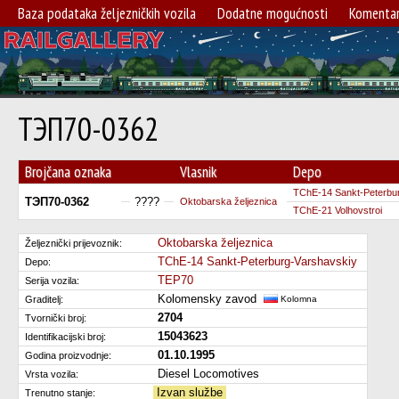
Baza podataka željezničkih vozila
Dodatne mogućnosti
Komentar
ТЭП70-0362
Brojčana oznaka
Vlasnik
Depo
TChE-14 Sankt-Peterbu
ТЭП70-0362
????
Oktobarska željeznica
TChE-21 Volhovstroi
Oktobarska željeznica
Željeznički prijevoznik:
TChE-14 Sankt-Peterburg-Varshavskiy
Depo:
TEP70
Serija vozila:
Kolomensky zavod
Graditelj:
Kolomna
2704
Tvornički broj:
15043623
Identifikacijski broj:
01.10.1995
Godina proizvodnje:
Diesel Locomotives
Vrsta vozila:
Izvan službe
Trenutno stanje: