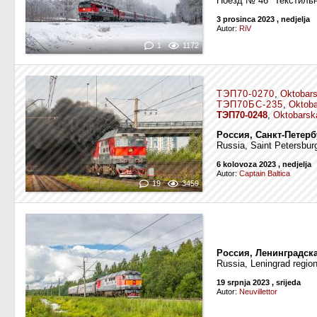
Поезд № 46 "Текстиль
3 prosinca 2023
, nedjelja
Autor:
RiV
1
1172
ТЭП70-0270
,
Oktobars
ТЭП70БС-235
,
Oktoba
ТЭП70-0248
,
Oktobarska
Россия, Санкт-Петер
Russia, Saint Petersbur
6 kolovoza 2023
, nedjelja
Autor:
Captain Baltica
19
3459
Россия, Ленинградск
Russia, Leningrad regio
19 srpnja 2023
, srijeda
Autor:
Neuvillettor