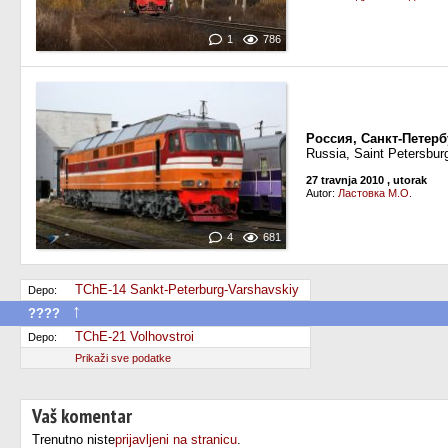
1
786
Россия, Санкт-Петерб
Russia, Saint Petersbur
27 travnja 2010
, utorak
Autor:
Ластовка М.О.
4
681
TChE-14 Sankt-Peterburg-Varshavskiy
Depo:
↑
????
Premještaj u drugi depo
TChE-21 Volhovstroi
Depo:
Prikaži sve podatke
Vaš komentar
Trenutno niste
prijavljeni na stranicu
.