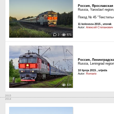
Россия, Ярославская
Russia, Yaroslavl region
Поезд № 45 "Текстиль
11 kolovoza 2015
, utorak
Autor:
Алексей Степанович
2
571
Россия, Ленинградск
Russia, Leningrad regio
10 lipnja 2015
, srijeda
Autor:
Romario
634
2015
2014