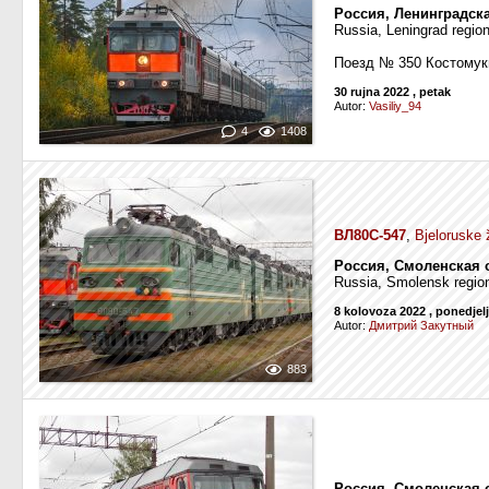
Россия, Ленинградск
Russia, Leningrad regi
Поезд № 350 Костомук
30 rujna 2022
, petak
Autor:
Vasiliy_94
4
1408
ВЛ80С-547
,
Bjeloruske 
Россия, Смоленская 
Russia, Smolensk regio
8 kolovoza 2022
, ponedjel
Autor:
Дмитрий Закутный
883
Россия, Смоленская 