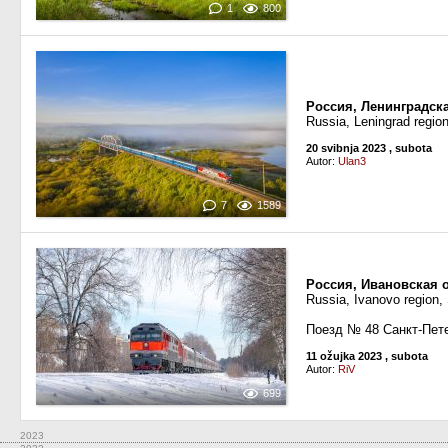
1
800
Россия, Ленинградск
Russia, Leningrad regio
20 svibnja 2023
, subota
Autor:
Ulan3
7
1589
Россия, Ивановская 
Russia, Ivanovo region,
Поезд № 48 Санкт-Пет
11 ožujka 2023
, subota
Autor:
RiV
699
2023