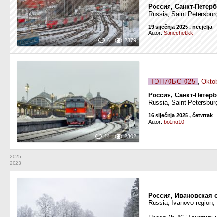
Россия, Санкт-Петерб
Russia, Saint Petersburg
19 siječnja 2025
, nedjelja
Autor:
Sanechekkk
6
2379
ТЭП70БС-025
,
Oktob
Россия, Санкт-Петерб
Russia, Saint Petersburg
16 siječnja 2025
, četvrtak
Autor:
bo1ng10
14
2302
2025
2023
Россия, Ивановская 
Russia, Ivanovo region,