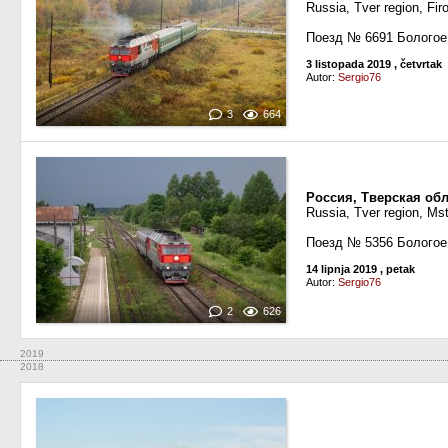
Russia, Tver region, Fi
Поезд № 6691 Болого
3 listopada 2019
, četvrtak
Autor:
Sergio76
3
664
Россия, Тверская обл
Russia, Tver region, Mst
Поезд № 5356 Болого
14 lipnja 2019
, petak
Autor:
Sergio76
2
626
2019
2018