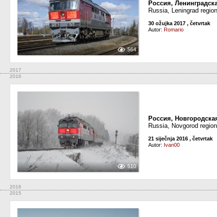
Россия, Ленинградск
Russia, Leningrad regio
30 ožujka 2017
, četvrtak
Autor:
Romario
564
2017
2016
Россия, Новгородска
Russia, Novgorod regio
21 siječnja 2016
, četvrtak
Autor:
Ivan00
510
2016
2015