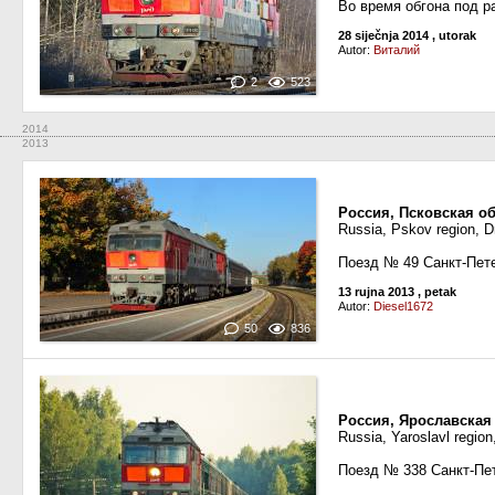
Во время обгона под р
28 siječnja 2014
, utorak
Autor:
Виталий
2
523
2014
2013
Россия, Псковская об
Russia, Pskov region, D
Поезд № 49 Санкт-Пет
13 rujna 2013
, petak
Autor:
Diesel1672
50
836
Россия, Ярославская
Russia, Yaroslavl region
Поезд № 338 Санкт-Пе