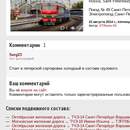
Russia, Saint Petersburg
Поезд № 49 Санкт-Пет
Электропоезд Санкт-П
22 августа 2014 г., пятниц
Автор:
XTReme-93
2
777
Комментарии
·
1
Serg23
Нет фотографий
Стоит в питерской сортировке холодный в составе грузового.
Ваш комментарий
Вы не
вошли на сайт
.
Комментарии могут оставлять только зарегистрированные пользов
Cписки подвижного состава:
—
Октябрьская железная дорога → ТЧЭ-14 Санкт-Петербург-Варша
—
Московская железная дорога → ТЧЭ-18 Имени Ильича → ТЭП70
—
Октябрьская железная дорога → ТЧЭ-14 Санкт-Петербург-Варшав