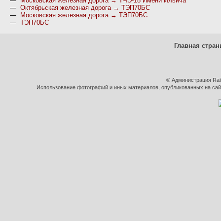
—
Московская железная дорога → ТЧЭ-18 Имени Ильича
—
Октябрьская железная дорога → ТЭП70БС
—
Московская железная дорога → ТЭП70БС
—
ТЭП70БС
Главная стран
© Администрация Rai
Использование фотографий и иных материалов, опубликованных на сайт