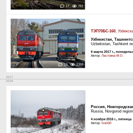
17
751
ТЭП70БС-160
,
Узбекск
Узбекистан, Ташкентс
Uzbekistan, Tashkent re
6 марта 2017 г., понедель
Автор:
Ластовка М.О.
13
2368
2017
2016
Россия, Новгородска
Russia, Novgorod regio
4 ноября 2016 г., пятница
Автор:
Ivan00