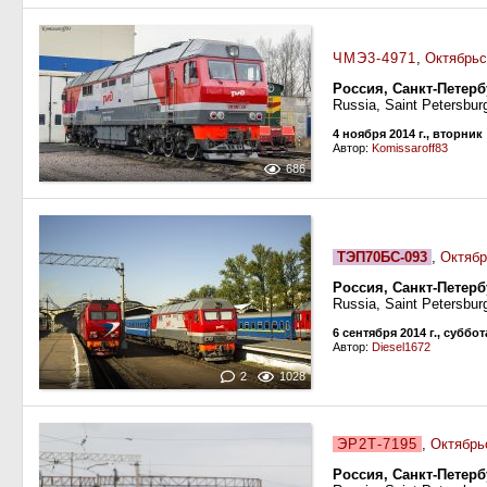
ЧМЭ3-4971
,
Октябрьс
Россия, Санкт-Петерб
Russia, Saint Petersbur
4 ноября 2014 г., вторник
Автор:
Komissaroff83
686
ТЭП70БС-093
,
Октябр
Россия, Санкт-Петерб
Russia, Saint Petersburg
6 сентября 2014 г., суббот
Автор:
Diesel1672
2
1028
ЭР2Т-7195
,
Октябрь
Россия, Санкт-Петерб