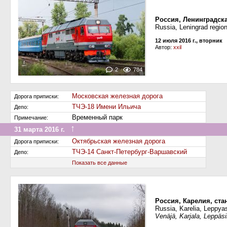
Россия, Ленинградск
Russia, Leningrad region
12 июля 2016 г., вторник
Автор:
xxil
2
784
Московская железная дорога
Дорога приписки:
ТЧЭ-18 Имени Ильича
Депо:
Временный парк
Примечание:
↑
31 марта 2016 г.
Передан на другую дорогу (или на завод)
Октябрьская железная дорога
Дорога приписки:
ТЧЭ-14 Санкт-Петербург-Варшавский
Депо:
Показать все данные
Россия, Карелия, ст
Russia, Karelia, Leppyas
Venäjä, Karjala, Leppäs