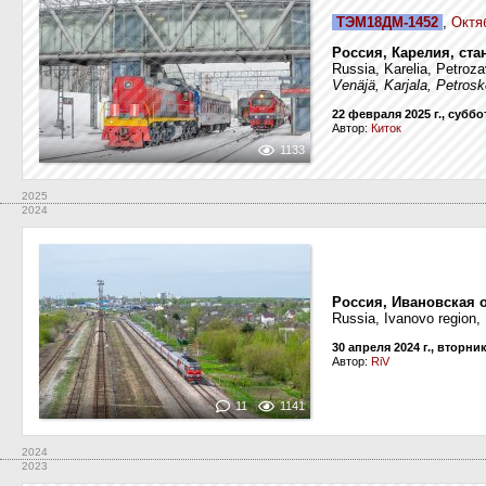
ТЭМ18ДМ-1452
,
Октя
Россия, Карелия, ста
Russia, Karelia, Petroz
Venäjä, Karjala, Petros
22 февраля 2025 г., суббо
Автор:
Киток
1133
2025
2024
Россия, Ивановская 
Russia, Ivanovo region,
30 апреля 2024 г., вторни
Автор:
RiV
11
1141
2024
2023