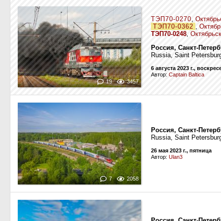
ТЭП70-0270
,
Октябрь
ТЭП70-0362
,
Октябр
ТЭП70-0248
,
Октябрьск
Россия, Санкт-Петер
Russia, Saint Petersbur
6 августа 2023 г., воскре
Автор:
Captain Baltica
19
3457
Россия, Санкт-Петерб
Russia, Saint Petersbur
26 мая 2023 г., пятница
Автор:
Ulan3
7
2058
Россия, Санкт-Петер