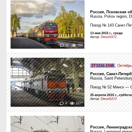
Россия, Псковская об
Russia, Pskov region, D
Поезд № 143 Санкт-Пе
13 мая 2015 г., среда
Автор:
Diesel1672
11
709
2ТЭ116-1548
,
Октябрь
Россия, Санкт-Петерб
Russia, Saint Petersburg
Поезд № 52 Минск — С
25 апреля 2015 г., суббота
Автор:
Diesel1672
4
1077
Россия, Ленинградск
Russia, Leningrad region