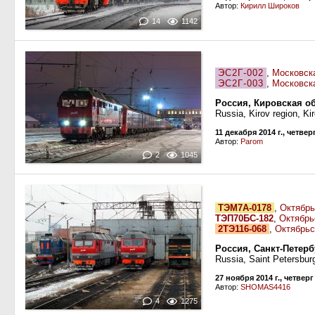
Автор:
Кирилл Широков
14
1142
ЭС2Г-002
,
Московск
ЭС2Г-003
,
Московск
Россия, Кировская об
Russia, Kirov region, Kir
11 декабря 2014 г., четвер
Автор:
Parom
2
1045
ТЭМ7А-0178
,
Октябрь
ТЭП70БС-182
,
Октябрь
2ТЭ116-068
,
Октябрьс
Россия, Санкт-Петер
Russia, Saint Petersbur
27 ноября 2014 г., четверг
Автор:
SHOMAS4416
4
1275