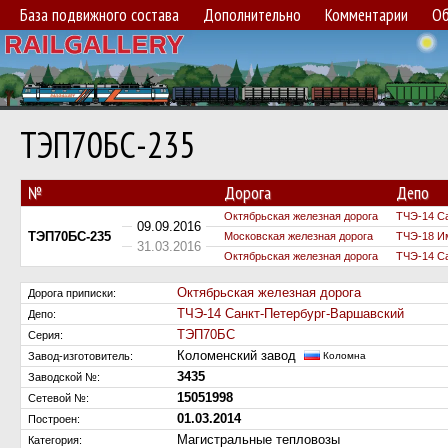
База подвижного состава
Дополнительно
Комментарии
Об
ТЭП70БС-235
№
Дорога
Депо
Октябрьская железная дорога
ТЧЭ-14 С
09.09.2016
ТЭП70БС-235
Московская железная дорога
ТЧЭ-18 И
31.03.2016
Октябрьская железная дорога
ТЧЭ-14 С
Октябрьская железная дорога
Дорога приписки:
ТЧЭ-14 Санкт-Петербург-Варшавский
Депо:
ТЭП70БС
Серия:
Коломенский завод
Завод-изготовитель:
Коломна
3435
Заводской №:
15051998
Сетевой №:
01.03.2014
Построен:
Магистральные тепловозы
Категория: