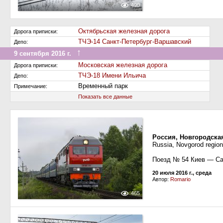
490
Октябрьская железная дорога
Дорога приписки:
ТЧЭ-14 Санкт-Петербург-Варшавский
Депо:
↑
9 сентября 2016 г.
Передан на другую дорогу (или на завод)
Московская железная дорога
Дорога приписки:
ТЧЭ-18 Имени Ильича
Депо:
Временный парк
Примечание:
Показать все данные
Россия, Новгородска
Russia, Novgorod regio
Поезд № 54 Киев — Са
20 июля 2016 г., среда
Автор:
Romario
465