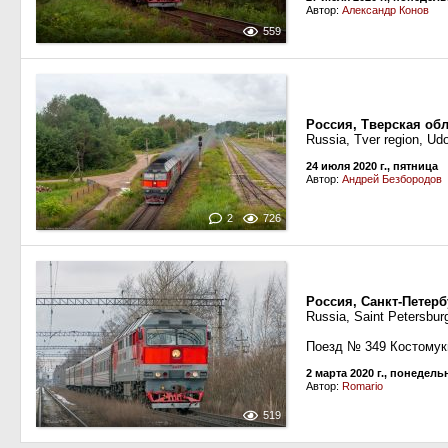
Автор:
Александр Конов
559
Россия, Тверская об
Russia, Tver region, U
24 июля 2020 г., пятница
Автор:
Андрей Безбородов
2
726
Россия, Санкт-Петерб
Russia, Saint Petersburg
Поезд № 349 Костомук
2 марта 2020 г., понедель
Автор:
Romario
519