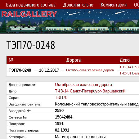
База подвижного состава
Дополнительно
Комментарии
Об
ТЭП70-0248
№
Дорога
Депо
ТЧЭ-14 Сан
ТЭП70-0248
18.12.2017
Октябрьская железная дорога
ТЧЭ-31 Вел
Октябрьская железная дорога
Дорога приписки:
ТЧЭ-14 Санкт-Петербург-Варшавский
Депо:
ТЭП70
Серия:
Коломенский тепловозостроительный заво
Завод-изготовитель:
2590
Заводской №:
15042484
Сетевой №:
1991
Построен:
02.1991
Поступил c завода:
Магистральные тепловозы
Категория: