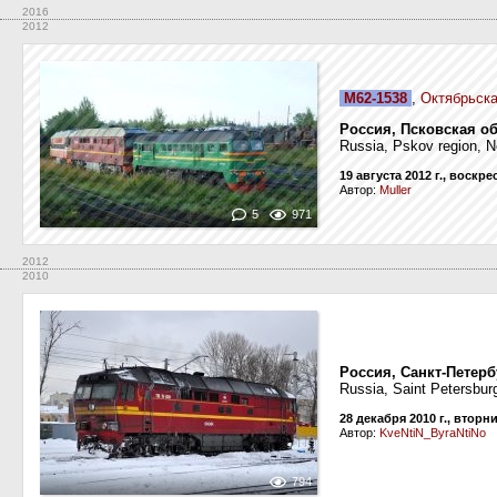
2016
2012
М62-1538
,
Октябрьска
Россия, Псковская о
Russia, Pskov region, N
19 августа 2012 г., воскр
Автор:
Muller
5
971
2012
2010
Россия, Санкт-Петерб
Russia, Saint Petersburg
28 декабря 2010 г., вторн
Автор:
KveNtiN_ByraNtiNo
794