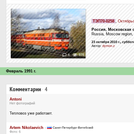
ТЭП70-0258
,
Октябрь
Россия, Московская 
Russia, Moscow region,
23 октября 2010 г., суббот
Автор:
dymon.z
6
979
Февраль 1991 г.
Комментарии
·
4
Antoni
Нет фотографий
Тепловоз уже работает.
Artem Nikolaevich
·
Санкт-Петербург-Витебский
Фото: 6