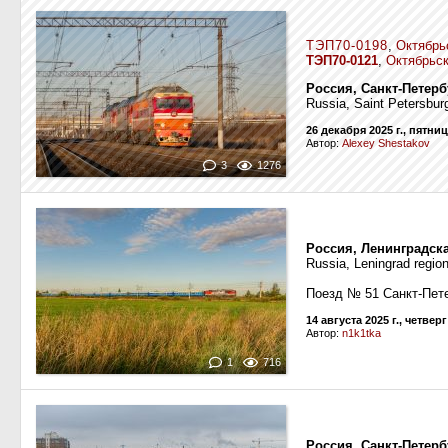
ТЭП70-0198
,
Октябрь
ТЭП70-0121
,
Октябрьск
Россия, Санкт-Петер
Russia, Saint Petersbur
26 декабря 2025 г., пятни
Автор:
Alexey Shestakov
3
1276
Россия, Ленинградск
Russia, Leningrad regio
Поезд № 51 Санкт-Пет
14 августа 2025 г., четверг
Автор:
n1k1tka
1
716
Россия, Санкт-Петерб