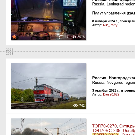
Russia, Leningrad regio
Пульт управления (каб
8 января 2024 г., понеде
Автор:
Nik_Patry
17
3078
2024
2023
Россия, Новгородска
Russia, Novgorod region
3 октября 2023 г., вторник
Автор:
Diesel1672
742
ТЭП70-0270
,
Октябрь
ТЭП70БС-235
,
Октяб