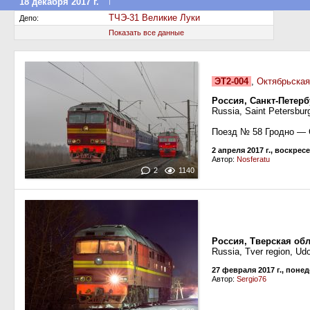
↑
18 декабря 2017 г.
Передан в другое депо дороги
ТЧЭ-31 Великие Луки
Депо:
Показать все данные
ЭТ2-004
,
Октябрьская
Россия, Санкт-Петер
Russia, Saint Petersbur
Поезд № 58 Гродно — 
2 апреля 2017 г., воскрес
Автор:
Nosferatu
2
1140
Россия, Тверская обл
Russia, Tver region, Ud
27 февраля 2017 г., поне
Автор:
Sergio76