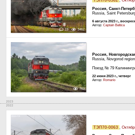
ТЭП70-0362
,
Октябр
Россия, Санкт-Петер
Russia, Saint Petersbur
6 августа 2023 г., воскре
Автор:
Captain Baltica
19
3462
Россия, Новгородска
Russia, Novgorod regio
Поезд № 79 Калинингр
22 июня 2023 г., четверг
Автор:
Romario
763
2023
2022
ТЭП70-0063
,
Октябр