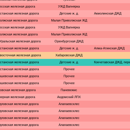
есская железная дорога
УЖД Вапнярка
станская железная дорога
Детские ж. д.
Акмолинская ДЖД
олжская железная дорога
Малая Приволжская ЖД
есская железная дорога
УЖД Вапнярка
олжская железная дорога
Малая Приволжская ЖД
ральская железная дорога
Оренбургская ДЖД
станская железная дорога
Детские ж. д.
Алма-Атинская ДЖД
восточная железная дорога
Хабаровская ДЖД
станская железная дорога
Детские ж. д.
Кокчетавская ДЖД, пер
станская железная дорога
Прочее
шевская железная дорога
Прочее
шевская железная дорога
Прочее
овская железная дорога
Паневежис
верная железная дорога
Андомский ЛПХ
дловская железная дорога
Алапаевсклес
дловская железная дорога
Алапаевсклес
дловская железная дорога
Алапаевсклес
дловская железная дорога
Алапаевсклес