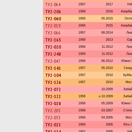
ТУ2-064
1957
2017
Узб
ТУ2-206
1958
2016
Азерба
ТУ2-060
1956
05.2015
Октя
ТУ2-019
1956
2015
Азерба
ТУ2-066
1957
08.2014
Льв
ТУ2-165
1958
2013
Од
ТУ2-020
1956
11.2012
Льв
ТУ2-248
1959
11.2012
Льв
ТУ2-047
1956
06.2012
Южно-У
ТУ2-141
1957
05.2010
Свер
ТУ2-104
1957
2010
Куйбы
ТУ2-126
1957
2010
Мос
ТУ2-072
10.2009
Забай
ТУ2-122
1958
≥ 10.2009
Забай
ТУ2-028
1956
05.2009
Южно-У
ТУ2-205
1958
03.2007
Степн
ТУ2-033
1956
04.2005
Мос
ТУ2-021
1956
2005
Юго-З
ТУ2-114
1957
2005
Узб