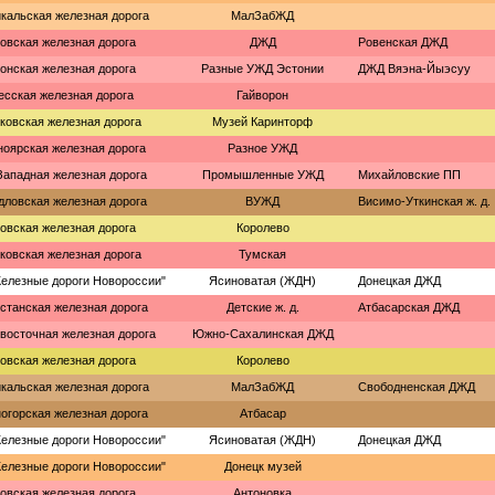
кальская железная дорога
МалЗабЖД
овская железная дорога
ДЖД
Ровенская ДЖД
онская железная дорога
Разные УЖД Эстонии
ДЖД Вяэна-Йыэсуу
есская железная дорога
Гайворон
ковская железная дорога
Музей Каринторф
ноярская железная дорога
Разное УЖД
ападная железная дорога
Промышленные УЖД
Михайловские ПП
дловская железная дорога
ВУЖД
Висимо-Уткинская ж. д.
овская железная дорога
Королево
ковская железная дорога
Тумская
елезные дороги Новороссии"
Ясиноватая (ЖДН)
Донецкая ДЖД
станская железная дорога
Детские ж. д.
Атбасарская ДЖД
восточная железная дорога
Южно-Сахалинская ДЖД
овская железная дорога
Королево
кальская железная дорога
МалЗабЖД
Свободненская ДЖД
огорская железная дорога
Атбасар
елезные дороги Новороссии"
Ясиноватая (ЖДН)
Донецкая ДЖД
елезные дороги Новороссии"
Донецк музей
овская железная дорога
Антоновка