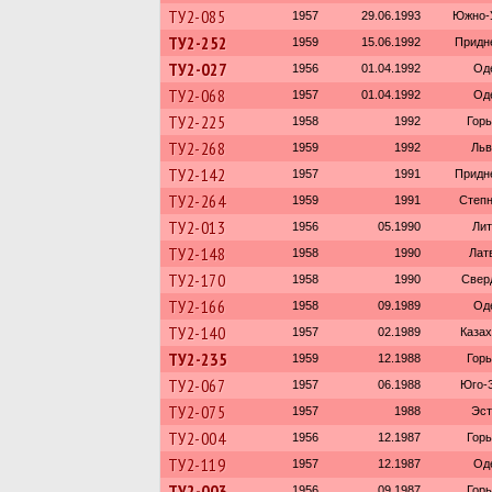
ТУ2-085
1957
29.06.1993
Южно-У
ТУ2-252
1959
15.06.1992
Придн
ТУ2-027
1956
01.04.1992
Од
ТУ2-068
1957
01.04.1992
Од
ТУ2-225
1958
1992
Горь
ТУ2-268
1959
1992
Льв
ТУ2-142
1957
1991
Придн
ТУ2-264
1959
1991
Степн
ТУ2-013
1956
05.1990
Лит
ТУ2-148
1958
1990
Лат
ТУ2-170
1958
1990
Свер
ТУ2-166
1958
09.1989
Од
ТУ2-140
1957
02.1989
Казах
ТУ2-235
1959
12.1988
Горь
ТУ2-067
1957
06.1988
Юго-З
ТУ2-075
1957
1988
Эст
ТУ2-004
1956
12.1987
Горь
ТУ2-119
1957
12.1987
Од
ТУ2-003
1956
09.1987
Горь