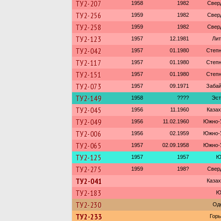
ТУ2-207
1958
1982
Свер
ТУ2-256
1959
1982
Свер
ТУ2-258
1959
1982
Свер
ТУ2-123
1957
12.1981
Лит
ТУ2-042
1957
01.1980
Степн
ТУ2-117
1957
01.1980
Степн
ТУ2-151
1957
01.1980
Степн
ТУ2-073
1957
09.1971
Забай
ТУ2-149
1958
????
Эст
ТУ2-045
1956
11.1960
Казах
ТУ2-049
1956
11.02.1960
Южно-У
ТУ2-006
1956
02.1959
Южно-У
ТУ2-065
1957
02.09.1958
Южно-У
ТУ2-125
1957
1957
Ю
ТУ2-275
1959
198?
Свер
ТУ2-041
Казах
ТУ2-183
Ю
ТУ2-230
Од
ТУ2-233
Горь