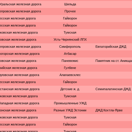
ральская железная дорога
Шильда
епровская железная дорога
Прочее
есская железная дорога
Гайворон
есская железная дорога
Гайворон
ковская железная дорога
Тумская
овская железная дорога
Усть-Чернянский ЛПХ
епровская железная дорога
Симферополь
Евпаторийская ДЖД
огорская железная дорога
Атбасар
овская железная дорога
Паневежис
Памятник на ст. Аникща
вийская железная дорога
Гулбене
дловская железная дорога
Алапаевсклес
есская железная дорога
Гайворон
станская железная дорога
Детские ж. д.
Семипалатинская ДЖД
ковская железная дорога
Тумская
ападная железная дорога
Промышленные УЖД
онская железная дорога
Разные УЖД Эстонии
ДЖД Кохтла-Ярве
ковская железная дорога
Тумская
есская железная дорога
Гайворон
ковская железная дорога
Тумская