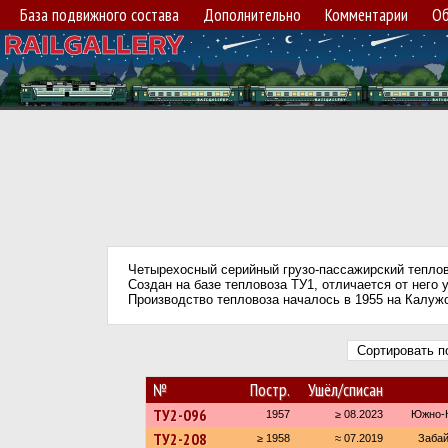
База подвижного состава
Дополнительно
Комментарии
Об
Четырехосный серийный грузо-пассажирский теплов
Создан на базе тепловоза ТУ1, отличается от него
Производство тепловоза началось в 1955 на Калу
Сортировать 
№
Постр.
Ушёл/списан
ТУ2-096
1957
≥ 08.2023
Южно-К
ТУ2-208
≥ 1958
≈ 07.2019
Забай