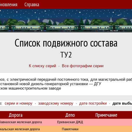
новления
Справка
Список подвижного состава
ТУ2
К списку серий
·
Все фотографии серии
оз, с электрической передачей постоянного тока, для магистральной р
 установкой новой дизель-генераторной установки — ДГУ
жском машиностроительном заводе
по:
серии и номеру
·
заводскому номеру
·
дате постройки
·
дате выб
Дорога
Депо
Примечание
авказская железная дорога
Ереванская ДЖД
кальская железная дорога
Памятники