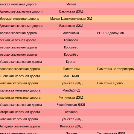
екская железная дорога
Музей
йджанские железные дороги
Бакинская ДЖД
брьская железная дорога
Малая Царскосельская ЖД
йджанские железные дороги
Бакинская ДЖД
овская железная дорога
Антоновка
РПЧ-3 Здолбунов
есская железная дорога
Гайворон
овская железная дорога
Королёво
овская железная дорога
Королёво
ральская железная дорога
Курган
дловская железная дорога
Памятники
Памятник на территори
шевская железная дорога
МЖТ КБШ
ковская железная дорога
Тульская ДЖД
Памятник в депо
кальская железная дорога
МалЗабЖД
кальская железная дорога
Читинская ДЖД
ральская железная дорога
Челябинская ДЖД
огорская железная дорога
Атбасар
ковская железная дорога
Тульская ДЖД
ападная железная дорога
Киевская ДЖД
екская железная дорога
Прочее
Ташкентская ДЖД