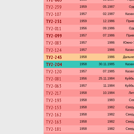
ТУ2-239
1959
05.1987
Од
ТУ2-107
1957
02.1987
Казах
ТУ2-251
1959
12.1986
Прив
ТУ2-011
1956
09.1986
Од
ТУ2-099
1957
07.1986
Прив
ТУ2-083
1957
1986
Южно-У
ТУ2-124
1957
1986
Казах
ТУ2-243
1958
1986
Дальне
ТУ2-204
1958
30.11.1985
Казах
ТУ2-120
1957
07.1985
Казах
ТУ2-081
1956
25.11.1984
Куйбы
ТУ2-063
1957
11.1984
Куйбы
ТУ2-217
1958
10.1984
Лит
ТУ2-193
1958
1983
Се
ТУ2-153
1958
1982
Свер
ТУ2-162
1958
1982
Свер
ТУ2-163
1958
1982
Свер
ТУ2-181
1958
1982
Свер