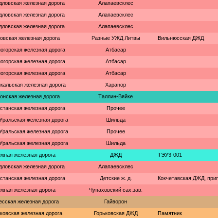
дловская железная дорога
Алапаевсклес
дловская железная дорога
Алапаевсклес
дловская железная дорога
Алапаевсклес
овская железная дорога
Разные УЖД Литвы
Вильнюсская ДЖД
огорская железная дорога
Атбасар
огорская железная дорога
Атбасар
огорская железная дорога
Атбасар
кальская железная дорога
Харанор
онская железная дорога
Таллин-Вяйке
станская железная дорога
Прочее
ральская железная дорога
Шильда
ральская железная дорога
Прочее
ральская железная дорога
Шильда
жная железная дорога
ДЖД
ТЭУ3-001
дловская железная дорога
Алапаевсклес
станская железная дорога
Детские ж. д.
Кокчетавская ДЖД, при
жная железная дорога
Чупаховский сах.зав.
есская железная дорога
Гайворон
ковская железная дорога
Горьковская ДЖД
Памятник