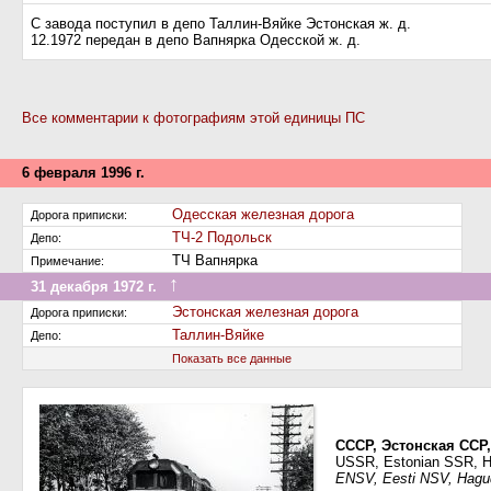
С завода поступил в депо Таллин-Вяйке Эстонская ж. д.
12.1972 передан в депо Вапнярка Одесской ж. д.
Все комментарии к фотографиям этой единицы ПС
6 февраля 1996 г.
Одесская железная дорога
Дорога приписки:
ТЧ-2 Подольск
Депо:
ТЧ Вапнярка
Примечание:
↑
31 декабря 1972 г.
Передан на другую дорогу (или на завод)
Эстонская железная дорога
Дорога приписки:
Таллин-Вяйке
Депо:
Показать все данные
СССР, Эстонская ССР,
USSR, Estonian SSR, Ha
ENSV, Eesti NSV, Hagu