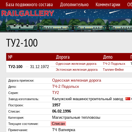
База подвижного состава
Дополнительно
Комментарии
Об
ТУ2-100
№
Дорога
Депо
Одесская железная дорога
ТЧ-2 Подольск
ТУ2-100
31.12.1972
Эстонская железная дорога
Таллин-Вяйке
Одесская железная дорога
Дорога приписки:
ТЧ-2 Подольск
Депо:
ТУ2
Серия:
Калужский машиностроительный завод
Завод-изготовитель:
К
1957
Построен:
06.02.1996
Списан:
Магистральные тепловозы
Категория:
Списан
Текущее состояние:
ТЧ Вапнярка
Примечание: