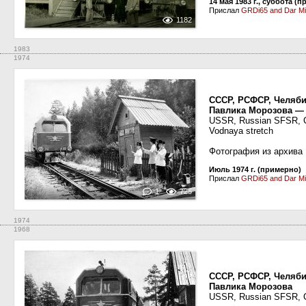
14 мая 1983 г., суббота (
Прислал
GRDi65 and Dar Mi
1182
1983
1974
СССР, РСФСР, Челяби
Павлика Морозова —
USSR, Russian SFSR, Ch
Vodnaya stretch
Фотография из архива
Июль 1974 г. (примерно)
Прислал
GRDi65 and Dar Mi
1
725
1974
1968
СССР, РСФСР, Челяби
Павлика Морозова
USSR, Russian SFSR, Ch