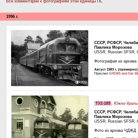
Все комментарии к фотографиям этой единицы ПС
1996 г.
СССР, РСФСР, Челяби
Павлика Морозова
USSR, Russian SFSR, Ch
Фотография из архива
Август 1983 г. (примерно)
Прислал
GRDi65 and Dar Mi
770
ТУ2-189
,
Южно-Уральс
СССР, РСФСР, Челяби
Павлика Морозова
USSR, Russian SFSR, Ch
Фото из архива ЧДЖД