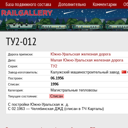
База подвижного состава
Дополнительно
Комментарии
Об
ТУ2-012
Южно-Уральская железная дорога
Дорога приписки:
Малая Южно-Уральская железная дорога
Депо:
ТУ2
Серия:
Калужский машиностроительный завод
Завод-изготовитель:
К
06.1956
Построен:
1996
Списан:
Магистральные тепловозы
Категория:
Списан
Текущее состояние:
С постройки Южно-Уральская ж. д.
С 02.1963 — Челябинская ДЖД (списан в ТЧ Карталы)