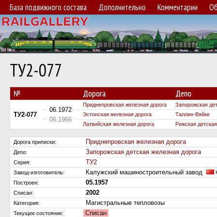
База подвижного состава
Дополнительно
Комментарии
Об
ТУ2-077
№
Дорога
Депо
Приднепровская железная дорога
Запорожская дет
06.1972
ТУ2-077
Эстонская железная дорога
Таллин-Вяйке
06.1966
Латвийская железная дорога
Рижская детская
Приднепровская железная дорога
Дорога приписки:
Запорожская детская железная дорога
Депо:
ТУ2
Серия:
Калужский машиностроительный завод
Завод-изготовитель:
К
05.1957
Построен:
2002
Списан:
Магистральные тепловозы
Категория:
Списан
Текущее состояние: