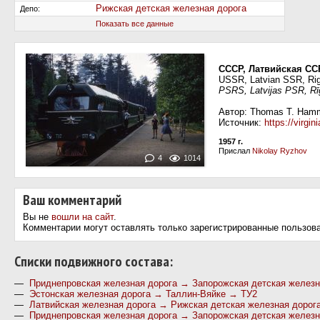
Рижская детская железная дорога
Депо:
Показать все данные
СССР, Латвийская СС
USSR, Latvian SSR, Riga
PSRS, Latvijas PSR, Rīg
Автор: Thomas T. Ham
Источник:
https://virg
1957 г.
Прислал
Nikolay Ryzhov
4
1014
Ваш комментарий
Вы не
вошли на сайт
.
Комментарии могут оставлять только зарегистрированные пользов
Cписки подвижного состава:
—
Приднепровская железная дорога → Запорожская детская железн
—
Эстонская железная дорога → Таллин-Вяйке → ТУ2
—
Латвийская железная дорога → Рижская детская железная дорог
—
Приднепровская железная дорога → Запорожская детская железн