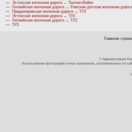
—
Эстонская железная дорога → Таллин-Вяйке
—
Латвийская железная дорога → Рижская детская железная дорог
—
Приднепровская железная дорога → ТУ2
—
Эстонская железная дорога → ТУ2
—
Латвийская железная дорога → ТУ2
—
ТУ2
Главная стран
© Администрация Rai
Использование фотографий и иных материалов, опубликованных на сайт