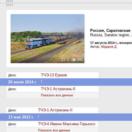
2015
2014
Россия, Саратовская
Russia, Saratov region,
17 августа 2014 г., воскр
Автор:
Айдаров Д
2
641
ТЧЭ-13 Ершов
Депо:
↑
20 июля 2014 г.
Передан в другое депо дороги
ТЧЭ-1 Астрахань-II
Депо:
Показать все данные
ТЧЭ-1 Астрахань-II
Депо:
↑
13 мая 2013 г.
Передан в другое депо дороги
ТЧЭ-4 Имени Максима Горького
Депо:
Показать все данные