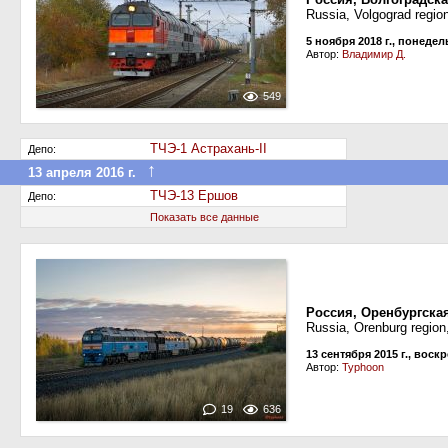
Russia, Volgograd region
5 ноября 2018 г., понеде
Автор:
Владимир Д.
549
ТЧЭ-1 Астрахань-II
Депо:
↑
13 апреля 2016 г.
Передан в другое депо дороги
ТЧЭ-13 Ершов
Депо:
Показать все данные
Россия, Оренбургская
Russia, Orenburg regio
13 сентября 2015 г., воск
Автор:
Typhoon
19
636