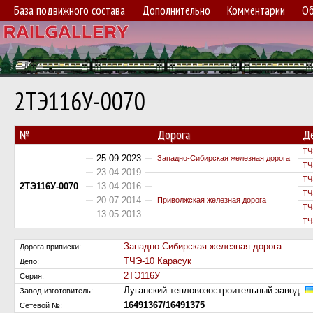
База подвижного состава
Дополнительно
Комментарии
Об
2ТЭ116У-0070
№
Дорога
Д
ТЧ
25.09.2023
Западно-Сибирская железная дорога
ТЧ
23.04.2019
ТЧ
2ТЭ116У-0070
13.04.2016
ТЧ
20.07.2014
Приволжская железная дорога
ТЧ
13.05.2013
ТЧ
Западно-Сибирская железная дорога
Дорога приписки:
ТЧЭ-10 Карасук
Депо:
2ТЭ116У
Серия:
Луганский тепловозостроительный завод
Завод-изготовитель:
16491367/16491375
Сетевой №: