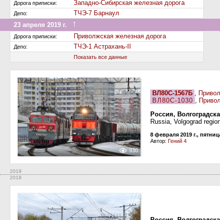
Западно-Сибирская железная дорога
Дорога приписки:
ТЧЭ-7 Барнаул
Депо:
↑
23 апреля 2019 г.
Передан на другую дорогу (или на завод)
Приволжская железная дорога
Дорога приписки:
ТЧЭ-1 Астрахань-II
Депо:
Показать все данные
ВЛ80С-1567Б
,
Привол
ВЛ80С-1030
,
Привол
Россия, Волгоградска
Russia, Volgograd regio
8 февраля 2019 г., пятниц
Автор:
Гений 4
930
2019
2018
Россия, Волгоградска