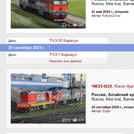
Russia, Altai krai, Barn
21 мая 2024 г., вторник
Автор:
Kolyan22rus
1
287
ТЧЭ-10 Карасук
Депо:
↑
25 сентября 2023 г.
Передан в другое депо дороги
ТЧЭ-7 Барнаул
Депо:
Показать все данные
ЧМЭ3-4219
,
Южно-Урал
Россия, Алтайский кр
Russia, Altai krai, Barna
24 сентября 2019 г., втор
Автор:
Engin
3
175