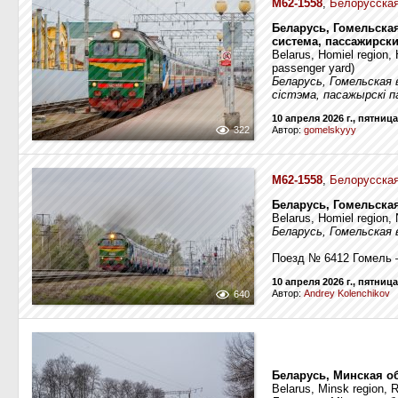
М62-1558
,
Белорусская
Беларусь, Гомельская
система, пассажирски
Belarus, Homiel region,
passenger yard)
Беларусь, Гомельская
сістэма, пасажырскі п
10 апреля 2026 г., пятница
322
Автор:
gomelskyyy
М62-1558
,
Белорусская
Беларусь, Гомельска
Belarus, Homiel region, 
Беларусь, Гомельская 
Поезд № 6412 Гомель 
10 апреля 2026 г., пятница
Автор:
Andrey Kolenchikov
640
Беларусь, Минская о
Belarus, Minsk region,