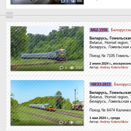
3
886
2025
2024
М62-1558
,
Белорусска
Беларусь, Гомельска
Belarus, Homiel region, T
Беларусь, Гомельская
Поезд № 7105 Гомель 
2 июня 2024 г., воскресен
Автор:
Andrey Kolenchikov
3
2110
ЧМЭ3-2815
,
Белорусс
Беларусь, Гомельска
Belarus, Homiel region, T
Беларусь, Гомельская
Поезд № 6474 Калинко
1 мая 2024 г., среда
Автор:
Andrey Kolenchikov
2
1201