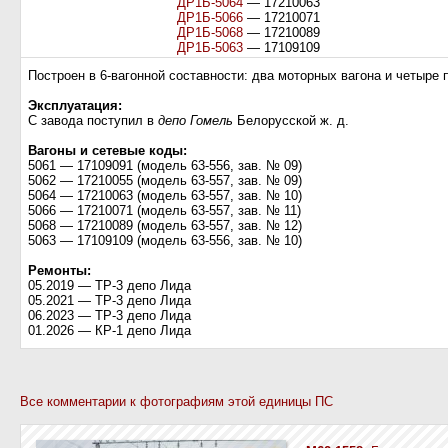
ДР1Б-5064
— 17210063
ДР1Б-5066
— 17210071
ДР1Б-5068
— 17210089
ДР1Б-5063
— 17109109
Построен в 6-вагонной составности: два моторных вагона и четыре 
Эксплуатация:
С завода поступил в
депо Гомель
Белорусской ж. д.
Вагоны и сетевые коды:
5061 — 17109091 (модель 63-556, зав. № 09)
5062 — 17210055 (модель 63-557, зав. № 09)
5064 — 17210063 (модель 63-557, зав. № 10)
5066 — 17210071 (модель 63-557, зав. № 11)
5068 — 17210089 (модель 63-557, зав. № 12)
5063 — 17109109 (модель 63-556, зав. № 10)
Ремонты:
05.2019 — ТР-3 депо Лида
05.2021 — ТР-3 депо Лида
06.2023 — ТР-3 депо Лида
01.2026 — КР-1 депо Лида
Все комментарии к фотографиям этой единицы ПС