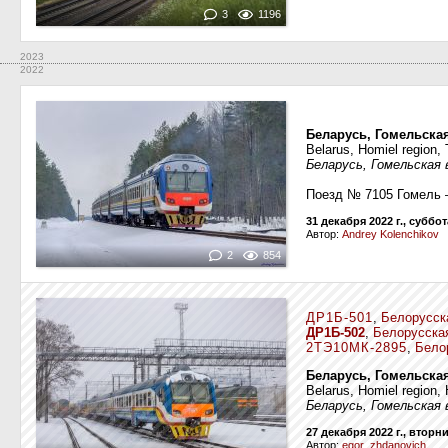
3
1196
2023
2022
Беларусь, Гомельска
Belarus, Homiel region, 
Беларусь, Гомельская
Поезд № 7105 Гомель 
31 декабря 2022 г., суббот
Автор:
Andrey Kolenchikov
2
854
ДР1Б-501
,
Белорусск
ДР1Б-502
,
Белорусска
2ТЭ10МК-2895
,
Бело
Беларусь, Гомельская
Belarus, Homiel region,
Беларусь, Гомельская 
27 декабря 2022 г., вторн
Автор:
egor_zhdanovich_