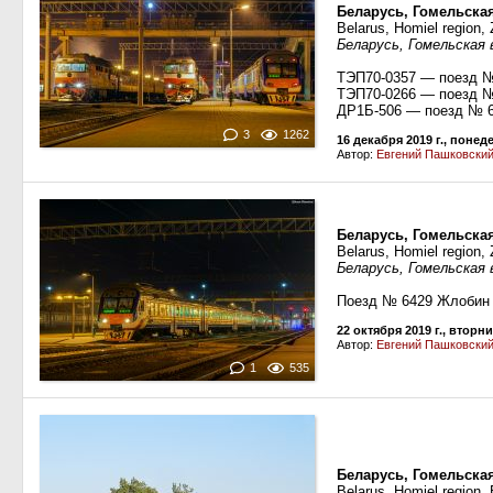
Беларусь, Гомельска
Belarus, Homiel region, 
Беларусь, Гомельская
ТЭП70-0357 — поезд №
ТЭП70-0266 — поезд № 
ДР1Б-506 — поезд № 
3
1262
16 декабря 2019 г., поне
Автор:
Евгений Пашковски
Беларусь, Гомельска
Belarus, Homiel region, 
Беларусь, Гомельская
Поезд № 6429 Жлобин
22 октября 2019 г., вторн
Автор:
Евгений Пашковски
1
535
Беларусь, Гомельска
Belarus, Homiel region,