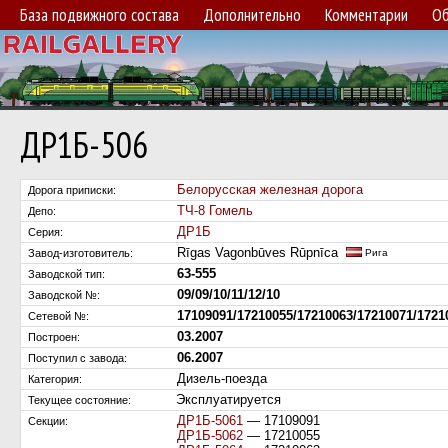
База подвижного состава
Дополнительно
Комментарии
Об
ДР1Б-506
Белорусская железная дорога
Дорога приписки:
ТЧ-8 Гомель
Депо:
ДР1Б
Серия:
Rīgas Vagonbūves Rūpnīca
Завод-изготовитель:
Рига
63-555
Заводской тип:
09/09/10/11/12/10
Заводской №:
17109091/17210055/17210063/17210071/1721
Сетевой №:
03.2007
Построен:
06.2007
Поступил c завода:
Дизель-поезда
Категория:
Эксплуатируется
Текущее состояние:
ДР1Б-5061
— 17109091
Секции:
ДР1Б-5062
— 17210055