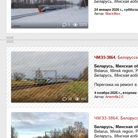
Беларусь, Мінская воб
24 января 2026 г., суббота
Автор:
BlackBlox
5
1273
2026
2025
ЧМЭ3-3864
,
Белорусск
Беларусь, Минская о
Belarus, Minsk region,
Беларусь, Мінская воб
Перегонка на ремонт в
4 ноября 2025 г., вторник
Автор:
Artem4ik2.0
10
962
ЧМЭ3-3864
,
Белорусс
Беларусь, Минская о
Belarus, Minsk region,
Беларусь, Мінская воб