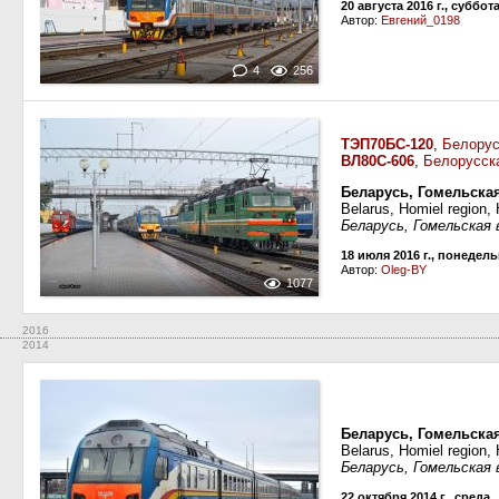
20 августа 2016 г., суббот
Автор:
Евгений_0198
4
256
ТЭП70БС-120
,
Белорус
ВЛ80С-606
,
Белорусск
Беларусь, Гомельская
Belarus, Homiel region,
Беларусь, Гомельская 
18 июля 2016 г., понедел
Автор:
Oleg-BY
1077
2016
2014
Беларусь, Гомельская
Belarus, Homiel region,
Беларусь, Гомельская 
22 октября 2014 г., среда