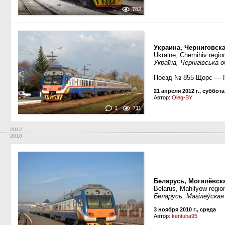
782
Украина, Черниговска
Ukraine, Chernihiv regio
Україна, Чернігівська 
Поезд № 855 Щорс — 
21 апреля 2012 г., суббота
Автор:
Oleg-BY
1
711
2012
2010
Беларусь, Могилёвска
Belarus, Mahilyow region
Беларусь, Магілёўская
3 ноября 2010 г., среда
Автор:
kentuha95