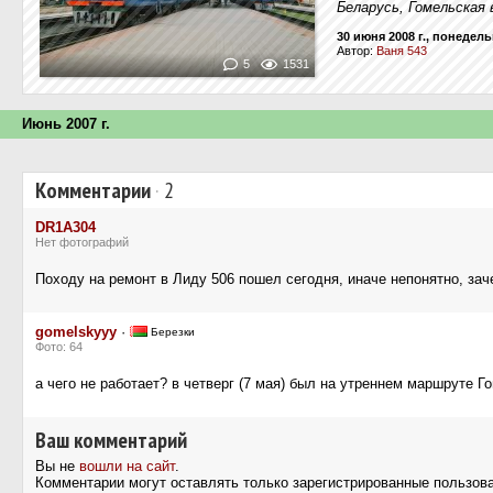
Беларусь, Гомельская 
30 июня 2008 г., понедел
Автор:
Ваня 543
5
1531
Июнь 2007 г.
Комментарии
·
2
DR1A304
Нет фотографий
Походу на ремонт в Лиду 506 пошел сегодня, иначе непонятно, за
gomelskyyy
·
Березки
Фото: 64
а чего не работает? в четверг (7 мая) был на утреннем маршруте Г
Ваш комментарий
Вы не
вошли на сайт
.
Комментарии могут оставлять только зарегистрированные пользов