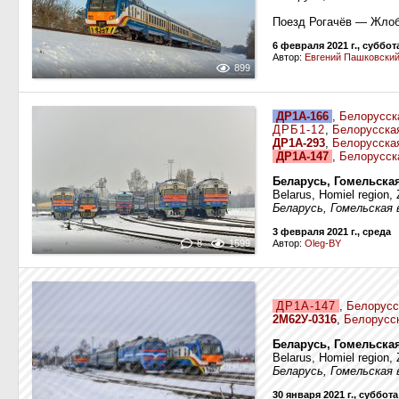
Поезд Рогачёв — Жло
6 февраля 2021 г., суббот
Автор:
Евгений Пашковски
899
ДР1А-166
,
Белорусск
ДРБ1-12
,
Белорусска
ДР1А-293
,
Белорусска
ДР1А-147
,
Белорусск
Беларусь, Гомельска
Belarus, Homiel region, 
Беларусь, Гомельская 
3 февраля 2021 г., среда
8
1599
Автор:
Oleg-BY
ДР1А-147
,
Белорусс
2М62У-0316
,
Белорусск
Беларусь, Гомельска
Belarus, Homiel region, 
Беларусь, Гомельская 
30 января 2021 г., суббота