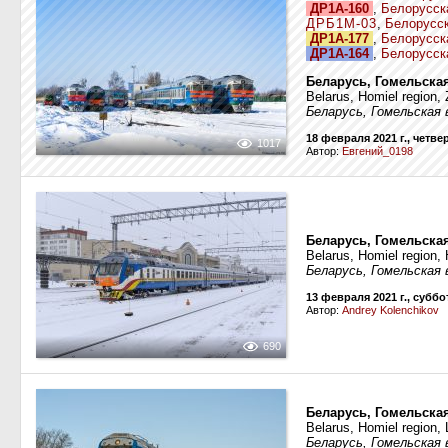
ДР1А-160
,
Белорусск
ДРБ1М-03
,
Белорусск
ДР1А-177
,
Белорусск
ДР1А-164
,
Белорусск
Беларусь, Гомельска
Belarus, Homiel region, 
Беларусь, Гомельская 
18 февраля 2021 г., четве
1017
Автор:
Евгений_0198
Беларусь, Гомельская
Belarus, Homiel region,
Беларусь, Гомельская 
13 февраля 2021 г., суббо
Автор:
Andrey Kolenchikov
690
Беларусь, Гомельска
Belarus, Homiel region,
Беларусь, Гомельская 