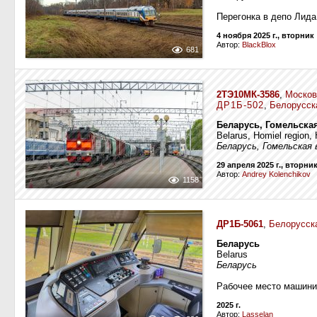
Перегонка в депо Лида
4 ноября 2025 г., вторник
Автор:
BlackBlox
681
2ТЭ10МК-3586
,
Москов
ДР1Б-502
,
Белорусск
Беларусь, Гомельская
Belarus, Homiel region,
Беларусь, Гомельская 
29 апреля 2025 г., вторни
Автор:
Andrey Kolenchikov
1158
ДР1Б-5061
,
Белорусск
Беларусь
Belarus
Беларусь
Рабочее место машини
2025 г.
Автор:
Lasselan