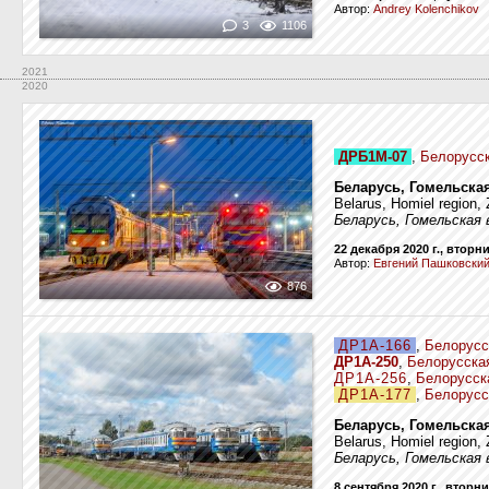
Автор:
Andrey Kolenchikov
3
1106
2021
2020
ДРБ1М-07
,
Белорусск
Беларусь, Гомельска
Belarus, Homiel region, 
Беларусь, Гомельская
22 декабря 2020 г., вторн
Автор:
Евгений Пашковски
876
ДР1А-166
,
Белорусс
ДР1А-250
,
Белорусска
ДР1А-256
,
Белорусск
ДР1А-177
,
Белорусс
Беларусь, Гомельска
Belarus, Homiel region, 
Беларусь, Гомельская 
8 сентября 2020 г., вторн