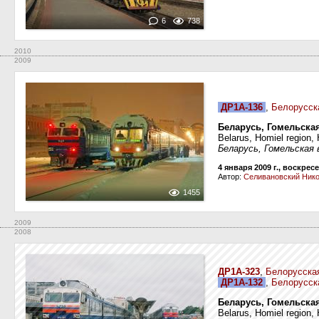
6
738
2010
2009
ДР1А-136
,
Белорусск
Беларусь, Гомельская
Belarus, Homiel region,
Беларусь, Гомельская 
4 января 2009 г., воскрес
Автор:
Селивановский Ник
1455
2009
2008
ДР1А-323
,
Белорусска
ДР1А-132
,
Белорусск
Беларусь, Гомельская
Belarus, Homiel region,