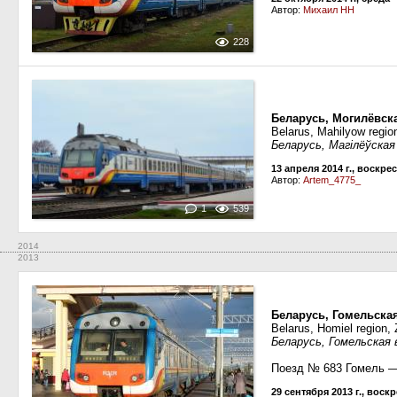
Автор:
Михаил НН
228
Беларусь, Могилёвска
Belarus, Mahilyow region
Беларусь, Магілёўская
13 апреля 2014 г., воскре
Автор:
Artem_4775_
1
539
2014
2013
Беларусь, Гомельска
Belarus, Homiel region, 
Беларусь, Гомельская
Поезд № 683 Гомель 
29 сентября 2013 г., воск