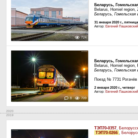
Беларусь, Гомельска
Belarus, Homiel region, 
Беларусь, Гомельская 
31 января 2020 г., пятница
Автор:
Евгений Пашковски
724
Беларусь, Гомельская
Belarus, Homiel region,
Беларусь, Гомельская
Поезд № 7731 Рогачё
2 января 2020 г., четверг
Автор:
Евгений Пашковски
8
709
2020
2019
ТЭП70-0357
,
Белорусск
ТЭП70-0266
,
Белорус