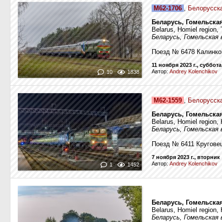
М62-1706
,
Белорусска
Беларусь, Гомельска
Belarus, Homiel region,
Беларусь, Гомельская
Поезд № 6478 Калинко
11 ноября 2023 г., суббота
Автор:
Andrey Kolenchikov
10
1838
М62-1559
,
Белорусска
Беларусь, Гомельская
Belarus, Homiel region,
Беларусь, Гомельская 
Поезд № 6411 Кругове
7 ноября 2023 г., вторник
Автор:
Andrey Kolenchikov
1
1452
Беларусь, Гомельска
Belarus, Homiel region,
Беларусь, Гомельская