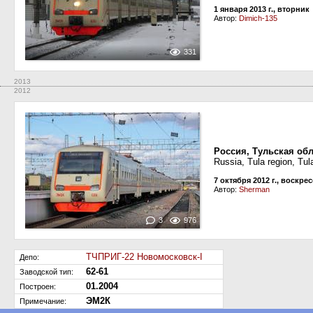
1 января 2013 г., вторник
Автор:
Dimich-135
331
2013
2012
Россия, Тульская обл
Russia, Tula region, Tul
7 октября 2012 г., воскре
Автор:
Sherman
3
976
ТЧПРИГ-22 Новомосковск-I
Депо:
62-61
Заводской тип:
01.2004
Построен:
ЭМ2К
Примечание: