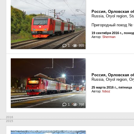
Россия, Орловская о
Russia, Oryol region, S
Пpигородный поезд №
19 сентября 2016 г., пон
Автор:
Sherman
1
955
Россия, Орловская о
Russia, Oryol region, Or
25 марта 2016 г., пятница
Автор:
foboz
1
768
2016
2015