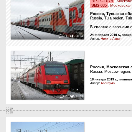
ЭР2К-1078
,
Московс
ЭМ2-035
,
Московская
Россия, Тульская обл
Russia, Tula region, Tul
В сплотке с вагонами 
24 февраля 2019 г., воск
11
3114
Автор:
Никита Лапин
Россия, Московская 
Russia, Moscow region,
18 января 2019 г., пятница
Автор:
Andrey46
2
1673
2019
2018