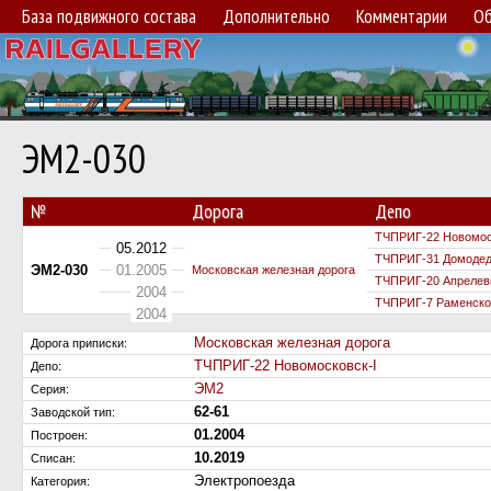
База подвижного состава
Дополнительно
Комментарии
Об
ЭМ2-030
№
Дорога
Депо
ТЧПРИГ-22 Новомос
05.2012
ТЧПРИГ-31 Домоде
ЭМ2-030
01.2005
Московская железная дорога
ТЧПРИГ-20 Апрелевк
2004
ТЧПРИГ-7 Раменское
2004
Московская железная дорога
Дорога приписки:
ТЧПРИГ-22 Новомосковск-I
Депо:
ЭМ2
Серия:
62-61
Заводской тип:
01.2004
Построен:
10.2019
Списан:
Электропоезда
Категория: