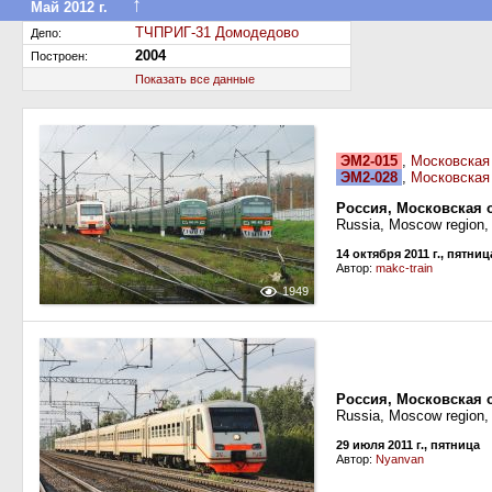
↑
Май 2012 г.
Передан в другое депо дороги
ТЧПРИГ-31 Домодедово
Депо:
2004
Построен:
Показать все данные
ЭМ2-015
,
Московская
ЭМ2-028
,
Московская
Россия, Московская 
Russia, Moscow region
14 октября 2011 г., пятниц
Автор:
makc-train
1949
Россия, Московская 
Russia, Moscow region,
29 июля 2011 г., пятница
Автор:
Nyanvan