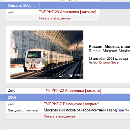
↑
Январь 2005 г.
Передан в другое депо дороги
ТЧПРИГ-20 Апрелевка [закрыто]
Депо:
Показать все данные
Россия, Москва, ста
Russia, Moscow, Moskva
15 декабря 2004 г., среда
Автор:
BryanskSever
1
1362
ТЧПРИГ-20 Апрелевка [закрыто]
Депо:
↑
2004 г.
Передан в другое депо дороги
ТЧПРИГ-7 Раменское [закрыто]
Депо:
Московский локомотиворемонтный завод
Завод-изготовитель:
Мос
Показать все данные