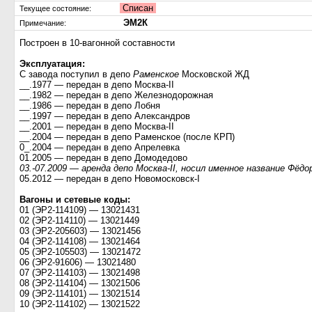
Списан
Текущее состояние:
ЭМ2К
Примечание:
Построен в 10-вагонной составности
Эксплуатация:
С завода поступил в депо
Раменское
Московской ЖД
__.1977 — передан в депо Москва-II
__.1982 — передан в депо Железнодорожная
__.1986 — передан в депо Лобня
__.1997 — передан в депо Александров
__.2001 — передан в депо Москва-II
__.2004 — передан в депо Раменское (после КРП)
0_.2004 — передан в депо Апрелевка
01.2005 — передан в депо Домодедово
03.-07.2009 — аренда депо Москва-II, носил именное название Фёд
05.2012 — передан в депо Новомосковск-I
Вагоны и сетевые коды:
01 (ЭР2-114109) — 13021431
02 (ЭР2-114110) — 13021449
03 (ЭР2-205603) — 13021456
04 (ЭР2-114108) — 13021464
05 (ЭР2-105503) — 13021472
06 (ЭР2-91606) — 13021480
07 (ЭР2-114103) — 13021498
08 (ЭР2-114104) — 13021506
09 (ЭР2-114101) — 13021514
10 (ЭР2-114102) — 13021522