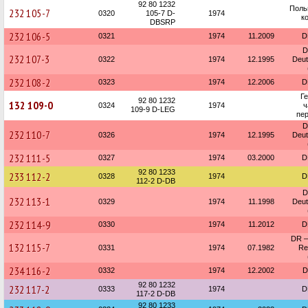
92 80 1232
Поль
232 105-7
0320
105-7 D-
1974
к
DBSRP
232 106-5
0321
1974
11.2009
D
D
232 107-3
0322
1974
12.1995
Deu
232 108-2
0323
1974
12.2006
D
Г
92 80 1232
132 109-0
0324
1974
ч
109-9 D-LEG
пер
D
232 110-7
0326
1974
12.1995
Deu
232 111-5
0327
1974
03.2000
D
92 80 1233
233 112-2
0328
1974
D
112-2 D-DB
D
232 113-1
0329
1974
11.1998
Deu
232 114-9
0330
1974
11.2012
D
DR —
132 115-7
0331
1974
07.1982
Re
234 116-2
0332
1974
12.2002
D
92 80 1232
232 117-2
0333
1974
D
117-2 D-DB
92 80 1233