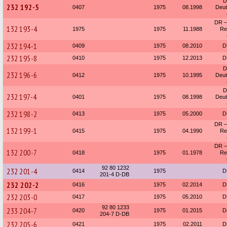
D
232 192-5
0407
1975
08.1998
Deu
DR —
132 193-4
1975
1975
11.1988
Re
232 194-1
0409
1975
08.2010
D
232 195-8
0410
1975
12.2013
D
D
232 196-6
0412
1975
10.1995
Deu
D
232 197-4
0401
1975
08.1998
Deu
232 198-2
0413
1975
05.2000
D
DR —
132 199-1
0415
1975
04.1990
Re
DR —
132 200-7
0418
1975
01.1978
Re
92 80 1232
232 201-4
0414
1975
D
201-4 D-DB
232 202-2
0416
1975
02.2014
D
232 203-0
0417
1975
05.2010
D
92 80 1233
233 204-7
0420
1975
01.2015
D
204-7 D-DB
232 205-6
0421
1975
02.2011
D