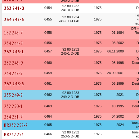
240-2 D-DB
92 80 1232
232 241-0
0454
1975
D
241-0 D-DB
Г
92 80 1234
234 242-6
0455
1975
ч
242-6 D-EGP
пер
DR —
132 243-7
0458
1975
01.1984
Re
234 244-2
0456
1975
03.2002
D
92 80 1232
232 245-1
0457
1975
06.11.2009
D
245-1 D-DB
D
232 246-9
0460
1975
08.1998
Deu
234 247-5
0459
1975
24.09.2001
D
D
232 248-5
0461
1975
06.1999
Deu
92 80 1233
233 249-2
0462
1975
2021
D
249-2 D-DB
D
232 250-1
0463
1975
10.1995
Deu
234 251-7
0464
1975
04.2002
D
Поль
BR232 252-7
0465
1975
2024
к
92 80 1232
Поль
BR232 253
0466
1975
253-5 D-DB
к