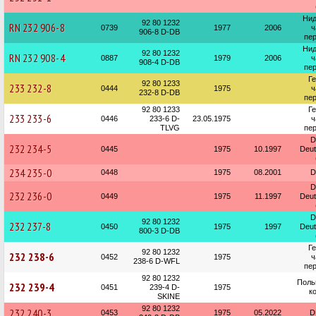
Нид
92 80 1232
RN 232 906-8
0739
1977
2006
ч
906-8 D-DB
пер
Нид
92 80 1232
RN 232 908-4
0887
1979
2006
ч
908-4 D-DB
пер
Г
92 80 1233
233 232-8
0444
1975
ч
232-8 D-DB
пер
92 80 1233
Г
233 233-6
0446
233-6 D-
23.05.1975
ч
TLVG
пер
D
232 234-5
0445
1975
10.1997
Deu
234 235-0
0448
1975
08.2001
D
D
232 236-0
0449
1975
11.1997
Deu
D
92 80 1232
232 237-8
0450
1975
1997
Deu
800-3 D-DB
Г
92 80 1232
232 238-6
0452
1975
ч
238-6 D-WFL
пер
92 80 1232
Поль
232 239-4
0451
239-4 D-
1975
к
SKINE
92 80 1232
232 240-3
0453
1975
05.2022
D