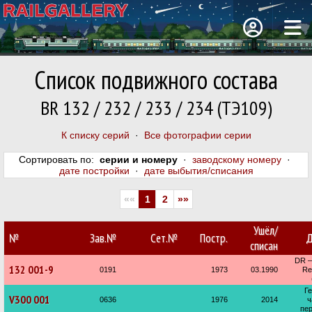
Список подвижного состава
BR 132 / 232 / 233 / 234 (ТЭ109)
К списку серий
·
Все фотографии серии
Сортировать по:
серии и номеру
·
заводскому номеру
·
дате постройки
·
дате выбытия/списания
««
1
2
»»
Ушёл/
№
Зав.№
Сет.№
Постр.
Д
списан
DR —
132 001-9
0191
1973
03.1990
Re
Г
V300 001
0636
1976
2014
ч
пер