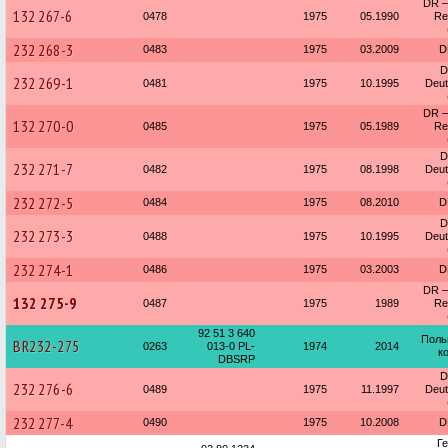
DR —
132 267-6
0478
1975
05.1990
Re
232 268-3
0483
1975
03.2009
D
D
232 269-1
0481
1975
10.1995
Deu
DR —
132 270-0
0485
1975
05.1989
Re
D
232 271-7
0482
1975
08.1998
Deu
232 272-5
0484
1975
08.2010
D
D
232 273-3
0488
1975
10.1995
Deu
232 274-1
0486
1975
03.2003
D
DR —
132 275-9
0487
1975
1989
Re
92 51 3 640
Поль
BR232-275
0263
013-0 PL-
1974
2014
к
DBSRP
D
232 276-6
0489
1975
11.1997
Deu
232 277-4
0490
1975
10.2008
D
Г