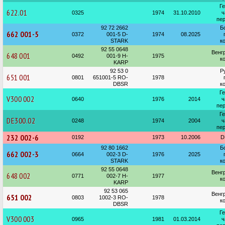
Г
622.01
0325
1974
31.10.2010
ч
пер
92 72 2662
Б
662 001-5
0372
001-5 D-
1974
08.2025
STARK
к
92 55 0648
Венг
648 001
0492
001-9 H-
1975
к
KARP
92 53 0
Р
651 001
0801
651001-5 RO-
1978
DBSR
к
Г
V300 002
0640
1976
2014
ч
пер
Г
DE300.02
0248
1974
2004
ч
пер
232 002-6
0192
1973
10.2006
D
92 80 1662
Б
662 002-3
0664
002-3 D-
1976
2025
STARK
к
92 55 0648
Венг
648 002
0771
002-7 H-
1977
к
KARP
92 53 065
Венг
651 002
0803
1002-3 RO-
1978
к
DBSR
Г
V300 003
0965
1981
01.03.2014
ч