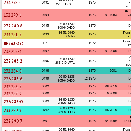
92 80 1234
234 278-0
0491
1975
ч
278-0 D-SEL
пер
DR —
132 279-1
0494
1975
07.1983
Re
92 80 1232
232 280-8
0495
1975
D
280-8 D-DB
92 51 3640
Поль
233 281-5
0493
1975
058-5
к
Поль
BR232-281
0071
1972
к
232 282-4
0497
1975
07.2008
D
Г
92 80 1232
232 283-2
0496
1975
ч
283-2 D-WFL
пер
232 284-0
0498
1975
2001
D
92 80 1233
233 285-6
0499
12.1975
D
285-6 D-DB
232 286-5
0502
1975
08.2010
D
232 287-3
0500
1975
10.2008
D
92 80 1233
233 288-0
0503
1975
D
288-0 D-DB
92 80 1233
233 289-8
0492
1975
06.2018
D
289-8 D-DB
D
232 290-7
0501
1975
04.1999
Deu
92 51 3640
Поль