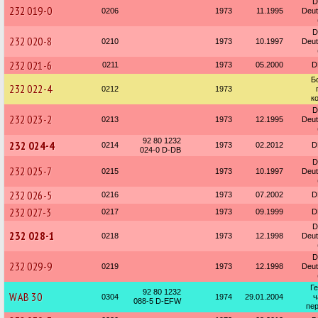
D
232 019-0
0206
1973
11.1995
Deu
D
232 020-8
0210
1973
10.1997
Deu
232 021-6
0211
1973
05.2000
D
Б
232 022-4
0212
1973
к
D
232 023-2
0213
1973
12.1995
Deu
92 80 1232
232 024-4
0214
1973
02.2012
D
024-0 D-DB
D
232 025-7
0215
1973
10.1997
Deu
232 026-5
0216
1973
07.2002
D
232 027-3
0217
1973
09.1999
D
D
232 028-1
0218
1973
12.1998
Deu
D
232 029-9
0219
1973
12.1998
Deu
Г
92 80 1232
WAB 30
0304
1974
29.01.2004
ч
088-5 D-EFW
пер