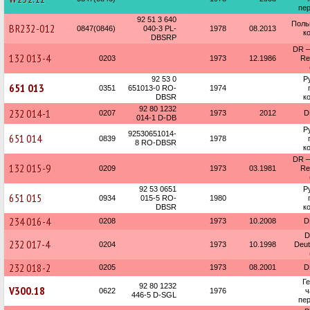
пер
92 51 3 640
Поль
BR232-012
0847(0846)
040-3 PL-
1978
08.2013
к
DBSRP
DR —
132 013-4
0203
1973
12.1986
Re
92 53 0
Р
651 013
0351
651013-0 RO-
1974
DBSR
к
92 80 1232
232 014-1
0207
1973
2012
D
014-1 D-DB
Р
92530651014-
651 014
0839
1978
8 RO-DBSR
к
DR —
132 015-9
0209
1973
03.1981
Re
92 53 0651
Р
651 015
0934
015-5 RO-
1980
DBSR
к
234 016-4
0208
1973
10.2008
D
D
232 017-4
0204
1973
10.1998
Deu
232 018-2
0205
1973
08.2001
D
Г
92 80 1232
V300.18
0622
1976
ч
446-5 D-SGL
пер