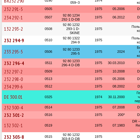
BR232 290
0290
1974
059–3
к
232 291-5
0505
1975
05.2006
D
92 80 1234
234 292-1
0507
1975
06.2012
D
292-1 D-DB
92 80 1232
Поль
132 293-2
0508
293-1 D-
1975
к
SKINE
92 80 1322
Поль
232 294-9
0510
1975
294-9
к
Б
92 80 1233
233 295-5
0506
1975
2024
295-5
к
92 80 1233
232 296-4
0511
1975
30.03.2010
D
296-4 D-DB
232 297-2
0509
1975
10.2008
D
232 298-0
0513
1975
05.2006
D
234 299-6
0512
1975
08.2002
D
Г
DE 300.01
0325
1974
30.11.2000
ч
пер
232 300-4
0514
1975
07.2008
D
232 301-2
0516
1975
200*
D
DR —
132 302-1
0519
1975
07.1983
Re
92 80 1232
232 303-8
0515
1975
D
303-8 D-DB