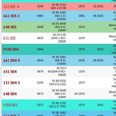
пер
92 80 1232
232 003-4
0193
1973
02.2012
D
003-4 D-DB
92 80 1662
Б
662 003-1
0965
003-1 D-
1981
08.2025
STARK
к
92 55 0648
Венг
648 003
0248
003-5 H-
1974
к
KARP
92 53 0 65
Венг
651 003
0819
1003-1 RO-
1978
к
DBSR
Г
V300 004
0664
1976
2014
ч
пер
92 80 1662
Б
662 004-9
0640
004-9 D-
1976
09.2025
STARK
к
92 53 0
Р
651 004
0879
651004-9 RO-
1979
DBSR
к
Г
92 80 0232
132 004-3
0194
1973
ч
204-0 D-LEG
пер
92 55 0648
Венг
648 004
0673
004-3 H-
04.1976
к
KARP
Г
92 80 1232
V300 005
0372
1974
2022
ч
155-2 D-TRG
пер
92 80 1662
Б