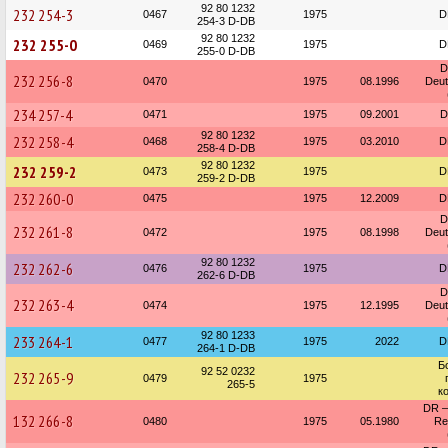
92 80 1232
232 254-3
0467
1975
D
254-3 D-DB
92 80 1232
232 255-0
0469
1975
D
255-0 D-DB
D
232 256-8
0470
1975
08.1996
Deu
234 257-4
0471
1975
09.2001
D
92 80 1232
232 258-4
0468
1975
03.2010
D
258-4 D-DB
92 80 1232
232 259-2
0473
1975
D
259-2 D-DB
232 260-0
0475
1975
12.2009
D
D
232 261-8
0472
1975
08.1998
Deu
92 80 1232
232 262-6
0476
1975
D
262-6 D-DB
D
232 263-4
0474
1975
12.1995
Deu
92 80 1233
233 264-1
0477
1975
2022
D
264-1 D-DB
Б
92 52 0232
232 265-9
0479
1975
265-5
к
DR —
132 266-8
0480
1975
05.1980
Re