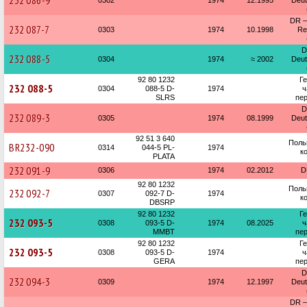
232 086-9
0302
1974
12.1995
Deu
DR —
232 087-7
0303
1974
10.1998
Re
D
232 088-5
0304
1974
≈ 2002
Deu
92 80 1232
Г
232 088-5
0304
088-5 D-
1974
ч
SLRS
пер
D
232 089-3
0305
1974
08.1999
Deu
92 51 3 640
Поль
BR232-090
0314
044-5 PL-
1974
к
PLATA
232 091-9
0306
1974
02.2012
D
92 80 1232
Поль
232 092-7
0307
092-7 D-
1974
к
DBSRP
92 80 1232
Г
232 093-5
0308
093-5 D-
1974
08.2025
ч
MMBT
пер
92 80 1232
Г
232 093-5
0308
093-5 D-
1974
ч
GERA
пер
D
232 094-3
0309
1974
12.1997
Deu
DR —