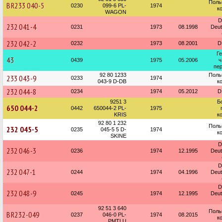
Поль
BR233 040-5
0230
099-6 PL-
1974
к
WAGON
D
232 041-4
0231
1973
08.1998
Deu
232 042-2
0232
1973
08.2001
D
Г
43
0439
1975
05.2006
ч
пер
92 80 1233
Поль
233 043-9
0233
1974
043-9 D-DB
к
232 044-8
0234
1974
05.2012
D
9251 3
Б
650 044-2
0442
650044-2 PL-
1975
KRIS
к
92 80 1 232
Поль
232 045-5
0235
045-5 5 D-
1974
к
SKINE
D
232 046-3
0236
1974
12.1995
Deu
D
232 047-1
0244
1974
04.1996
Deu
D
232 048-9
0245
1974
12.1995
Deu
92 51 3 640
Поль
BR232-049
0237
046-0 PL-
1974
08.2015
к
PMTLU