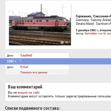
Германия, Саксония-А
Germany, Saxony-Anhalt
Deutschland, Sachsen-
3 декабря 1991 г., вторни
Автор:
Bahnbilder von W. and
367
Saalfeld
Депо:
↑
1987 г.
Передан в другое депо дороги
Erfurt
Депо:
Показать все данные
Ваш комментарий
Вы не
вошли на сайт
.
Комментарии могут оставлять только зарегистрированные пользов
Cписки подвижного состава: