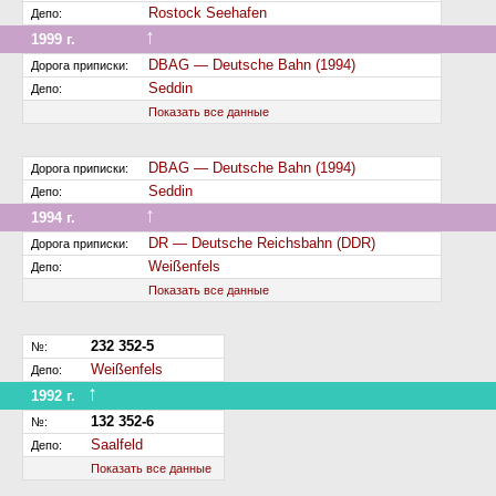
Rostock Seehafen
Депо:
↑
1999 г.
Передан на другую дорогу (или на завод)
DBAG — Deutsche Bahn (1994)
Дорога приписки:
Seddin
Депо:
Показать все данные
DBAG — Deutsche Bahn (1994)
Дорога приписки:
Seddin
Депо:
↑
1994 г.
Передан на другую дорогу (или на завод)
DR — Deutsche Reichsbahn (DDR)
Дорога приписки:
Weißenfels
Депо:
Показать все данные
232 352-5
№:
Weißenfels
Депо:
↑
1992 г.
Переименован
132 352-6
№:
Saalfeld
Депо:
Показать все данные