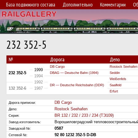
База подвижного состава
Дополнительно
Комментарии
Об
232 352-5
№
Дорога
Депо
DB Cargo
Rostock Seehafen
1999
232 352-5
DBAG — Deutsche Bahn (1994)
Seddin
1994
Weißenfels
1992
DR — Deutsche Reichsbahn (DDR)
Saalfeld
132 352-6
1987
Erfurt
DB Cargo
Дорога приписки:
Rostock Seehafen
Депо:
BR 132 / 232 / 233 / 234 (ТЭ109)
Серия:
Ворошиловградский тепловозостроительн
Завод-изготовитель:
0587
Заводской №:
92 80 1232 352-5 D-DB
Сетевой №: