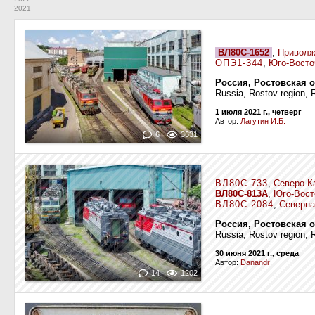
2021
ВЛ80С-1652
,
Приволж
ОПЭ1-344
,
Юго-Восто
Россия, Ростовская 
Russia, Rostov region, R
1 июля 2021 г., четверг
Автор:
Лагутин И.Б.
6
3631
ВЛ80С-733
,
Северо-К
ВЛ80С-813А
,
Юго-Вост
ВЛ80С-2084
,
Северна
Россия, Ростовская 
Russia, Rostov region, R
30 июня 2021 г., среда
Автор:
Danandr
14
1202