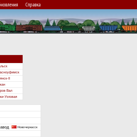
новления
Справка
льск
расноуфимск
янск-II
кан
ров Вал
ки-Узловая
 завод
Новочеркасск