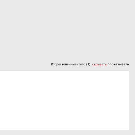
Второстепенные фото (1):
скрывать
/
показывать