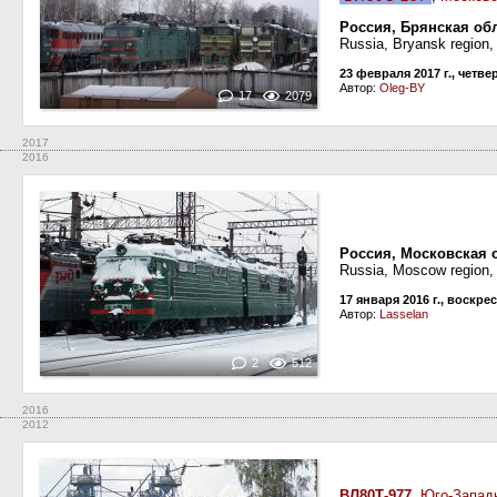
Россия, Брянская обл
Russia, Bryansk region
23 февраля 2017 г., четве
Автор:
Oleg-BY
17
2079
2017
2016
Россия, Московская о
Russia, Moscow region,
17 января 2016 г., воскре
Автор:
Lasselan
2
512
2016
2012
ВЛ80Т-977
,
Юго-Запад