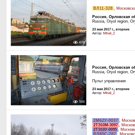
ВЛ11-328
,
Московска
Россия, Орловская о
Russia, Oryol region, Or
23 мая 2017 г., вторник
Автор:
Mihail_Z
676
Россия, Орловская о
Russia, Oryol region, Or
Пульт управления
23 мая 2017 г., вторник
Автор:
Mihail_Z
506
2М62У-0037
,
Москов
2ТЭ10М-3097
,
Москов
2ТЭ10У-0095
,
Москов
ВЛ80С-287
,
Московс