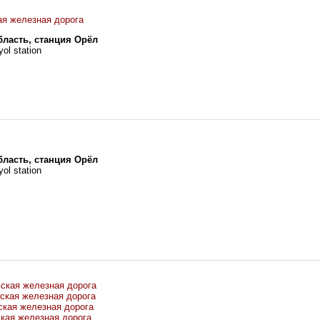
я железная дорога
бласть, станция Орёл
yol station
бласть, станция Орёл
yol station
ская железная дорога
ская железная дорога
ская железная дорога
кая железная дорога