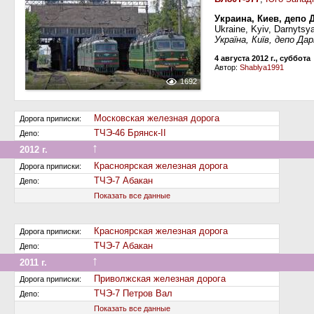
Украина, Киев, депо 
Ukraine, Kyiv, Darnytsy
Україна, Київ, депо Да
4 августа 2012 г., суббота
Автор:
Shablya1991
1692
Московская железная дорога
Дорога приписки:
ТЧЭ-46 Брянск-II
Депо:
↑
2012 г.
Передан на другую дорогу (или на завод)
Красноярская железная дорога
Дорога приписки:
ТЧЭ-7 Абакан
Депо:
Показать все данные
Красноярская железная дорога
Дорога приписки:
ТЧЭ-7 Абакан
Депо:
↑
2011 г.
Передан на другую дорогу (или на завод)
Приволжская железная дорога
Дорога приписки:
ТЧЭ-7 Петров Вал
Депо:
Показать все данные