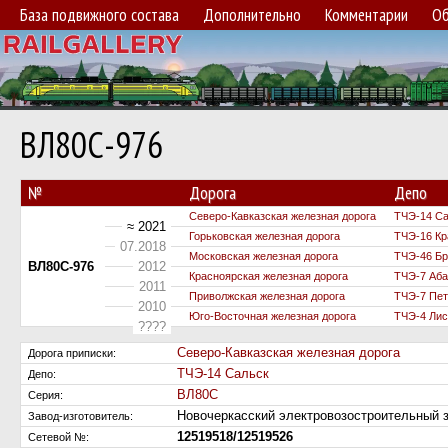
База подвижного состава
Дополнительно
Комментарии
Об
ВЛ80С-976
№
Дорога
Депо
Северо-Кавказская железная дорога
ТЧЭ-14 Са
≈ 2021
Горьковская железная дорога
ТЧЭ-16 К
07.2018
Московская железная дорога
ТЧЭ-46 Бр
ВЛ80С-976
2012
Красноярская железная дорога
ТЧЭ-7 Аба
2011
Приволжская железная дорога
ТЧЭ-7 Пет
2010
Юго-Восточная железная дорога
ТЧЭ-4 Лис
????
Северо-Кавказская железная дорога
Дорога приписки:
ТЧЭ-14 Сальск
Депо:
ВЛ80С
Серия:
Новочеркасский электровозостроительный
Завод-изготовитель:
12519518/12519526
Сетевой №: