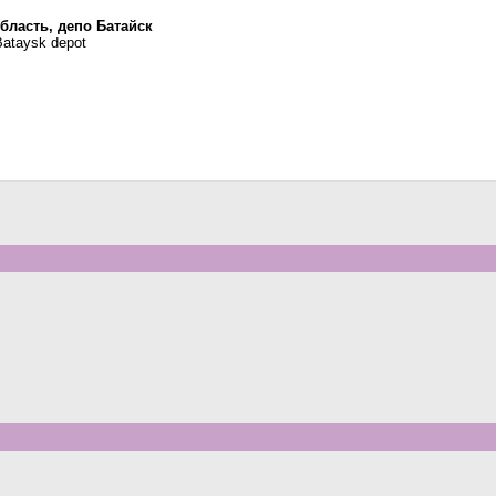
бласть, депо Батайск
Bataysk depot