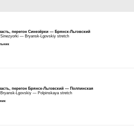
ласть, перегон Синезёрки — Брянск-Льговский
 Sinezyorki — Bryansk-Lgovskiy stretch
ельник
ласть, перегон Брянск-Льговский — Полпинская
, Bryansk-Lgovskiy — Polpinskaya stretch
ьник