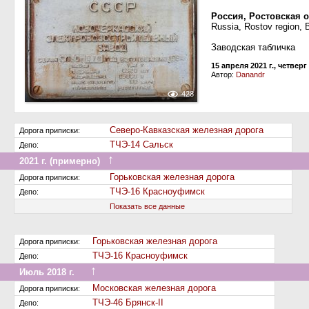
Россия, Ростовская о
Russia, Rostov region, 
Заводская табличка
15 апреля 2021 г., четверг
Автор:
Danandr
428
Северо-Кавказская железная дорога
Дорога приписки:
ТЧЭ-14 Сальск
Депо:
↑
2021 г. (примерно)
Передан на другую дорогу (или на завод)
Горьковская железная дорога
Дорога приписки:
ТЧЭ-16 Красноуфимск
Депо:
Показать все данные
Горьковская железная дорога
Дорога приписки:
ТЧЭ-16 Красноуфимск
Депо:
↑
Июль 2018 г.
Передан на другую дорогу (или на завод)
Московская железная дорога
Дорога приписки:
ТЧЭ-46 Брянск-II
Депо: