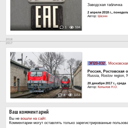
Заводская табличка
2 апреля 2018 г., понеде
Автор:
Шаэнн
1
594
2018
2017
ЭП20-032
,
Московская
Россия, Ростовская 
Russia, Rostov region, 
20 декабря 2017 г., среда
Автор:
Копылов Н.О.
4
1153
Ваш комментарий
Вы не
вошли на сайт
.
Комментарии могут оставлять только зарегистрированные пользов