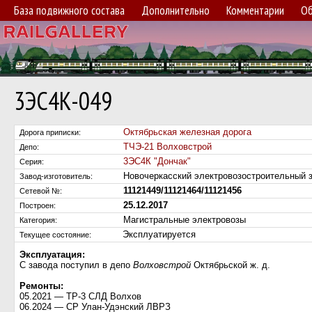
База подвижного состава
Дополнительно
Комментарии
Об
3ЭС4К-049
Октябрьская железная дорога
Дорога приписки:
ТЧЭ-21 Волховстрой
Депо:
3ЭС4К "Дончак"
Серия:
Новочеркасский электровозостроительный
Завод-изготовитель:
11121449/11121464/11121456
Сетевой №:
25.12.2017
Построен:
Магистральные электровозы
Категория:
Эксплуатируется
Текущее состояние:
Эксплуатация:
С завода поступил в депо
Волховстрой
Октябрьской ж. д.
Ремонты:
05.2021 — ТР-3 СЛД Волхов
06.2024 — СР Улан-Удэнский ЛВРЗ