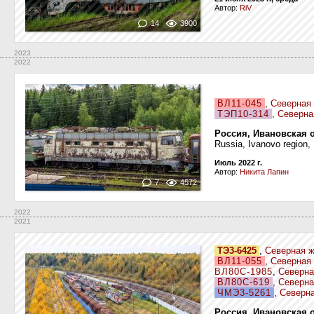
Автор:
RiV
14
3900
2023
2022
ВЛ11-045
,
Северная 
ТЭП10-314
,
Северна
Россия, Ивановская 
Russia, Ivanovo region,
Июль 2022 г.
Автор:
Никита Лапин
7
4572
2022
2021
ТЭ3-6425
,
Северная ж
ВЛ11-055
,
Северная 
ВЛ80С-1985
,
Северна
ВЛ80С-619
,
Северна
ЧМЭ3-5261
,
Северна
Россия, Ивановская 