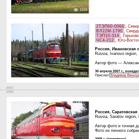
1349
2ТЭП60-0066
,
Север
ВЛ22М-1790
,
Сверд
ТЭП10-314
,
Горьков
ЧС4-212
,
Юго-Восточ
Россия, Ивановская 
Russia, Ivanovo region,
Автор фото — Алекса
30 апреля 2007 г., понед
3562
Прислал
Владимир Виногр
2007
2005
Россия, Саратовская
Russia, Saratov region,
Автор фото и точная д
Фото из личного собра
2005 г. (примерно)