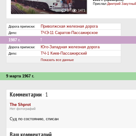
Прислал
Дмитрий Закутны
2
1471
Приволжская железная дорога
Дорога приписки:
ТЧЭ-11 Саратов-Пассажирское
Депо:
↑
1987 г.
Передан на другую дорогу (или на завод)
Юго-Западная железная дорога
Дорога приписки:
ТЧ-1 Киев-Пассажирский
Депо:
Показать все данные
9 марта 1967 г.
Комментарии
·
1
The Shprot
Нет фотографий
Суд по состоянию, списан
Ваш комментарий