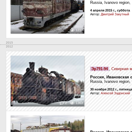
Russia, Ivanovo region,
4 апреля 2015 г., суббота
Автор:
Дмитрий Закутный
1217
2015
2012
Эр791-94
,
Северная ж
Россия, Ивановская 
Russia, Ivanovo region,
30 ноября 2012 г., пятниц
Автор:
Алексей Задонский
2
1363