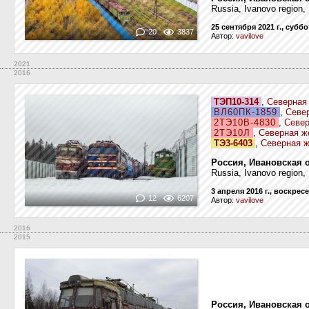
Russia, Ivanovo region,
25 сентября 2021 г., суббо
20
3837
Автор:
vavilove
2021
2016
ТЭП10-314
,
Северная
ВЛ60ПК-1859
,
Севе
2ТЭ10В-4830
,
Север
2ТЭ10Л
,
Северная ж
ТЭ3-6403
,
Северная ж
Россия, Ивановская 
Russia, Ivanovo region,
3 апреля 2016 г., воскрес
12
6207
Автор:
vavilove
2016
2015
Россия, Ивановская 