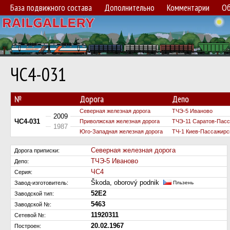
База подвижного состава
Дополнительно
Комментарии
Об
ЧС4-031
№
Дорога
Депо
Северная железная дорога
ТЧЭ-5 Иваново
2009
ЧС4-031
Приволжская железная дорога
ТЧЭ-11 Саратов-Пас
1987
Юго-Западная железная дорога
ТЧ-1 Киев-Пассажирс
Северная железная дорога
Дорога приписки:
ТЧЭ-5 Иваново
Депо:
ЧС4
Серия:
Škoda, oborový podnik
Завод-изготовитель:
Пльзень
52E2
Заводской тип:
5463
Заводской №:
11920311
Сетевой №:
20.02.1967
Построен: