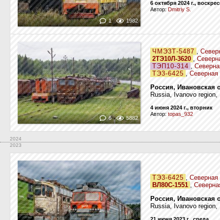
6 октября 2024 г., воскре
Автор:
Dmitriy S.
1
1982
ЧМЭ3Т-5487
,
Север
2ТЭ10Л-3620
,
Северн
ТЭП10-314
,
Северна
ТЭ3-6425
,
Северная 
Россия, Ивановская 
Russia, Ivanovo region,
4 июня 2024 г., вторник
Автор:
topas_932
6
5882
2024
2023
ТЭ3-6425
,
Северная 
ВЛ80С-1551
,
Северна
Россия, Ивановская 
Russia, Ivanovo region,
21 июня 2023 г., среда