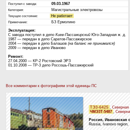
09.03.1967
Поступил c завода:
Магистральные электровозы
Категория:
Не работает
Текущее состояние:
БЗ Ермолино
Примечание:
Эксплуатация:
С завода поступил в депо
Киев-Пассажирский
Юго-Западная ж. д.
1987 — передан в депо Саратов-Пассажирское
2004 — передан в депо Балашов
(на баланс не принимался)
2009 — передан в депо Иваново
Ремонт:
27.04.2000 — КР-2 Ростовский ЭРЗ
01.10.2008 — ТР-3 депо Россошь-Пассажирский
Все комментарии к фотографиям этой единицы ПС
ТЭ3-6425
,
Северная 
ЧМЭ3Т-5487
,
Северна
Россия, Ивановская 
Russia, Ivanovo region,