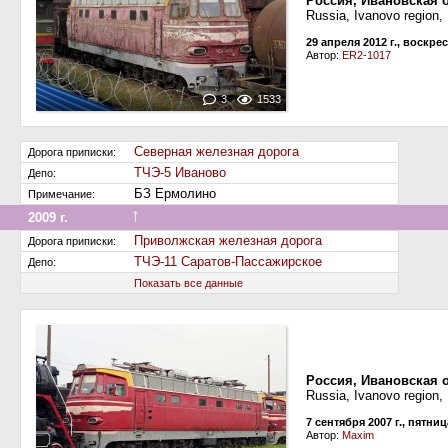
Россия, Ивановская 
Russia, Ivanovo region,
29 апреля 2012 г., воскре
Автор:
ER2-1017
3
1533
Северная железная дорога
Дорога приписки:
ТЧЭ-5 Иваново
Депо:
БЗ Ермолино
Примечание:
↑
2009 г.
Передан на другую дорогу (или на завод)
Приволжская железная дорога
Дорога приписки:
ТЧЭ-11 Саратов-Пассажирское
Депо:
Показать все данные
Россия, Ивановская 
Russia, Ivanovo region,
7 сентября 2007 г., пятниц
Автор:
Maxim