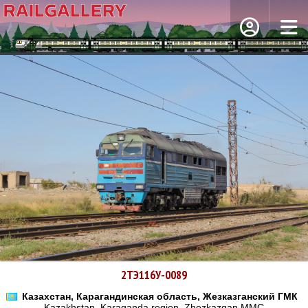
2ТЭ116У-0089
Казахстан, Карагандинская область, Жезказганский ГМК
Kazakhstan, Karaganda region, Zhezkazgan MMC