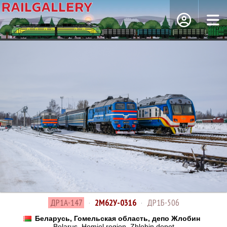
ДР1А-147
·
2М62У-0316
·
ДР1Б-506
Беларусь, Гомельская область, депо Жлобин
Belarus, Homiel region, Zhlobin depot