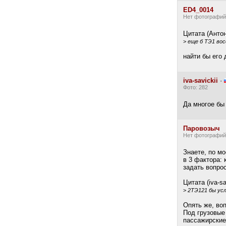
ED4_0014
Нет фотографий
Цитата (Антон
>
еще б ТЭ1 вос
найти бы его
iva-savickii
·
Фото: 282
Да многое бы
Паровозыч
Нет фотографий
Знаете, по м
в 3 фактора:
задать вопрос
Цитата (iva-sa
>
2ТЭ121 бы ус
Опять же, во
Под грузовые
пассажирские 