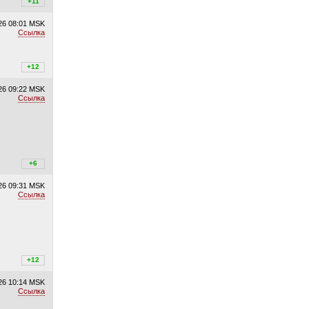
+11
+11
/
–0
26
08:01 MSK
Ссылка
+13
+12
/
–1
26
09:22 MSK
Ссылка
+8
+6
/
–2
26
09:31 MSK
Ссылка
+12
+12
/
–0
26
10:14 MSK
Ссылка