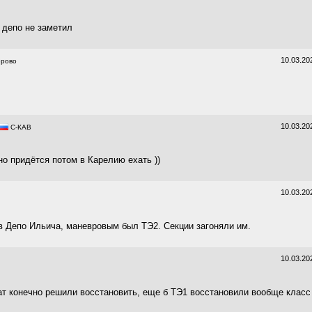
 депо не заметил
10.03.20
рово
10.03.20
C-КАВ
но придётся потом в Карелию ехать ))
10.03.20
в Депо Ильича, маневровым был ТЭ2. Секции загоняли им.
10.03.20
ат конечно решили восстановить, еще б ТЭ1 восстановили вообще класс