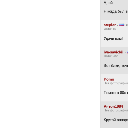
А, ой..
Я когда был в
stepler
·
Пе
Фото: 15
Удачи вам!
iva-savickii
·
Фото: 282
Вот ёлки, точ
Poms
Нет фотографий
Помню в 80х 
Антон1984
Нет фотографий
Крутой аппар