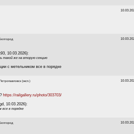
10.03.20
10.03.20
Белгород
93, 10.03.2026):
 такой же на вторую секцию
кции с метельником все в порядке
10.03.20
Петропавловск (эксп.)
о?
https://railgallery.ru/photo/303703/
gd, 10.03.2026):
 все в порядке
10.03.20
Белгород