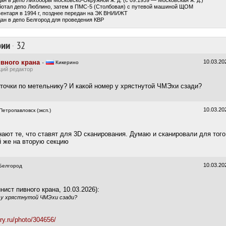
ан в депо Лихоборы Московско-Окружной ж. д. (с 09.1959 — Московская ж. д.)
ботал депо Люблино, затем в ПМС-5 (Столбовая) с путевой машиной ЩОМ
ентаря в 1994 г, позднее передан на ЭК ВНИИЖТ
ан в депо Белгород для проведения КВР
рии
·
32
вного крана
·
10.03.20
Кикерино
щий редактор
 точки по метельнику? И какой номер у хрястнутой ЧМЭхи сзади?
10.03.20
Петропавловск (эксп.)
нают те, что ставят для 3D сканирования. Думаю и сканировали для того
й же на вторую секцию
10.03.20
Белгород
ист пивного крана, 10.03.2026):
 у хрястнутой ЧМЭхи сзади?
lery.ru/photo/304656/