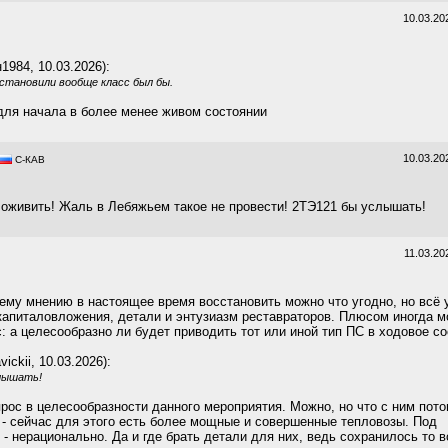
10.03.20
1984, 10.03.2026):
становили вообще класс был бы.
 для начала в более менее живом состоянии
10.03.20
C-КАВ
 оживить! Жаль в Лебяжьем такое не провести! 2ТЭ121 бы услышать!
11.03.20
оему мнению в настоящее время восстановить можно что угодно, но всё 
 капиталовложения, детали и энтузиазм реставраторов. Плюсом иногда 
: а целесообразно ли будет приводить тот или иной тип ПС в ходовое с
vickii, 10.03.2026):
лышать!
прос в целесообразности данного мероприятия. Можно, но что с ним пот
 - сейчас для этого есть более мощные и совершенные тепловозы. Под
- нерационально. Да и где брать детали для них, ведь сохранилось то в