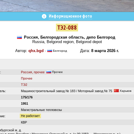
Информационное фото
ТЭ2-088
Россия, Белгородская область, депо Белгород
Russia, Belgorod region, Belgorod depot
Автор:
qhx.bgd
·
Дата:
8 марта 2026 г.
Белгород
:
Россия, прочее
Прочее
Прочее
ТЭ2
ель:
Машиностроительный завод № 183 / Моторный завод № 75
Харьков
175/176
1951
Магистральные тепловозы
Не работает
ние:
КВР
бургской ж. д.