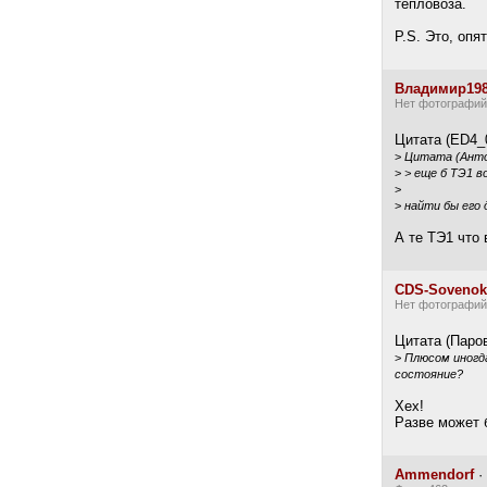
тепловоза.
P.S. Это, опя
Владимир19
Нет фотографий
Цитата (ED4_0
>
Цитата (Антон
>
> еще б ТЭ1 в
>
>
найти бы его 
А те ТЭ1 что
CDS-Sovenok
Нет фотографий
Цитата (Паров
>
Плюсом иногда
состояние?
Хех!
Разве может 
Ammendorf
·