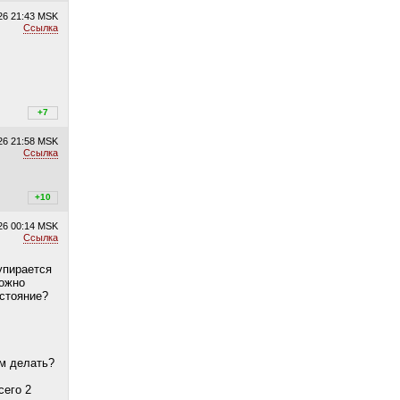
26
21:43 MSK
Ссылка
+7
+7
/
–0
26
21:58 MSK
Ссылка
+10
+10
/
–0
26
00:14 MSK
Ссылка
упирается
можно
остояние?
ом делать?
сего 2