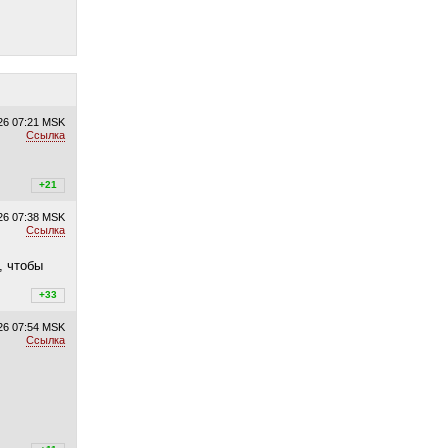
26
07:21 MSK
Ссылка
+21
+21
/
–0
26
07:38 MSK
Ссылка
, чтобы
+33
+33
/
–0
26
07:54 MSK
Ссылка