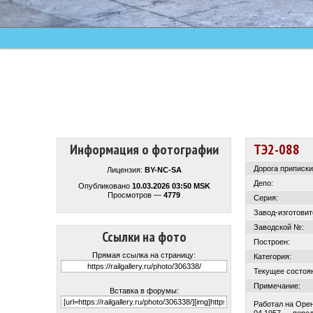
Информация о фотографии
ТЭ2-088
Дорога приписки
Лицензия:
BY-NC-SA
Депо:
Опубликовано
10.03.2026 03:50 MSK
Просмотров —
4779
Серия:
Завод-изготовит
Заводской №:
Ссылки на фото
Построен:
Прямая ссылка на страницу:
Категория:
Текущее состоя
Примечание:
Вставка в форумы:
Работал на Орен