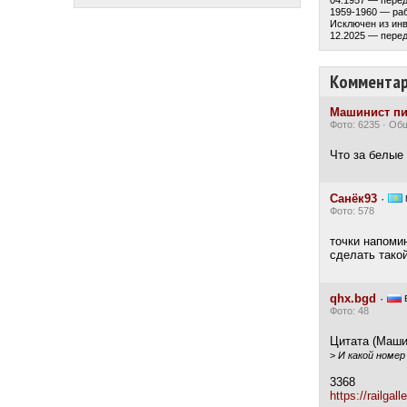
04.1957 — перед
1959-1960 — ра
Исключен из инв
12.2025 — перед
Коммента
Машинист пи
Фото: 6235 · Об
Что за белые
Санёк93
·
Фото: 578
точки напоми
сделать тако
qhx.bgd
·
Фото: 48
Цитата (Машин
>
И какой номер
3368
https://railgal