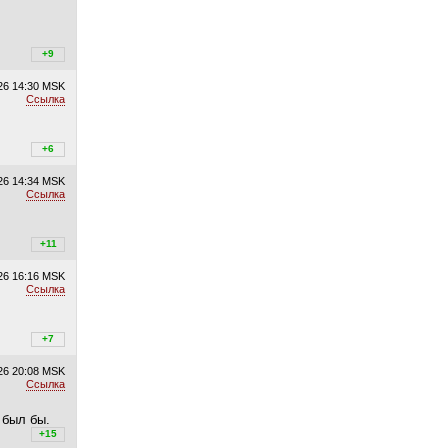
+9
+9
/
–0
26
14:30 MSK
Ссылка
+6
+6
/
–0
26
14:34 MSK
Ссылка
+13
+11
/
–2
26
16:16 MSK
Ссылка
+7
+7
/
–0
26
20:08 MSK
Ссылка
 был бы.
+16
+15
/
–1