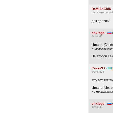
DaMiAnChiK
Нет фотографий
дождались!
qhx.bgd
·
Фото: 48
Цитата (Санёк
>
чтобы сделать
На второй се
Санёк93
·
Фото: 578
это вот тут т
Цитата (qhx.b
>
с метельником
qhx.bgd
·
Фото: 48