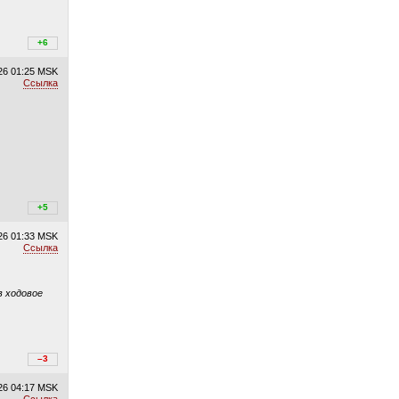
+7
+6
/
–1
26
01:25 MSK
Ссылка
+5
+5
/
–0
26
01:33 MSK
Ссылка
в ходовое
+2
–3
/
–5
26
04:17 MSK