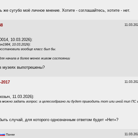
ть же сугубо моё личное мнение. Хотите - соглашайтесь, хотите - нет.
88
11.03.20
014, 10.03.2026):
1984, 10.03.2026):
осстановили вообще класс был бы.
для начала в более менее живом состоянии
 в музеях выпотрешены?
-2017
11.03.20
озыч, 11.03.2026):
 можно задать вопрос: а целесообразно ли будет приводить тот или иной тип ПС 
быть случай, для которого однозначным ответом будет «Нет»?
11.03.20
Панки