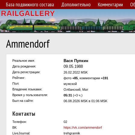
База подвижного состава
Дополнительно
Комментарии
Об
Ammendorf
Вася Пупкин
Реальное имя:
09.05.1988
Дата рождения:
Дата регистрации:
26.02.2022 MSK
Рейтинг:
фото
+85
, комментарии
+191
Пол:
мужской
Владение языками:
Олбанский, Мат
Время у пользователя:
05:31
(+3 ч.)
Был на сайте:
06.08.2026 MSK в 01:06 MSK
Контакты
Телефон:
02
ВК:
https://vk.com/ammendorf
LiveJournal:
trehgrannik