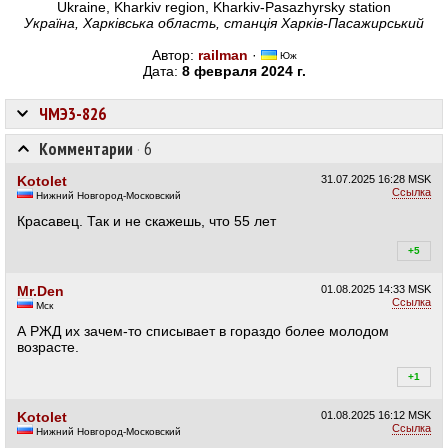
Ukraine, Kharkiv region, Kharkiv-Pasazhyrsky station
Україна, Харківська область, станція Харків-Пасажирський
Автор:
railman
·
Юж
Дата:
8 февраля 2024 г.
ЧМЭ3-826
Комментарии
·
6
Kotolet
31.07.2025
16:28 MSK
Ссылка
Нижний Новгород-Московский
Красавец. Так и не скажешь, что 55 лет
+5
+5
Mr.Den
01.08.2025
14:33 MSK
Ссылка
Мск
А РЖД их зачем-то списывает в гораздо более молодом
возрасте.
+1
+1
Kotolet
01.08.2025
16:12 MSK
Ссылка
Нижний Новгород-Московский