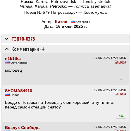
Russia, Karelia, Petrozavodsk — Tomitsy stretch
Venäjä, Karjala, Petroskoi — Tomičču asemanväli
Поезд № 679 Петрозаводск — Костомукша
Автор:
Киток
·
Суоярви I
Дата:
16 июня 2025 г.
ТЭП70-0373
Комментарии
·
4
n1k1tka
17.06.2025
12:21 MSK
Ссылка
Остолопово
молодец
+7
+9
SHOMAS4416
17.06.2025
12:26 MSK
Ссылка
Пелла
Вроде с Петрика на Томицы уклон хороший, а тут в тяге,
перед самой стнации снято?
+11
+1
Воздух Свободы
17.06.2025
12:50 MSK
Ссылка