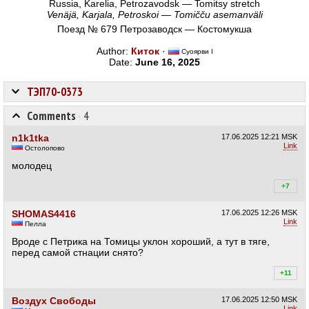
Russia, Karelia, Petrozavodsk — Tomitsy stretch
Venäjä, Karjala, Petroskoi — Tomičču asemanväli
Поезд № 679 Петрозаводск — Костомукша
Author:
Киток
·
Суоярви I
Date:
June 16, 2025
ТЭП70-0373
Comments
·
4
n1k1tka
17.06.2025
12:21 MSK
Link
Остолопово
молодец
+7
+9
SHOMAS4416
17.06.2025
12:26 MSK
Link
Пелла
Вроде с Петрика на Томицы уклон хороший, а тут в тяге,
перед самой стнации снято?
+11
+1
Воздух Свободы
17.06.2025
12:50 MSK
Link