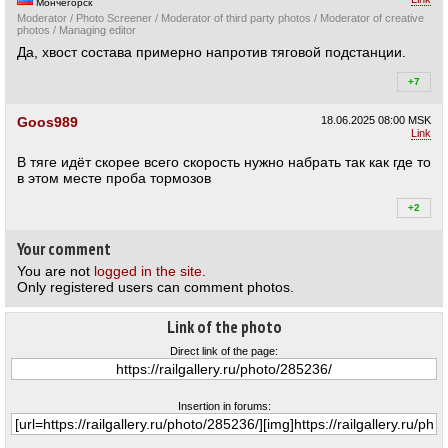
Мончегорск
Moderator / Photo Screener / Moderator of third party photos / Moderator of creative
photos / Managing editor
Да, хвост состава примерно напротив тяговой подстанции.
+7
+7
Goos989
18.06.2025
08:00 MSK
Link
В тяге идёт скорее всего скорость нужно набрать так как где то
в этом месте проба тормозов
+2
+2
Your comment
You are not
logged in the site
.
Only registered users can comment photos.
Link of the photo
Direct link of the page:
Insertion in forums: