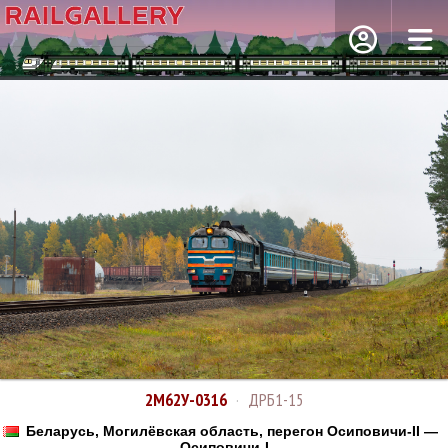
2М62У-0316
·
ДРБ1-15
Беларусь, Могилёвская область, перегон Осиповичи-II —
Осиповичи-I