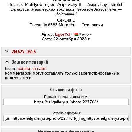
Belarus, Mahilyow region, Asipovichy-II — Asipovichy-I stretch
Беларусь, Магілёўская вобласць, перагон Асіповічы-II —
Асіповічы-I
Секция Б
Поезд № 6583 Могилёв — Осиповичи
Автор:
EgorYd
·
Городея
Дата:
22 октября 2023 г.
2М62У-0316
Ваш комментарий
Вы не
вошли на сайт
.
Комментарии могут оставлять только зарегистрированные
пользователи.
Ссылки на фото
Прямая ссылка на страницу:
Вставка в форумы: