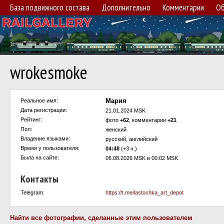
База подвижного состава
Дополнительно
Комментарии
Об
wrokesmoke
Мария
Реальное имя:
Дата регистрации:
21.01.2024 MSK
Рейтинг:
фото
+62
, комментарии
+21
Пол:
женский
Владение языками:
русский, английский
Время у пользователя:
04:48
(+3 ч.)
Была на сайте:
06.08.2026 MSK в 00:02 MSK
Контакты
Telegram:
https://t.me/lastochka_art_depot
Найти все фотографии, сделанные этим пользователем