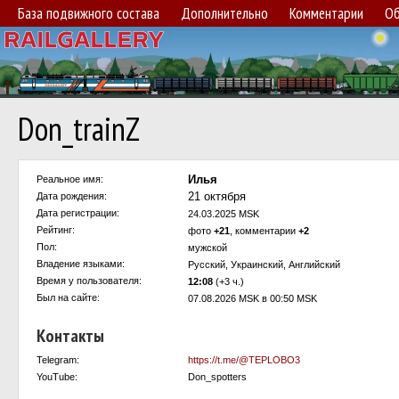
База подвижного состава
Дополнительно
Комментарии
Об
Don_trainZ
Илья
Реальное имя:
21 октября
Дата рождения:
Дата регистрации:
24.03.2025 MSK
Рейтинг:
фото
+21
, комментарии
+2
Пол:
мужской
Владение языками:
Русский, Украинский, Английский
Время у пользователя:
12:08
(+3 ч.)
Был на сайте:
07.08.2026 MSK в 00:50 MSK
Контакты
Telegram:
https://t.me/@TEPLOBO3
YouTube:
Don_spotters