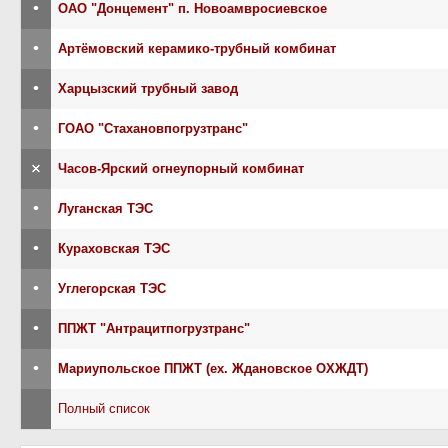
•
ОАО "Донцемент" п. Новоамвросиевское
•
Артёмовский керамико-трубный комбинат
•
Харцызский трубный завод
•
ГОАО "Стахановпогрузтранс"
×
Часов-Ярский огнеупорный комбинат
•
Луганская ТЭС
•
Кураховская ТЭС
•
Углегорская ТЭС
•
ППЖТ "Антрацитпогрузтранс"
•
Мариупольское ППЖТ (ех. Ждановское ОХЖДТ)
Полный список