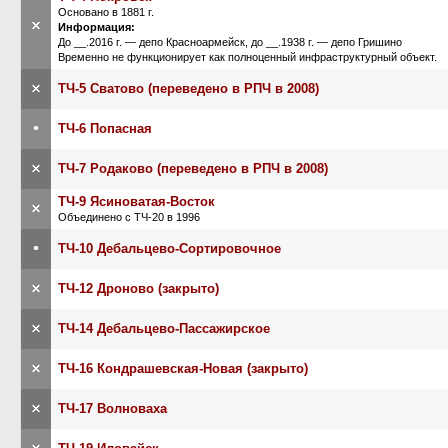
Основано в 1881 г.
×
Информация:
До __.2016 г. — депо Красноармейск, до __.1938 г. — депо Гришино
Временно не функционирует как полноценный инфраструктурный объект.
×
ТЧ-5 Сватово (переведено в РПЧ в 2008)
•
ТЧ-6 Попасная
×
ТЧ-7 Родаково (переведено в РПЧ в 2008)
ТЧ-9 Ясиноватая-Восток
×
Объединено с ТЧ-20 в 1996
•
ТЧ-10 Дебальцево-Сортировочное
×
ТЧ-12 Дроново (закрыто)
×
ТЧ-14 Дебальцево-Пассажирское
×
ТЧ-16 Кондрашевская-Новая (закрыто)
×
ТЧ-17 Волноваха