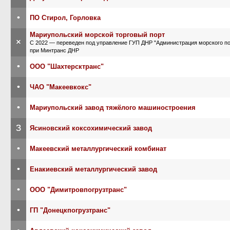
•
ПО Стирол, Горловка
Мариупольский морской торговый порт
×
С 2022 — переведен под управление ГУП ДНР "Администрация морского по
при Минтранс ДНР
•
ООО "Шахтерсктранс"
•
ЧАО "Макеевкокс"
•
Мариупольский завод тяжёлого машиностроения
З
Ясиновский коксохимический завод
•
Макеевский металлургический комбинат
•
Енакиевский металлургический завод
•
ООО "Димитровпогрузтранс"
•
ГП "Донецкпогрузтранс"