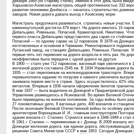
декабря 1869 (по старому стилю). Именно в этот день была введе
Харьковско-Азовская магистраль общей протяженностью 332 вер
развитии экономики Донбасса — началось строительство доменн
заводов. Новая дорога давала выход к Азовскому морю
Магистраль продолжала развиваться, строились новые участки. 
каменноугольной достигла 479 верст. На дороге имелось 15 паров
Дебальцево, Ровеньках, Попасной, Краматорской, Никитовке. Что
первого класса Дебальцево представляло два сарая со стойлами 
Попасной — по одному сараю на 12 паровозов. В 1878 на Донецко
изготовленных в основном в Германии. Ремонтировался подвижно
Луганский завод, на станциях Дебальцево, Ровеньки, Попасная. 
первые пять лет перевозки на дороге возросли в пять раз. Но до
неэффективна была передача с одной дороги на другую
В 1900 — стало уже 712 паровозов, вагонный парк увеличился в 1
железной дороги составила 2545 км. В 1934 Управление дороги бы
1935 — стал переломным на железнодорожном транспорте. Вперв
перевыполнила задание по погрузке и намного увеличила выгрузк
занимала первое место в стране. Здесь осуществлялось 42% общ
металлов. Впервые в 1936 начали оформление билетов транзит
В мае 1937 — была выделена из Донецкой и Приднепровской дор
Управление размещалось в Ясиноватой. Во время Великой Отече
были переведены на военное положение. За годы войны было разр
27 локомотивных депо, 8 вагонных депо, 400 вокзалов и станцио
После окончания Великой Отечественной войны по особому расп
архитектором Воронцовым И. И., главным конструктором Полторак 
здания вокзала ст. Сталино. Строился вокзал в 1946-1949 и ста
В 1961 г. Сталино — переименован в г. Донецк. В 2009 вокзалу ис
Донецкая железная дорога, как единая дорога, обслуживающая Д
решению Совета Министров СССР в мае 1953. Сегодня Донецкая 