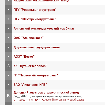
•
Авдеевский коксохимический завод
•
ПТУ "Ровенькипогрузтранс"
•
ПТУ "Шахтерскпогрузтранс"
•
Алчевский металлургический комбинат
•
ОАО "Алчевсккокс"
•
Дружковское рудоуправление
•
АОЗТ "Веско"
З
ХК "Лугансктепловоз"
•
ГП "Первомайскпогрузтранс"
•
ЗАО "Лисичанск НПЗ"
Донецкий электрометаллургический завод
В
До __.2017 — Донецкий электрометаллургический завод
С __.2017 — ГУП ДНР "Юзовский металлургический завод"