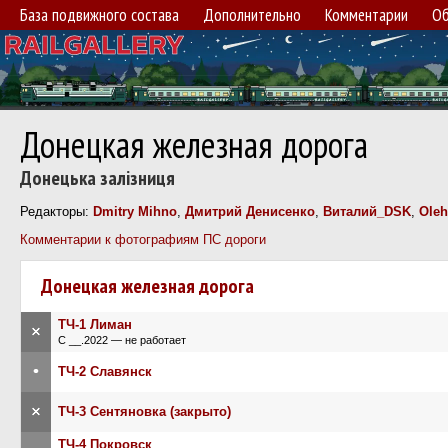
База подвижного состава
Дополнительно
Комментарии
Об
Донецкая железная дорога
Донецька залізниця
Редакторы:
Dmitry Mihno
,
Дмитрий Денисенко
,
Виталий_DSK
,
Ole
Комментарии к фотографиям ПС дороги
Донецкая железная дорога
ТЧ-1 Лиман
×
С __.2022 — не работает
•
ТЧ-2 Славянск
×
ТЧ-3 Сентяновка (закрыто)
ТЧ-4 Покровск