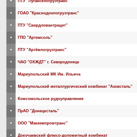
•
ПТУ "Луганскпогрузтранс"
•
ГОАО "Краснодонпогрузтранс"
•
ПТУ "Свердловантрацит"
•
ГПО "Артемсоль"
•
ПТУ "Артёмпогрузтранс"
•
ЧАО "ОХЖДТ" г. Северодонецк
•
Мариупольский МК Им. Ильича
•
Мариупольский металлургический комбинат "Азовсталь"
•
Комсомольское рудоуправление
•
ПрАО "Донецксталь"
•
ООО "Макеевпромтранс"
•
Докучаевский флюсо-доломитный комбинат