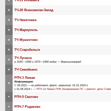
×
ТЧ-19 Иловайск
×
ТЧ-20 Ясиноватая-Запад
×
ТЧ Никитовка
×
ТЧ Мариуполь
×
ТЧ Мушкетово
×
ТЧ Старобельск
ТЧ Луганск
×
в 1935—1958 и 1970—1990 годах — Ворошиловград
×
ТЧ Семейкино
РПЧ-3 Лиман
Информация:
×
С 09.2022 — не работает, факт. закрытие: 01.01.2024 г.
с 01.08.2024 г. —
РПЧ-14 Лиман ППК (базирование ПС + ремонт: депо Славя
•
РПЧ-5 Сватово
•
РПЧ-7 Родаково