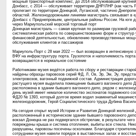
мощный транспортный комплекс, до 2014 обслуживавший крупн
Донбасс, с 2014 — обслуживает территории ДНР/ЛНР (как часть 
пролегает по территории Донецкой, Луганской, частично Днепроп
областей. Железнодорожными линиями магистраль связывает в е
Донбасс с Приднепровьем, центральные районы России. На юге д
через Мариупольский морской торговый порт
Донецкая магистраль — самая крупная по размерам грузовой раб
систематическая работа по совершенствованию форм и структур 
финансовой деятельностью, обновлению производственных мощн
обслуживания клиентов и пассажиров
Мариуполь-Порт с 28 мая 2022 — был возвращен в интенсивную 
ВФУ на инфраструктуру порта. Грузопоток и наполняемость порт
возвращаются в нормальное состояние
Работниками музея ведётся работа по сбору и реставрации старо
найдены образцы паровозов серий ФД, Л, Ов, Эр, Эм, Эу, предст
электровозов, вагонный подвижной состав. Администрация дорог
растущего музея выделила помещение бывшего вагонного депо Д
расположена в здании бывшего вагонного депо, рядом с железн
день музей имеет немалое количество экспонатов подвижного сос
ФД20 № 1393, который долгое время водил знаменитый машинист
железнодорожник, Герой Социалистического труда Дубина Васил
На сегодня открыт музей Истории и Развития Донецкой железной
расположенный в историческом здании бывшего паровозного депо 
вокзал Донецка не раз подвергался обстрелам, в результате чего
повреждены крыша и система отопления, выбиты все стекла. Не
разрушены, паровозы посечены осколками. Благодаря строителя
сотрудники музея навели порядок в выставочных залах и восста