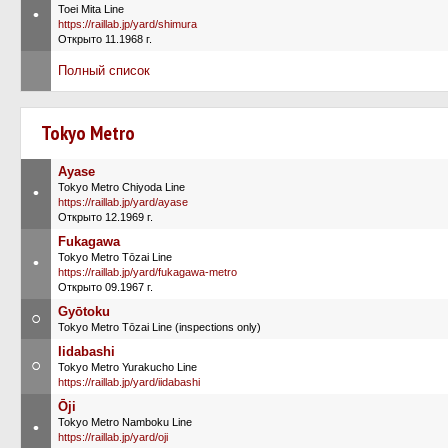
Toei Mita Line
•
https://raillab.jp/yard/shimura
Открыто 11.1968 г.
Полный список
Tokyo Metro
Ayase
Tokyo Metro Chiyoda Line
•
https://raillab.jp/yard/ayase
Открыто 12.1969 г.
Fukagawa
Tokyo Metro Tōzai Line
•
https://raillab.jp/yard/fukagawa-metro
Открыто 09.1967 г.
Gyōtoku
○
Tokyo Metro Tōzai Line (inspections only)
Iidabashi
○
Tokyo Metro Yurakucho Line
https://raillab.jp/yard/iidabashi
Ōji
Tokyo Metro Namboku Line
•
https://raillab.jp/yard/oji