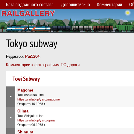
База подвижного состава
Дополнительно
Комментарии
Об
Tokyo subway
Редактор:
Pai5204
.
Комментарии к фотографиям ПС дороги
Toei Subway
Magome
Toei Asakusa Line
•
https://raillab.jp/yard/magome
Открыто 10.1968 г.
Ojima
Toei Shinjuku Line
•
https://raillab.jp/yard/ojima
Открыто 06.1978 г.
Shimura