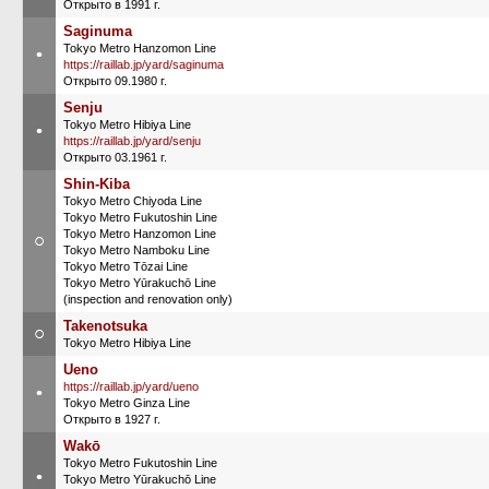
Открыто в 1991 г.
Saginuma
Tokyo Metro Hanzomon Line
•
https://raillab.jp/yard/saginuma
Открыто 09.1980 г.
Senju
Tokyo Metro Hibiya Line
•
https://raillab.jp/yard/senju
Открыто 03.1961 г.
Shin-Kiba
Tokyo Metro Chiyoda Line
Tokyo Metro Fukutoshin Line
Tokyo Metro Hanzomon Line
○
Tokyo Metro Namboku Line
Tokyo Metro Tōzai Line
Tokyo Metro Yūrakuchō Line
(inspection and renovation only)
Takenotsuka
○
Tokyo Metro Hibiya Line
Ueno
https://raillab.jp/yard/ueno
•
Tokyo Metro Ginza Line
Открыто в 1927 г.
Wakō
Tokyo Metro Fukutoshin Line
•
Tokyo Metro Yūrakuchō Line