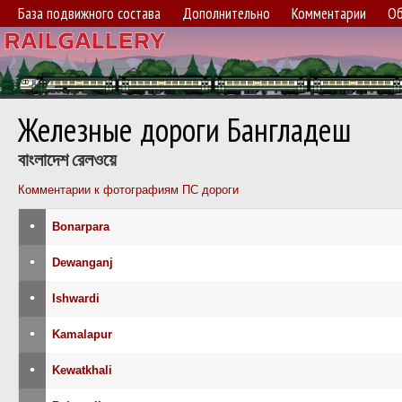
База подвижного состава
Дополнительно
Комментарии
Об
Железные дороги Бангладеш
বাংলাদেশ রেলওয়ে
Комментарии к фотографиям ПС дороги
•
Bonarpara
•
Dewanganj
•
Ishwardi
•
Kamalapur
•
Kewatkhali