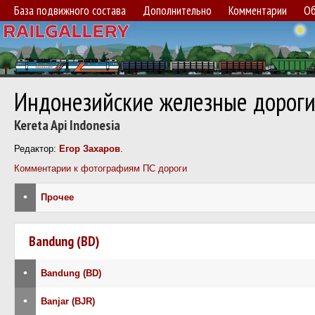
База подвижного состава
Дополнительно
Комментарии
Об
Индонезийские железные дорог
Kereta Api Indonesia
Редактор:
Егор Захаров
.
Комментарии к фотографиям ПС дороги
•
Прочее
Bandung (BD)
•
Bandung (BD)
•
Banjar (BJR)