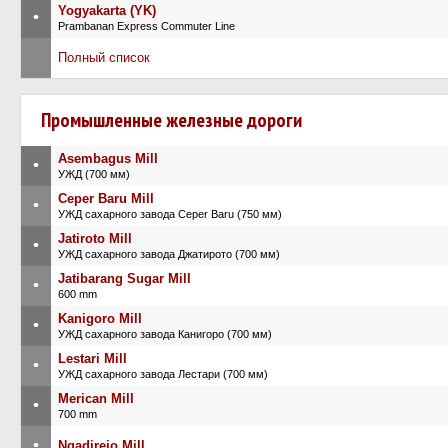
Yogyakarta (YK)
•
Prambanan Express Commuter Line
Полный список
Промышленные железные дороги
Asembagus Mill
•
УЖД (700 мм)
Ceper Baru Mill
•
УЖД сахарного завода Ceper Baru (750 мм)
Jatiroto Mill
•
УЖД сахарного завода Джатирото (700 мм)
Jatibarang Sugar Mill
•
600 mm
Kanigoro Mill
•
УЖД сахарного завода Канигоро (700 мм)
Lestari Mill
•
УЖД сахарного завода Лестари (700 мм)
Merican Mill
•
700 mm
•
Ngadirejo Mill