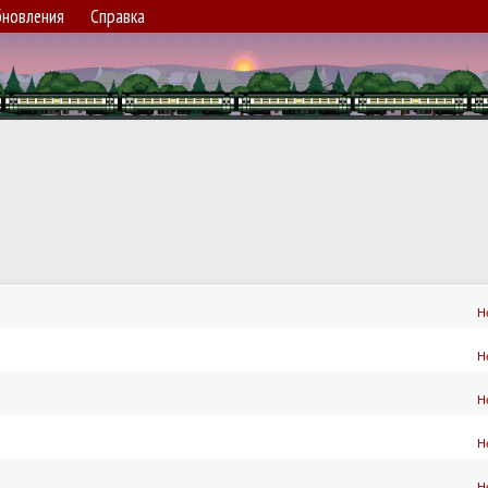
новления
Справка
Н
Н
Н
Н
Н