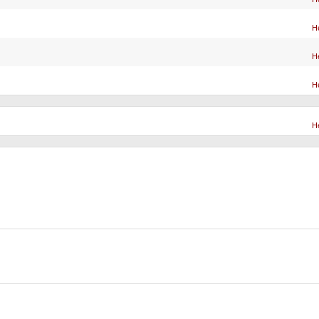
Н
Н
Н
Н