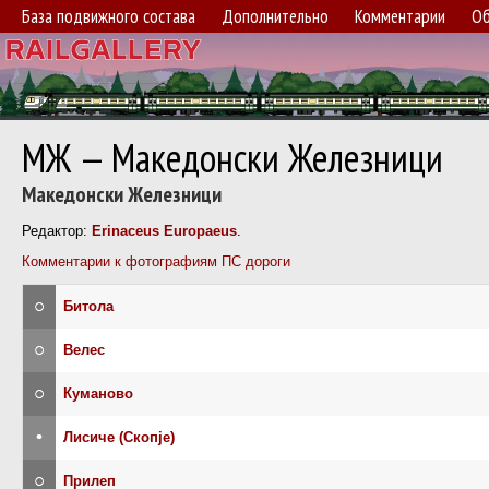
База подвижного состава
Дополнительно
Комментарии
Об
МЖ — Македонски Железници
Македонски Железници
Редактор:
Erinaceus Europaeus
.
Комментарии к фотографиям ПС дороги
○
Битола
○
Велес
○
Куманово
•
Лисиче (Скопjе)
○
Прилеп