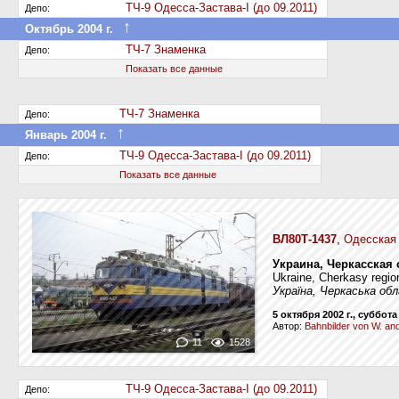
ТЧ-9 Одесса-Застава-І (до 09.2011)
Депо:
↑
Октябрь 2004 г.
Передан в другое депо дороги
ТЧ-7 Знаменка
Депо:
Показать все данные
ТЧ-7 Знаменка
Депо:
↑
Январь 2004 г.
Передан в другое депо дороги
ТЧ-9 Одесса-Застава-І (до 09.2011)
Депо:
Показать все данные
ВЛ80Т-1437
,
Одесская
Украина, Черкасская
Ukraine, Cherkasy regio
Україна, Черкаська об
5 октября 2002 г., суббота
Автор:
Bahnbilder von W. and
11
1528
ТЧ-9 Одесса-Застава-І (до 09.2011)
Депо: