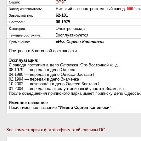
ЭР9П
Серия:
Рижский вагоностроительный завод
Завод-изготовитель:
Рига
62-101
Заводской тип:
06.1975
Построен:
Электропоезда
Категория:
Эксплуатируется
Текущее состояние:
«Им. Сергея Капелюхи»
Примечание:
Построен в 8-вагонной составности
Эксплуатация:
С завода поступил в депо
Отрожка
Юго-Восточной ж. д.
08.1979 — передан в депо Одесса
04.1980 — передан в депо Одесса-Застава-I
02.1994 — передан в депо Знаменка
10.2002 — возвращён в депо Одесса-Застава-I
01.2004 — передан на эксплуатационный участок Знаменка
После объединения приписного парка имеет приписку депо Одесса-
Именное название:
Носил именное название
"Имени Сергея Капелюхи"
Все комментарии к фотографиям этой единицы ПС