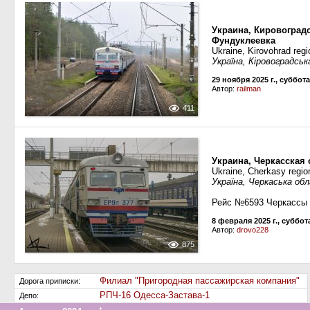
Украина, Кировоград
Фундуклеевка
Ukraine, Kirovohrad reg
Україна, Кіровоградсь
29 ноября 2025 г., суббота
Автор:
railman
411
Украина, Черкасская 
Ukraine, Cherkasy regio
Україна, Черкаська об
Рейс №6593 Черкассы
8 февраля 2025 г., суббот
Автор:
drovo228
875
Филиал "Пригородная пассажирская компания"
Дорога приписки:
РПЧ-16 Одесса-Застава-1
Депо: