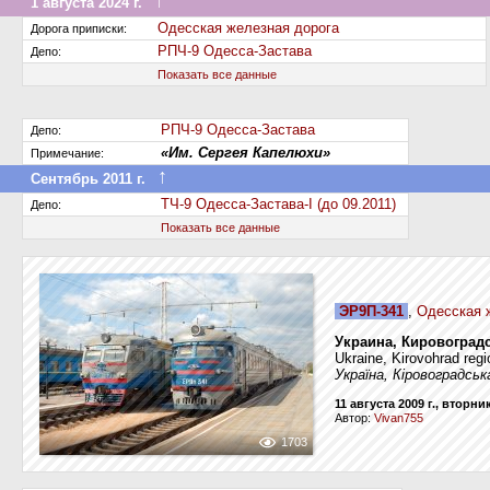
↑
1 августа 2024 г.
Передан на другую дорогу (или на завод)
Одесская железная дорога
Дорога приписки:
РПЧ-9 Одесса-Застава
Депо:
Показать все данные
РПЧ-9 Одесса-Застава
Депо:
«Им. Сергея Капелюхи»
Примечание:
↑
Сентябрь 2011 г.
Передан в другое депо дороги
ТЧ-9 Одесса-Застава-І (до 09.2011)
Депо:
Показать все данные
ЭР9П-341
,
Одесская 
Украина, Кировоград
Ukraine, Kirovohrad reg
Україна, Кіровоградсь
11 августа 2009 г., вторни
Автор:
Vivan755
1703