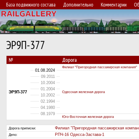
База подвижного состава
Дополнительно
Комментарии
Об
ЭР9П-377
№
Дорога
Филиал "Пригородная пассажирская компания"
01.08.2024
09.2011
10.2004
01.2004
ЭР9П-377
Одесская железная дорога
10.2002
02.1994
04.1980
08.1979
Юго-Восточная железная дорога
Филиал "Пригородная пассажирская компан
Дорога приписки:
РПЧ-16 Одесса-Застава-1
Депо: