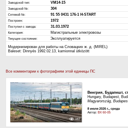
VM14-15
Заводской тип:
304
Заводской №:
91 55 0431 176-1 H-START
Сетевой №:
1972
Построен:
31.03.1972
Поступил c завода:
Магистральные электровозы
Категория:
Эксплуатируется
Текущее состояние:
Модернизирован для работы на Словацких ж. д. (MIREL)
Baleset: Dinnyés 1992.02.13, kamionnal ütközött
Все комментарии к фотографиям этой единицы ПС
Венгрия, Будапешт, с
Hungary, Budapest, Buda
Magyarország, Budapest,
8 июля 2026 г., среда
Автор:
BX 60-05
167