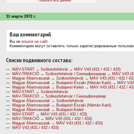
Показать все данные
31 марта 1972 г.
Ваш комментарий
Вы не
вошли на сайт
.
Комментарии могут оставлять только зарегистрированные пользов
Cписки подвижного состава:
—
MÁV-START → Székesfehérvár → MÁV V43 (431 / 432 / 433)
—
MÁV-TRAKCIÓ → Székesfehérvár / Секешфехервар → MÁV V43 (431
—
Magyar Államvasutak → Székesfehérvár → MÁV V43 (431 / 432 / 43
—
Magyar Államvasutak → Budapest-Északi (Hámán Kató) → MÁV V43 (
—
Magyar Államvasutak → Budapest-Keleti → MÁV V43 (431 / 432 / 43
—
MÁV-START → Székesfehérvár
—
MÁV-TRAKCIÓ → Székesfehérvár / Секешфехервар
—
Magyar Államvasutak → Székesfehérvár
—
Magyar Államvasutak → Budapest-Északi (Hámán Kató)
—
Magyar Államvasutak → Budapest-Keleti
—
MÁV-START → MÁV V43 (431 / 432 / 433)
—
MÁV-TRAKCIÓ → MÁV V43 (431 / 432 / 433)
—
Magyar Államvasutak → MÁV V43 (431 / 432 / 433)
—
MÁV V43 (431 / 432 / 433)