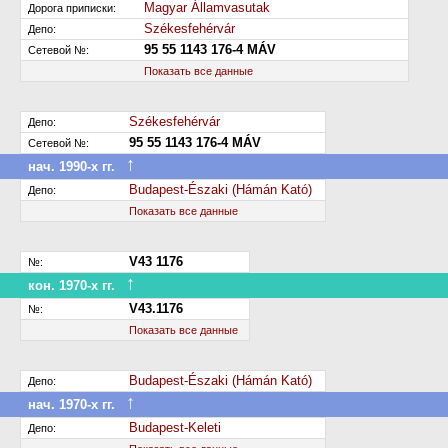
Magyar Államvasutak
Дорога приписки:
Székesfehérvár
Депо:
95 55 1143 176-4 MÁV
Сетевой №:
Показать все данные
Székesfehérvár
Депо:
95 55 1143 176-4 MÁV
Сетевой №:
↑
нач. 1990-х гг.
Передан в другое депо дороги
Budapest-Északi (Hámán Kató)
Депо:
Показать все данные
V43 1176
№:
↑
кон. 1970-х гг.
Переименован
V43.1176
№:
Показать все данные
Budapest-Északi (Hámán Kató)
Депо:
↑
нач. 1970-х гг.
Передан в другое депо дороги
Budapest-Keleti
Депо: