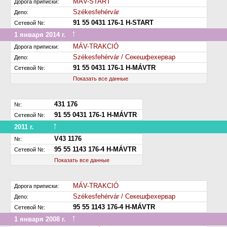
MÁV-START
Дорога приписки:
Székesfehérvár
Депо:
91 55 0431 176-1 H-START
Сетевой №:
↑
1 января 2014 г.
Передан на другую дорогу (или на завод)
MÁV-TRAKCIÓ
Дорога приписки:
Székesfehérvár / Секешфехервар
Депо:
91 55 0431 176-1 H-MÁVTR
Сетевой №:
Показать все данные
431 176
№:
91 55 0431 176-1 H-MÁVTR
Сетевой №:
↑
2011 г.
Перенумерован
V43 1176
№:
95 55 1143 176-4 H-MÁVTR
Сетевой №:
Показать все данные
MÁV-TRAKCIÓ
Дорога приписки:
Székesfehérvár / Секешфехервар
Депо:
95 55 1143 176-4 H-MÁVTR
Сетевой №:
↑
1 января 2008 г.
Передан на другую дорогу (или на завод)