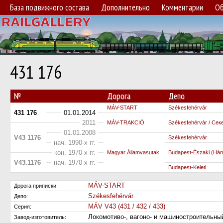
База подвижного состава
Дополнительно
Комментарии
Об
431 176
№
Дорога
Депо
MÁV-START
Székesfehérvár
431 176
01.01.2014
2011
MÁV-TRAKCIÓ
Székesfehérvár / Се
01.01.2008
V43 1176
Székesfehérvár
нач. 1990-х гг.
кон. 1970-х гг.
Magyar Államvasutak
Budapest-Északi (Hám
V43.1176
нач. 1970-х гг.
Budapest-Keleti
MÁV-START
Дорога приписки:
Székesfehérvár
Депо:
MÁV V43 (431 / 432 / 433)
Серия:
Локомотиво-, вагоно- и машиностроитель
Завод-изготовитель: