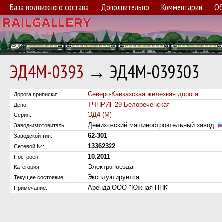
База подвижного состава
Дополнительно
Комментарии
Об
ЭД4М-0393
→ ЭД4М-039303
Северо-Кавказская железная дорога
Дорога приписки:
ТЧПРИГ-29 Белореченская
Депо:
ЭД4 (М)
Серия:
Демиховский машиностроительный завод
Завод-изготовитель:
62-301
Заводской тип:
13362322
Сетевой №:
10.2011
Построен:
Электропоезда
Категория:
Эксплуатируется
Текущее состояние:
Аренда ООО "Южная ППК"
Примечание: