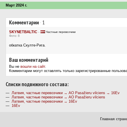
Март 2024 г.
Комментарии
·
1
SKYNETBALTIC
·
Частные перевозчики
Фото: 8
обкатка Скулте-Рига.
Ваш комментарий
Вы не
вошли на сайт
.
Комментарии могут оставлять только зарегистрированные пользов
Cписки подвижного состава:
—
Латвия, частные перевозчики → АО Pasažieru vilciens → 16Ev
—
Латвия, частные перевозчики → АО Pasažieru vilciens
—
Латвия, частные перевозчики → 16Ev
—
16Ev
Главная стран