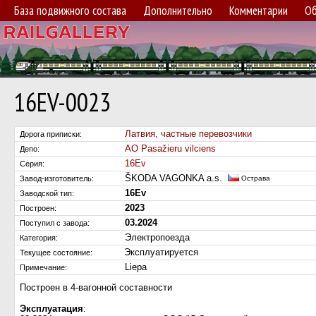
База подвижного состава
Дополнительно
Комментарии
Об
16EV-0023
Латвия, частные перевозчики
Дорога приписки:
АО Pasažieru vilciens
Депо:
16Ev
Серия:
ŠKODA VAGONKA a.s.
Завод-изготовитель:
Острава
16Ev
Заводской тип:
2023
Построен:
03.2024
Поступил c завода:
Электропоезда
Категория:
Эксплуатируется
Текущее состояние:
Liepa
Примечание:
Построен в 4-вагонной составности
Эксплуатация
: