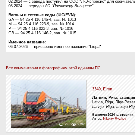
02.2024 — с завода поступил на ООО "Л-Экспресис" для окончател
03.2024 — передан
АО "Пасажиеру Вилциенс"
Вагоны и сетевые коды (UIC/EVN)
:
GA — 94 25 4 116 145-4, зав. № 1013
M — 94 25 4 116 223-9, зав. № 1014
P — 94 25 4 116 023-3, зав. № 1016
GB — 94 25 4 116 146-2, зав. № 1015
Именное название:
06.07.2026 — присвоено именное название "Liepa"
Все комментарии к фотографиям этой единицы ПС
3340
,
Elron
Латвия, Рига, станци
Latvia, Riga, Riga-Pasaz
Latvija, Rīga, stacija Rī
9 апреля 2024 г., вторник
Автор:
Nikolay Ryzhov
29
2792