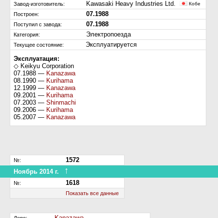
Kawasaki Heavy Industries Ltd.
Завод-изготовитель:
Кобе
07.1988
Построен:
07.1988
Поступил c завода:
Электропоезда
Категория:
Эксплуатируется
Текущее состояние:
Эксплуатация:
◇ Keikyu Corporation
07.1988 —
Kanazawa
08.1990 —
Kurihama
12.1999 —
Kanazawa
09.2001 —
Kurihama
07.2003 —
Shinmachi
09.2006 —
Kurihama
05.2007 —
Kanazawa
1572
№:
↑
Ноябрь 2014 г.
Перенумерован
1618
№:
Показать все данные
Kanazawa