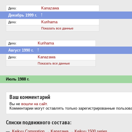
Kanazawa
Депо:
↑
Декабрь 1999 г.
Передан в другое депо дороги
Kurihama
Депо:
Показать все данные
Kurihama
Депо:
↑
Август 1990 г.
Передан в другое депо дороги
Kanazawa
Депо:
Показать все данные
Июль 1988 г.
Ваш комментарий
Вы не
вошли на сайт
.
Комментарии могут оставлять только зарегистрированные пользов
Cписки подвижного состава:
—
Keikyu Corporation → Kanazawa → Keikyu 1500 series