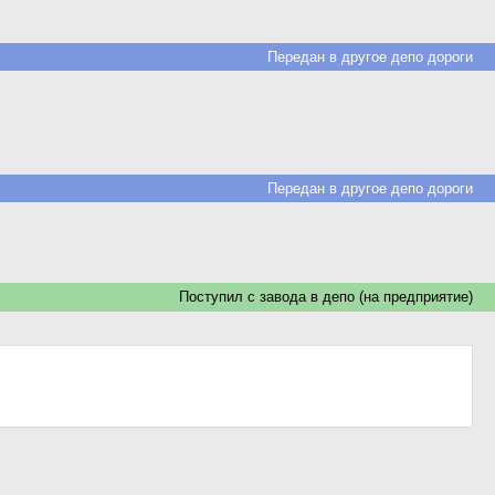
Передан в другое депо дороги
Передан в другое депо дороги
Поступил c завода в депо (на предприятие)