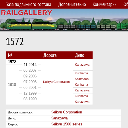
База подвижного состава
Дополнительно
Комментарии
Об
1572
№
Дорога
Депо
1572
11.2014
Kanazawa
05.2007
Kurihama
09.2006
Shinmachi
07.2003
Keikyu Corporation
1618
Kurihama
09.2001
Kanazawa
12.1999
Kurihama
08.1990
Kanazawa
Keikyu Corporation
Дорога приписки:
Kanazawa
Депо:
Keikyu 1500 series
Серия: