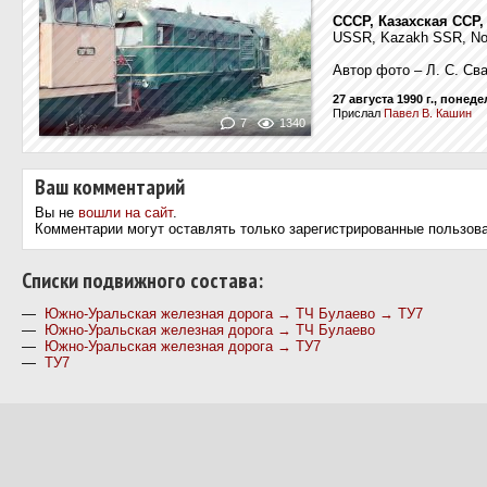
СССР, Казахская ССР,
USSR, Kazakh SSR, Nort
Автор фото – Л. С. Св
27 августа 1990 г., понед
Прислал
Павел В. Кашин
7
1340
Ваш комментарий
Вы не
вошли на сайт
.
Комментарии могут оставлять только зарегистрированные пользов
Cписки подвижного состава:
—
Южно-Уральская железная дорога → ТЧ Булаево → ТУ7
—
Южно-Уральская железная дорога → ТЧ Булаево
—
Южно-Уральская железная дорога → ТУ7
—
ТУ7