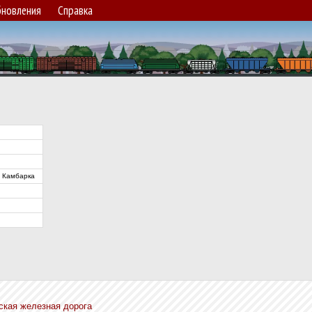
новления
Справка
Камбарка
кая железная дорога