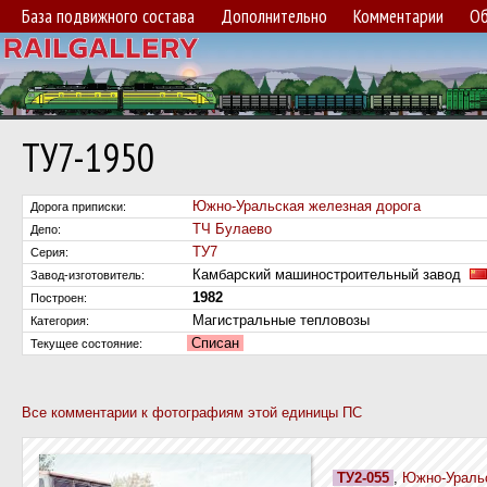
База подвижного состава
Дополнительно
Комментарии
Об
ТУ7-1950
Южно-Уральская железная дорога
Дорога приписки:
ТЧ Булаево
Депо:
ТУ7
Серия:
Камбарский машиностроительный завод
Завод-изготовитель:
1982
Построен:
Магистральные тепловозы
Категория:
Списан
Текущее состояние:
Все комментарии к фотографиям этой единицы ПС
ТУ2-055
,
Южно-Уральс