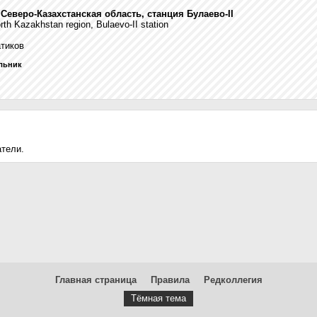
 Северо-Казахстанская область, станция Булаево-II
h Kazakhstan region, Bulaevo-II station
атиков
ельник
атели.
Главная страница
Правила
Редколлегия
Тёмная тема