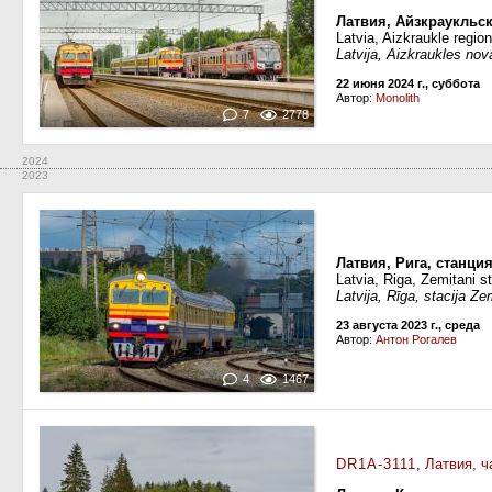
Латвия, Айзкраукльск
Latvia, Aizkraukle region
Latvija, Aizkraukles nov
22 июня 2024 г., суббота
Автор:
Monolith
7
2778
2024
2023
Латвия, Рига, станци
Latvia, Riga, Zemitani st
Latvija, Rīga, stacija Ze
23 августа 2023 г., среда
Автор:
Антон Рогалев
4
1467
DR1A-3111
,
Латвия, ч