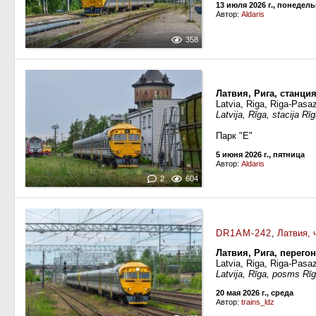
13 июля 2026 г., понедел
Автор:
Aldaris
358
Латвия, Рига, станци
Latvia, Riga, Riga-Pasaz
Latvija, Rīga, stacija Rī
Парк "Е"
5 июня 2026 г., пятница
Автор:
Aldaris
2
604
DR1AM-242
,
Латвия, 
Латвия, Рига, перег
Latvia, Riga, Riga-Pasa
Latvija, Rīga, posms Rī
20 мая 2026 г., среда
Автор:
trains_ldz