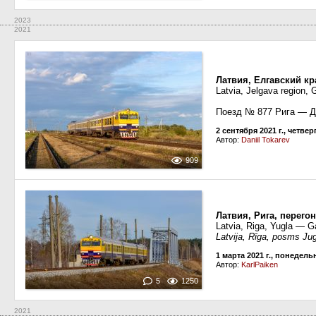
2023
2021
Латвия, Елгавский кр
Latvia, Jelgava region, 
Поезд № 877 Рига — 
2 сентября 2021 г., четвер
Автор:
Daniil Tokarev
909
Латвия, Рига, перего
Latvia, Riga, Yugla — G
Latvija, Rīga, posms Ju
1 марта 2021 г., понедель
Автор:
KarlPaiken
5
1250
2021