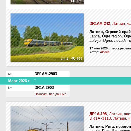
469
DR1AM-242
,
Латвия, ч
Латвия, Огрский край
Latvia, Ogre region, Ogr
Latvija, Ogres novads,
17 мая 2026 г., воскресен
Автор:
Aldaris
1
859
DR1AM-2903
№:
↑
Март 2026 г.
Переименован
DR1A-2903
№:
Показать все данные
ДР1А-198
,
Латвия, час
DR1A-3113
,
Латвия, ч
Латвия, Рига, перег
Latvia, Riga, Shkirotava