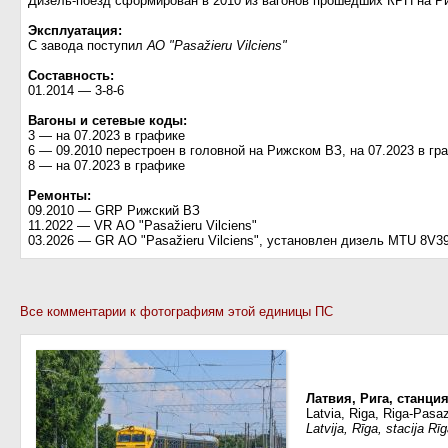
Дизель-поезд сформирован в 2010 из вагонов прошедших КРП на 
Эксплуатация:
С завода поступил
АО "Pasažieru Vilciens"
Составность:
01.2014 — 3-8-6
Вагоны и сетевые коды:
3 — на 07.2023 в графике
6 — 09.2010 перестроен в головной на Рижском ВЗ, на 07.2023 в гр
8 — на 07.2023 в графике
Ремонты:
09.2010 — GRP Рижский ВЗ
11.2022 — VR АО "Pasažieru Vilciens"
03.2026 — GR АО "Pasažieru Vilciens", установлен дизель MTU 8V3
Все комментарии к фотографиям этой единицы ПС
Латвия, Рига, станци
Latvia, Riga, Riga-Pasaz
Latvija, Rīga, stacija Rī