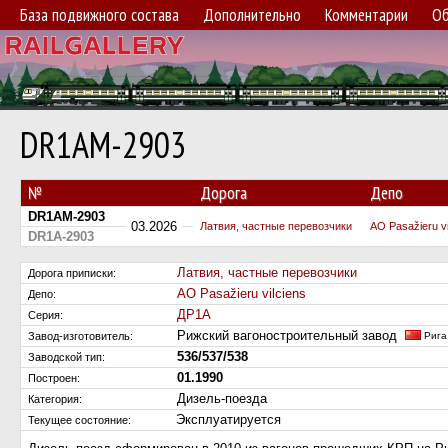
База подвижного состава
Дополнительно
Комментарии
Об
DR1AM-2903
№
Дорога
Депо
DR1AM-2903
03.2026
Латвия, частные перевозчики
АО Pasažieru vi
DR1A-2903
Латвия, частные перевозчики
Дорога приписки:
АО Pasažieru vilciens
Депо:
ДР1А
Серия:
Рижский вагоностроительный завод
Завод-изготовитель:
Рига
536/537/538
Заводской тип:
01.1990
Построен:
Дизель-поезда
Категория:
Эксплуатируется
Текущее состояние: