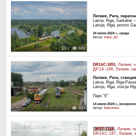
Латвия, Рига, перего
Latvia, Riga, Garkalne 
Latvija, Rīga, posms Ga
24 июля 2024 г., среда
Автор:
trains_ldz
1
1182
DR1AC-1851
,
Латвия, 
ДР1А-198
,
Латвия, ча
Латвия, Рига, станци
Latvia, Riga, Riga-Pasaz
Latvija, Rīga, stacija Rī
Парк "Е"
14 июля 2024 г., воскресе
1613
Автор:
Maksimka
ЭР2Т-7118
,
Латвия, ч
DR1AC-187
,
Латвия, 