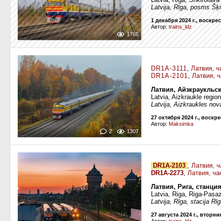
Latvija, Rīga, posms Šķ
1 декабря 2024 г., воскре
Автор:
trains_ldz
1765
DR1A-3111
,
Латвия, ч
DR1A-2101
,
Латвия, 
Латвия, Айзкраукльс
Latvia, Aizkraukle regio
Latvija, Aizkraukles no
27 октября 2024 г., воскр
Автор:
Maksimka
2
1307
DR1A-2103
,
Латвия, ч
DR1A-2273
,
Латвия, ча
Латвия, Рига, станци
Latvia, Riga, Riga-Pasaz
Latvija, Rīga, stacija Rī
27 августа 2024 г., вторни