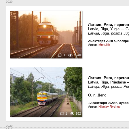
2020
Латвия, Рига, перего
Latvia, Riga, Yugla — G
Latvija, Rīga, posms Ju
25 октября 2020 г., воскр
Автор:
Monolith
1
1540
Латвия, Рига, перего
Latvia, Riga, Priedaine 
Latvija, Rīga, posms Pr
О. п. Депо
12 сентября 2020 г., суббо
Автор:
Nikolay Ryzhov
1
952
2020