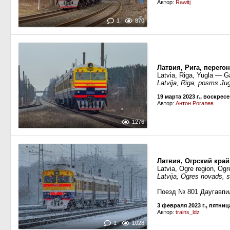
Автор:
Rawitj
1
870
Латвия, Рига, перего
Latvia, Riga, Yugla — G
Latvija, Rīga, posms Ju
19 марта 2023 г., воскрес
Автор:
Антон Рогалев
1276
Латвия, Огрский край
Latvia, Ogre region, Ogr
Latvija, Ogres novads, s
Поезд № 801 Даугавпи
3 февраля 2023 г., пятниц
Автор:
trains_ldz
1
1028