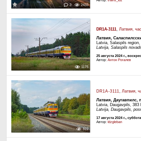
Автор:
trains_ldz
3
2433
DR1A-3111
,
Латвия, ча
Латвия, Саласпилсск
Latvia, Salaspils region
Latvija, Salaspils nova
25 августа 2024 г., воскр
Автор:
Антон Рогалев
1175
DR1A-3111
,
Латвия, ч
Латвия, Даугавпилс, 
Latvia, Daugavpils, 383
Latvija, Daugavpils, po
17 августа 2024 г., суббот
Автор:
ldzgleban
822