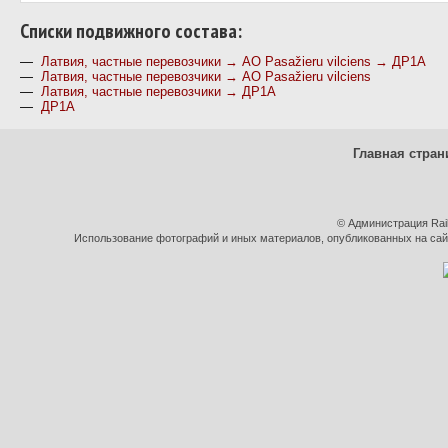
Cписки подвижного состава:
—
Латвия, частные перевозчики → АО Pasažieru vilciens → ДР1А
—
Латвия, частные перевозчики → АО Pasažieru vilciens
—
Латвия, частные перевозчики → ДР1А
—
ДР1А
Главная стран
© Администрация Rai
Использование фотографий и иных материалов, опубликованных на сайт