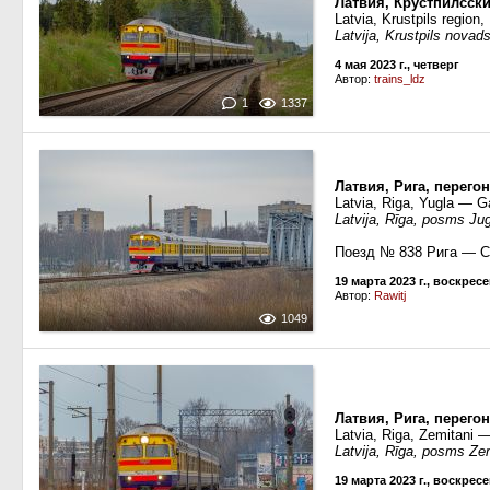
Латвия, Крустпилсск
Latvia, Krustpils region,
Latvija, Krustpils nova
4 мая 2023 г., четверг
Автор:
trains_ldz
1
1337
Латвия, Рига, перего
Latvia, Riga, Yugla — G
Latvija, Rīga, posms Ju
Поезд № 838 Рига — 
19 марта 2023 г., воскрес
Автор:
Rawitj
1049
Латвия, Рига, перег
Latvia, Riga, Zemitani 
Latvija, Rīga, posms Ze
19 марта 2023 г., воскрес