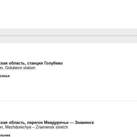
кая область, станция Голубево
on, Golubevo station
есенье
ская область, перегон Междуречье — Знаменск
ion, Mezhdurechye – Znamensk stretch
ельник