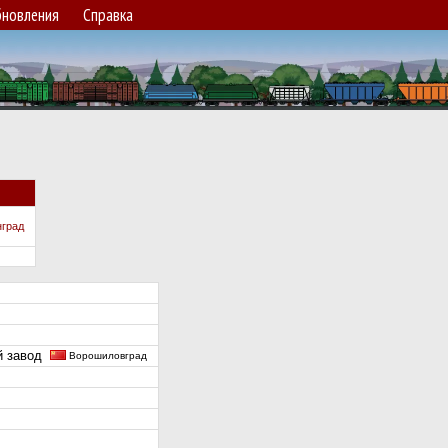
новления
Справка
нград
ый завод
Ворошиловград