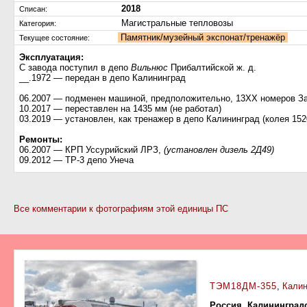
2018
Списан:
Магистральные тепловозы
Категория:
Памятник/музейный экспонат/тренажёр
Текущее состояние:
Эксплуатация:
С завода поступил в депо
Вильнюс
Прибалтийской ж. д.
__.1972 — передан в депо Калининград
06.2007 — подменен машиной, предположительно, 13ХХ номеров За
10.2017 — переставлен на 1435 мм (не работал)
03.2019 — установлен, как тренажер в депо Калининград (колея 152
Ремонты:
06.2007 — КРП Уссурийский ЛРЗ,
(установлен дизель 2Д49)
09.2012 — ТР-3 депо Унеча
Все комментарии к фотографиям этой единицы ПС
ТЭМ18ДМ-355
,
Калин
Россия, Калининград