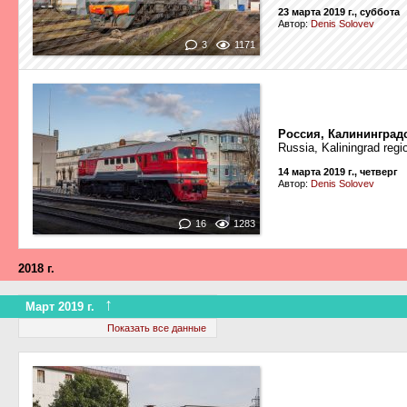
23 марта 2019 г., суббота
Автор:
Denis Solovev
3
1171
Россия, Калининград
Russia, Kaliningrad regi
14 марта 2019 г., четверг
Автор:
Denis Solovev
16
1283
2018 г.
↑
Март 2019 г.
Перенумерован
Показать все данные