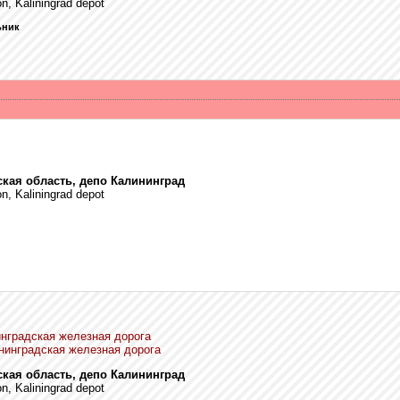
on, Kaliningrad depot
ьник
ская область, депо Калининград
on, Kaliningrad depot
нградская железная дорога
нинградская железная дорога
ская область, депо Калининград
on, Kaliningrad depot