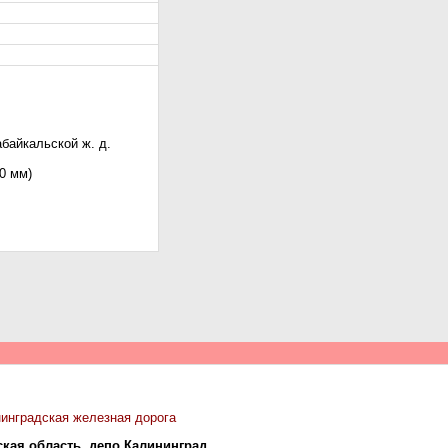
байкальской ж. д.
0 мм)
инградская железная дорога
ская область, депо Калининград