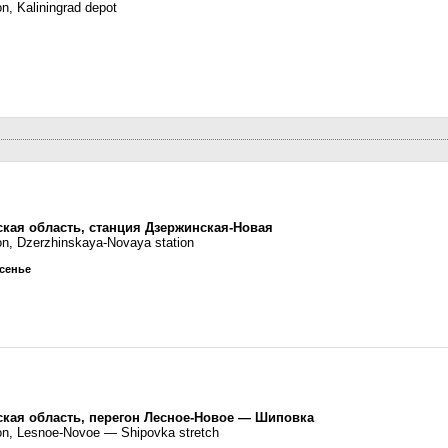
on, Kaliningrad depot
ская область, станция Дзержинская-Новая
ion, Dzerzhinskaya-Novaya station
есенье
ская область, перегон Лесное-Новое — Шиповка
ion, Lesnoe-Novoe — Shipovka stretch