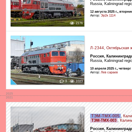
Russia, Kaliningrad regi
12 августа 2025 г., вторни
Автор:
Эр2к 1114
2176
Л-2344
,
Октябрьская 
Россия, Калининград
Russia, Kaliningrad regi
10 апреля 2025 г., четверг
Автор:
Лев сараев
3
1023
2025
2021
ТЭМ-ТМХ-005
,
Кали
ТЭМ-ТМХ-003
,
Калин
Россия, Калининград