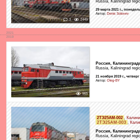
Russia, Kaliningrad regi
29 марта 2021 г., понедел
Автор:
Denis Solovev
3
2449
2021
2019
Россия, Калининград
Russia, Kaliningrad regi
21 ноября 2019 г., четверг
Автор:
Oleg-BY
965
2ТЭ25АМ-002
,
Калини
2ТЭ25АМ-003
,
Кали
Россия, Калининград
Russia, Kaliningrad regi