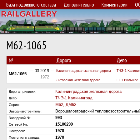
База подвижного состава
Дополнительно
Комментарии
Об
М62-1065
№
Дорога
Депо
03.2019
Калининградская железная дорога
ТЧЭ-1 Калини
М62-1065
1972
Литовская железная дорога
LT-1 Вильнюс
Калининградская железная дорога
Дорога приписки:
ТЧЭ-1 Калининград
Депо:
М62, ДМ62
Серия:
Ворошиловградский тепловозостроительн
Завод-изготовитель:
993
Заводской №:
15100290
Сетевой №:
1970
Построен:
1970
Поступил c завода: