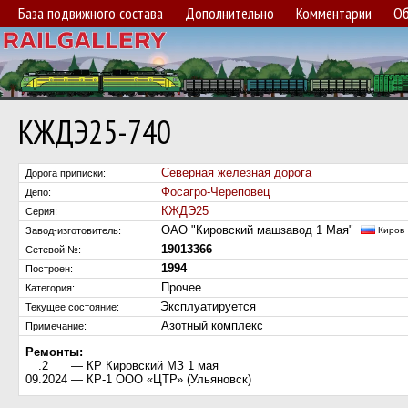
База подвижного состава
Дополнительно
Комментарии
Об
КЖДЭ25-740
Северная железная дорога
Дорога приписки:
Фосагро-Череповец
Депо:
КЖДЭ25
Серия:
ОАО "Кировский машзавод 1 Мая"
Завод-изготовитель:
Киров
19013366
Сетевой №:
1994
Построен:
Прочее
Категория:
Эксплуатируется
Текущее состояние:
Азотный комплекс
Примечание:
Ремонты:
__.2___ — КР Кировский МЗ 1 мая
09.2024 — КР-1 ООО «ЦТР» (Ульяновск)