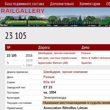
База подвижного состава
Дополнительно
Комментарии
Об
23 105
№
Дорога
Депо
Швейцария, прочие компании
Разные
23 105
2016
Австрия, частные перевозчики
Stern & Hafferl Verkehr
1978
5
Appenzeller Bahnen (AB)
Speicher
≈ 1964
Швейцария, прочие компании
Дорога приписки:
Разные
Депо:
BDe 4/4
Серия:
ET 23
Заводской тип:
ок. 1954
Построен:
Электропоезда
Категория:
Нынешнее местонахождение и судьба неиз
Текущее состояние:
Association RétroBus Léman
Примечание: