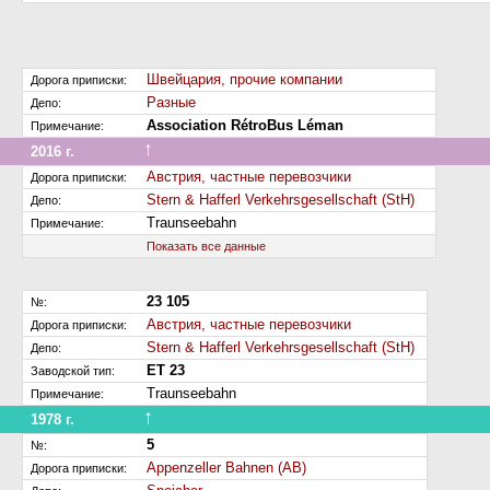
Швейцария, прочие компании
Дорога приписки:
Разные
Депо:
Association RétroBus Léman
Примечание:
↑
2016 г.
Передан на другую дорогу (или на завод)
Австрия, частные перевозчики
Дорога приписки:
Stern & Hafferl Verkehrsgesellschaft (StH)
Депо:
Traunseebahn
Примечание:
Показать все данные
23 105
№:
Австрия, частные перевозчики
Дорога приписки:
Stern & Hafferl Verkehrsgesellschaft (StH)
Депо:
ET 23
Заводской тип:
Traunseebahn
Примечание:
↑
1978 г.
Перенумерован
5
№:
Appenzeller Bahnen (AB)
Дорога приписки: