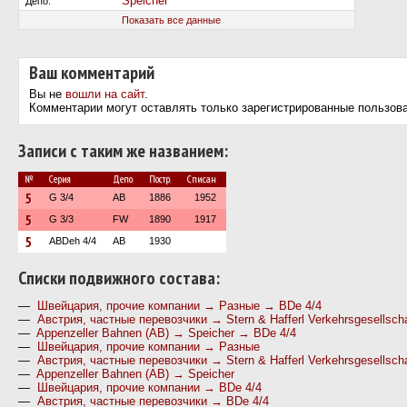
Speicher
Депо:
Показать все данные
Ваш комментарий
Вы не
вошли на сайт
.
Комментарии могут оставлять только зарегистрированные пользов
Записи с таким же названием:
№
Серия
Депо
Постр.
Списан
5
G 3/4
AB
1886
1952
5
G 3/3
FW
1890
1917
5
ABDeh 4/4
AB
1930
Cписки подвижного состава:
—
Швейцария, прочие компании → Разные → BDe 4/4
—
Австрия, частные перевозчики → Stern & Hafferl Verkehrsgesellsch
—
Appenzeller Bahnen (AB) → Speicher → BDe 4/4
—
Швейцария, прочие компании → Разные
—
Австрия, частные перевозчики → Stern & Hafferl Verkehrsgesellscha
—
Appenzeller Bahnen (AB) → Speicher
—
Швейцария, прочие компании → BDe 4/4
—
Австрия, частные перевозчики → BDe 4/4