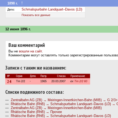
↑
1898 г.
Передан в другое депо дороги
Schmalspurbahn Landquart–Davos (LD)
Депо:
Показать все данные
12 июня 1896 г.
Ваш комментарий
Вы не
вошли на сайт
.
Комментарии могут оставлять только зарегистрированные пользов
Записи с таким же названием:
№
Серия
Депо
Постр.
Списан
Примечание
24
Tm 2/2
-
1965
20.03.2007
ex
Tm 2/2 60
Cписки подвижного состава:
—
Zentralbahn AG (ZB) → Meiringen-Innertkirchen-Bahn (MIB) → G 2/3+
—
Rhätische Bahn (RhB) → Schmalspurbahn Landquart–Davos (LD) → G
—
Zentralbahn AG (ZB) → Meiringen-Innertkirchen-Bahn (MIB)
—
Rhätische Bahn (RhB) → Прочее
—
Rhätische Bahn (RhB) → Schmalspurbahn Landquart–Davos (LD)