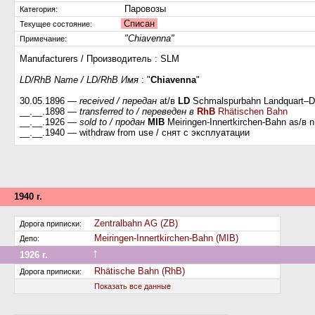
Паровозы
Категория:
Списан
Текущее состояние:
"Chiavenna"
Примечание:
Manufacturers / Производитель : SLM
LD/RhB Name / LD/RhB Имя
: "
Chiavenna
"
30.05.1896 —
received / передан
at/в
LD
Schmalspurbahn Landquart–
__.__.1898 —
transferred to / переведен в
RhB
Rhätischen Bahn
__.__.1926 —
sold to / продан
MIB
Meiringen-Innertkirchen-Bahn as/в n
__.__.1940 — withdraw from use / cнят с эксплуатации
1940 г.
Zentralbahn AG (ZB)
Дорога приписки:
Meiringen-Innertkirchen-Bahn (MIB)
Депо:
↑
1926 г.
Передан на другую дорогу (или на завод)
Rhätische Bahn (RhB)
Дорога приписки:
Показать все данные