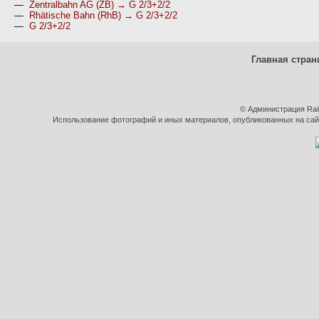
—
Zentralbahn AG (ZB) → G 2/3+2/2
—
Rhätische Bahn (RhB) → G 2/3+2/2
—
G 2/3+2/2
Главная стран
© Администрация Rai
Использование фотографий и иных материалов, опубликованных на сайт