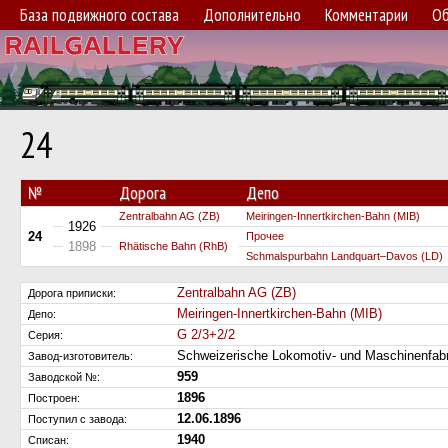
База подвижного состава
Дополнительно
Комментарии
Об
24
№
Дорога
Депо
Zentralbahn AG (ZB)
Meiringen-Innertkirchen-Bahn (MIB)
1926
24
Прочее
1898
Rhätische Bahn (RhB)
Schmalspurbahn Landquart–Davos (LD)
Zentralbahn AG (ZB)
Дорога приписки:
Meiringen-Innertkirchen-Bahn (MIB)
Депо:
G 2/3+2/2
Серия:
Schweizerische Lokomotiv- und Maschinenfa
Завод-изготовитель:
959
Заводской №:
1896
Построен:
12.06.1896
Поступил c завода:
1940
Списан: