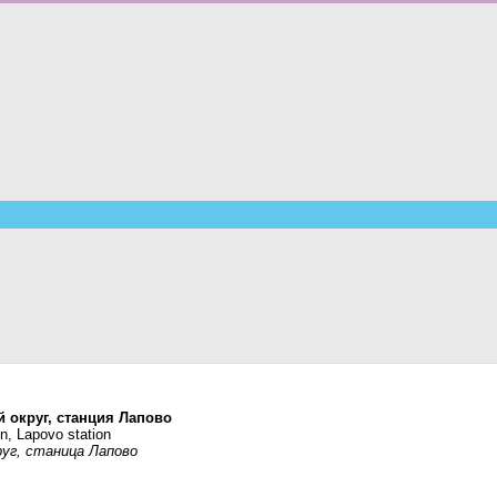
 округ, станция Лапово
n, Lapovo station
руг, станица Лапово