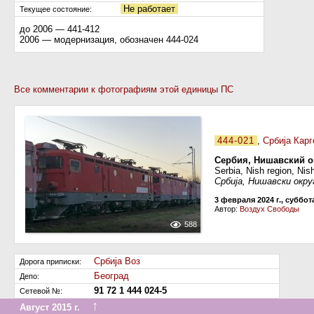
Не работает
Текущее состояние:
до 2006 — 441-412
2006 — модернизация, обозначен 444-024
Все комментарии к фотографиям этой единицы ПС
444-021
,
Србиja Карг
Сербия, Нишавский о
Serbia, Nish region, Nis
Србија, Нишавски окру
3 февраля 2024 г., суббот
Автор:
Воздух Свободы
588
Србиja Воз
Дорога приписки:
Београд
Депо:
91 72 1 444 024-5
Сетевой №:
↑
Август 2015 г.
Передан на другую дорогу (или на завод)