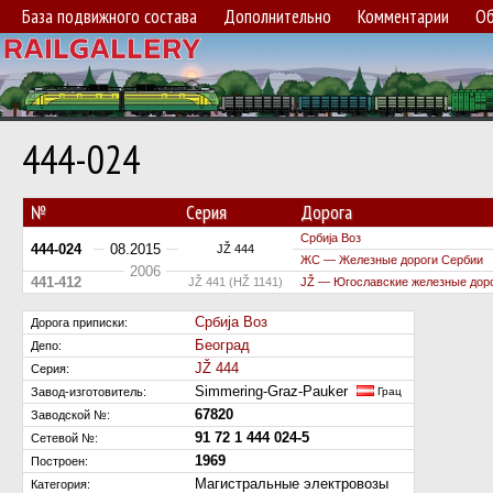
База подвижного состава
Дополнительно
Комментарии
Об
444-024
№
Серия
Дорога
Србиja Воз
444-024
08.2015
JŽ 444
ЖС — Железные дороги Сербии
2006
441-412
JŽ 441 (HŽ 1141)
JŽ — Югославские железные дор
Србиja Воз
Дорога приписки:
Београд
Депо:
JŽ 444
Серия:
Simmering-Graz-Pauker
Завод-изготовитель:
Грац
67820
Заводской №:
91 72 1 444 024-5
Сетевой №:
1969
Построен:
Магистральные электровозы
Категория: