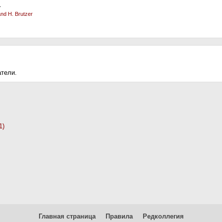
г
and H. Brutzer
атели.
1)
Главная страница
Правила
Редколлегия