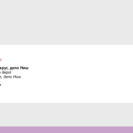
о
круг, депо Ниш
h depot
г, депо Ниш
а