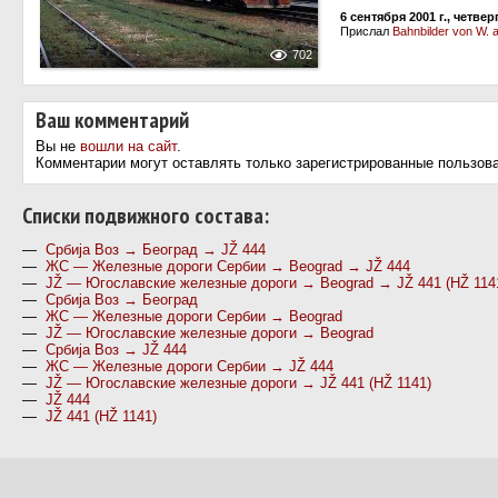
6 сентября 2001 г., четвер
Прислал
Bahnbilder von W. 
702
Ваш комментарий
Вы не
вошли на сайт
.
Комментарии могут оставлять только зарегистрированные пользов
Cписки подвижного состава:
—
Србиja Воз → Београд → JŽ 444
—
ЖС — Железные дороги Сербии → Beograd → JŽ 444
—
JŽ — Югославские железные дороги → Beograd → JŽ 441 (HŽ 114
—
Србиja Воз → Београд
—
ЖС — Железные дороги Сербии → Beograd
—
JŽ — Югославские железные дороги → Beograd
—
Србиja Воз → JŽ 444
—
ЖС — Железные дороги Сербии → JŽ 444
—
JŽ — Югославские железные дороги → JŽ 441 (HŽ 1141)
—
JŽ 444
—
JŽ 441 (HŽ 1141)