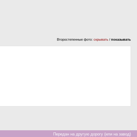
Второстепенные фото:
скрывать
/
показывать
Передан на другую дорогу (или на завод)