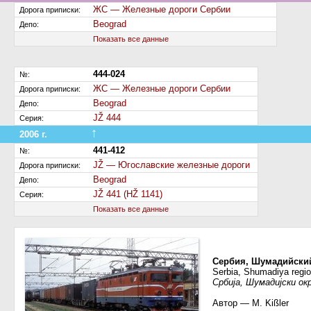
ЖС — Железные дороги Сербии
Дорога приписки:
Beograd
Депо:
Показать все данные
444-024
№:
ЖС — Железные дороги Сербии
Дорога приписки:
Beograd
Депо:
JŽ 444
Серия:
↑
2006 г.
КРП/модернизация
441-412
№:
JŽ — Югославские железные дороги
Дорога приписки:
Beograd
Депо:
JŽ 441 (HŽ 1141)
Серия:
Показать все данные
Сербия, Шумадийский
Serbia, Shumadiya regio
Србија, Шумадијски ок
Автор — M. Kißler