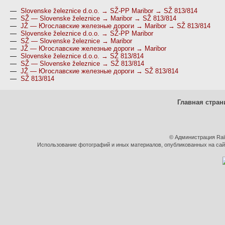
—
Slovenske železnice d.o.o. → SŽ-PP Maribor → SŽ 813/814
—
SŽ — Slovenske železnice → Maribor → SŽ 813/814
—
JŽ — Югославские железные дороги → Maribor → SŽ 813/814
—
Slovenske železnice d.o.o. → SŽ-PP Maribor
—
SŽ — Slovenske železnice → Maribor
—
JŽ — Югославские железные дороги → Maribor
—
Slovenske železnice d.o.o. → SŽ 813/814
—
SŽ — Slovenske železnice → SŽ 813/814
—
JŽ — Югославские железные дороги → SŽ 813/814
—
SŽ 813/814
Главная стран
© Администрация Rai
Использование фотографий и иных материалов, опубликованных на сайт