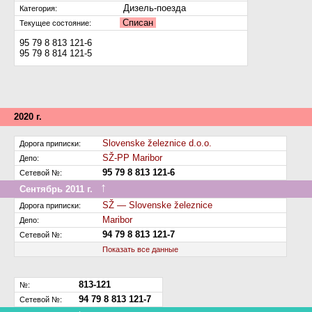
Дизель-поезда
Категория:
Списан
Текущее состояние:
95 79 8 813 121-6
95 79 8 814 121-5
2020 г.
Slovenske železnice d.o.o.
Дорога приписки:
SŽ-PP Maribor
Депо:
95 79 8 813 121-6
Сетевой №:
↑
Сентябрь 2011 г.
Передан на другую дорогу (или на завод)
SŽ — Slovenske železnice
Дорога приписки:
Maribor
Депо:
94 79 8 813 121-7
Сетевой №:
Показать все данные
813-121
№:
94 79 8 813 121-7
Сетевой №: