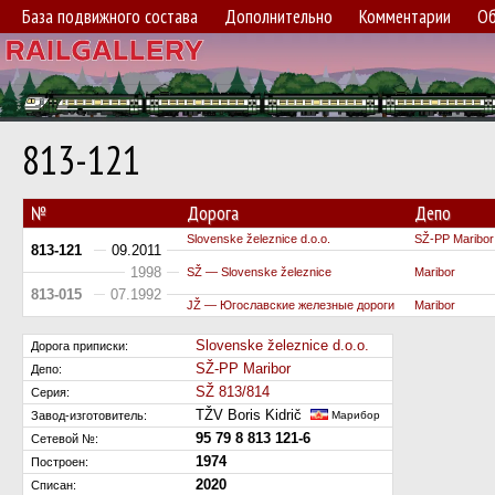
База подвижного состава
Дополнительно
Комментарии
Об
813-121
№
Дорога
Депо
Slovenske železnice d.o.o.
SŽ-PP Maribor
813-121
09.2011
1998
SŽ — Slovenske železnice
Maribor
813-015
07.1992
JŽ — Югославские железные дороги
Maribor
Slovenske železnice d.o.o.
Дорога приписки:
SŽ-PP Maribor
Депо:
SŽ 813/814
Серия:
TŽV Boris Kidrič
Завод-изготовитель:
Марибор
95 79 8 813 121-6
Сетевой №:
1974
Построен:
2020
Списан: