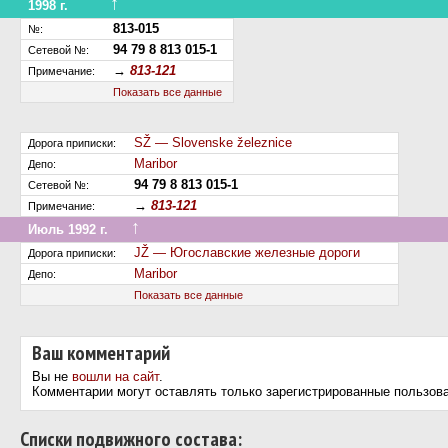
↑
1998 г.
Перенумерован
813-015
№:
94 79 8 813 015-1
Сетевой №:
→
813-121
Примечание:
Показать все данные
SŽ — Slovenske železnice
Дорога приписки:
Maribor
Депо:
94 79 8 813 015-1
Сетевой №:
→
813-121
Примечание:
↑
Июль 1992 г.
Передан на другую дорогу (или на завод)
JŽ — Югославские железные дороги
Дорога приписки:
Maribor
Депо:
Показать все данные
Ваш комментарий
Вы не
вошли на сайт
.
Комментарии могут оставлять только зарегистрированные пользов
Cписки подвижного состава: