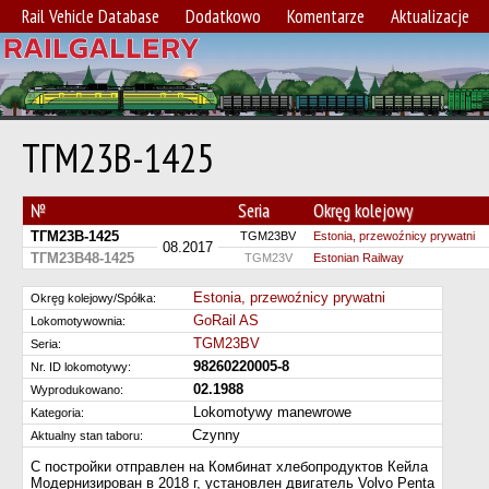
Rail Vehicle Database
Dodatkowo
Komentarze
Aktualizacje
ТГМ23В-1425
№
Seria
Okręg kolejowy
ТГМ23В-1425
TGM23BV
Estonia, przewoźnicy prywatni
08.2017
ТГМ23В48-1425
TGM23V
Estonian Railway
Estonia, przewoźnicy prywatni
Okręg kolejowy/Spółka:
GoRail AS
Lokomotywownia:
TGM23BV
Seria:
98260220005-8
Nr. ID lokomotywy:
02.1988
Wyprodukowano:
Lokomotywy manewrowe
Kategoria:
Czynny
Aktualny stan taboru:
С постройки отправлен на Комбинат хлебопродуктов Кейла
Модернизирован в 2018 г, установлен двигатель Volvo Penta