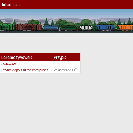
Informacja
Lokomotywownia
Przypis
GoRail AS
Private depots at the enterprises
Veskimehed OÜ