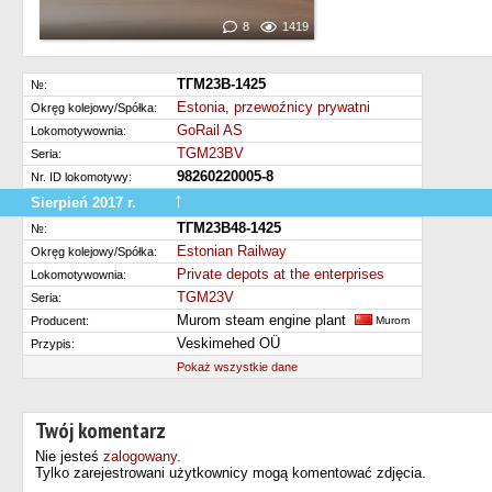
8
1419
ТГМ23В-1425
№:
Estonia, przewoźnicy prywatni
Okręg kolejowy/Spółka:
GoRail AS
Lokomotywownia:
TGM23BV
Seria:
98260220005-8
Nr. ID lokomotywy:
↑
Sierpień 2017 r.
Modernizacja
ТГМ23В48-1425
№:
Estonian Railway
Okręg kolejowy/Spółka:
Private depots at the enterprises
Lokomotywownia:
TGM23V
Seria:
Murom steam engine plant
Producent:
Murom
Veskimehed OÜ
Przypis:
Pokaż wszystkie dane
Twój komentarz
Nie jesteś
zalogowany
.
Tylko zarejestrowani użytkownicy mogą komentować zdjęcia.