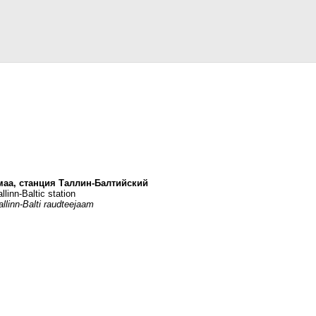
маа, станция Таллин-Балтийский
llinn-Baltic station
llinn-Balti raudteejaam