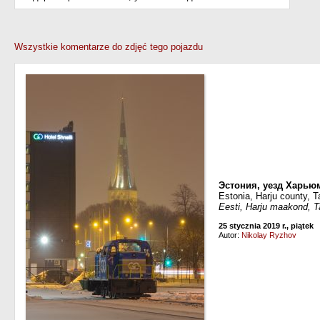
Wszystkie komentarze do zdjęć tego pojazdu
Эстония, уезд Харью
Estonia, Harju county, Ta
Eesti, Harju maakond, Ta
25 stycznia 2019 r., piątek
Autor:
Nikolay Ryzhov