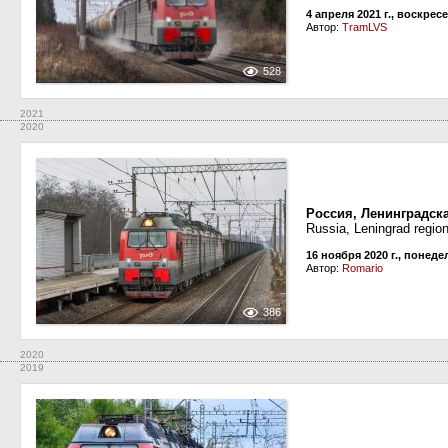
4 апреля 2021 г., воскрес
Автор:
TramLVS
528
2021
2020
Россия, Ленинградска
Russia, Leningrad regio
16 ноября 2020 г., понед
Автор:
Romario
386
2020
2019