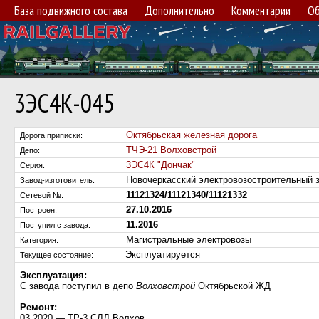
База подвижного состава
Дополнительно
Комментарии
Об
3ЭС4К-045
Октябрьская железная дорога
Дорога приписки:
ТЧЭ-21 Волховстрой
Депо:
3ЭС4К "Дончак"
Серия:
Новочеркасский электровозостроительный
Завод-изготовитель:
11121324/11121340/11121332
Сетевой №:
27.10.2016
Построен:
11.2016
Поступил c завода:
Магистральные электровозы
Категория:
Эксплуатируется
Текущее состояние:
Эксплуатация:
С завода поступил в депо
Волховстрой
Октябрьской ЖД
Ремонт:
03.2020 — ТР-3 СЛД Волхов