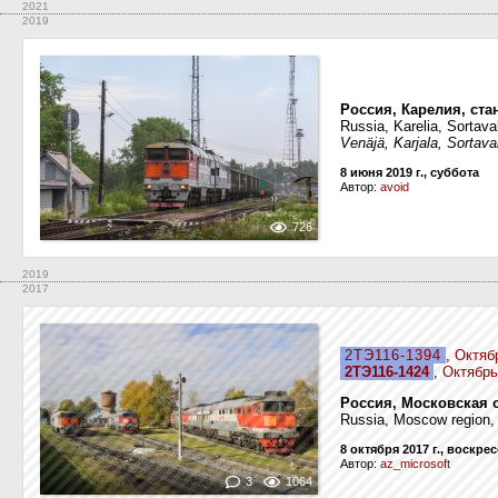
2021
2019
Россия, Карелия, ста
Russia, Karelia, Sortava
Venäjä, Karjala, Sortav
8 июня 2019 г., суббота
Автор:
avoid
726
2019
2017
2ТЭ116-1394
,
Октяб
2ТЭ116-1424
,
Октябрь
Россия, Московская 
Russia, Moscow region,
8 октября 2017 г., воскре
Автор:
az_microsoft
3
1064