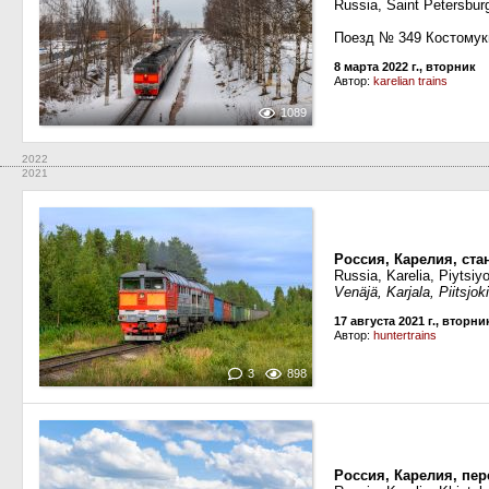
Russia, Saint Petersbur
Поезд № 349 Костомук
8 марта 2022 г., вторник
Автор:
karelian trains
1089
2022
2021
Россия, Карелия, ста
Russia, Karelia, Piytsiyo
Venäjä, Karjala, Piitsjo
17 августа 2021 г., вторни
Автор:
huntertrains
3
898
Россия, Карелия, пе