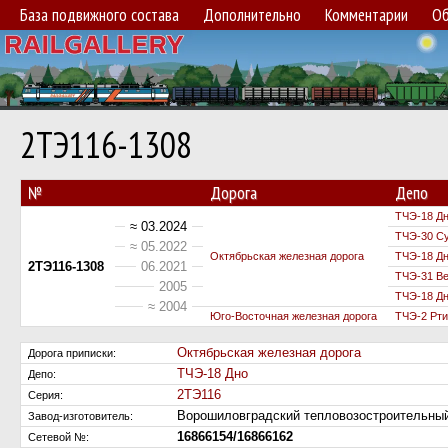
База подвижного состава
Дополнительно
Комментарии
Об
2ТЭ116-1308
№
Дорога
Депо
ТЧЭ-18 Д
≈ 03.2024
ТЧЭ-30 С
≈ 05.2022
Октябрьская железная дорога
ТЧЭ-18 Д
2ТЭ116-1308
06.2021
ТЧЭ-31 Ве
2005
ТЧЭ-18 Д
≈ 2004
Юго-Восточная железная дорога
ТЧЭ-2 Рт
Октябрьская железная дорога
Дорога приписки:
ТЧЭ-18 Дно
Депо:
2ТЭ116
Серия:
Ворошиловградский тепловозостроительн
Завод-изготовитель:
16866154/16866162
Сетевой №: