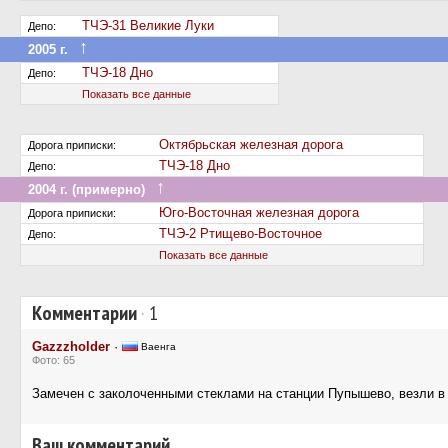
ТЧЭ-31 Великие Луки
Депо:
↑
2005 г.
Передан в другое депо дороги
ТЧЭ-18 Дно
Депо:
Показать все данные
Октябрьская железная дорога
Дорога приписки:
ТЧЭ-18 Дно
Депо:
↑
2004 г. (примерно)
Передан на другую дорогу (или на завод)
Юго-Восточная железная дорога
Дорога приписки:
ТЧЭ-2 Ртищево-Восточное
Депо:
Показать все данные
Комментарии
·
1
Gazzzholder
·
Ваенга
Фото: 65
Замечен с заколоченными стеклами на станции Пупышево, везли в
Ваш комментарий