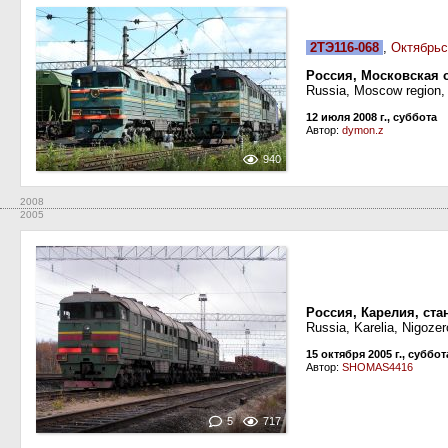
2ТЭ116-068
,
Октябрьс
Россия, Московская 
Russia, Moscow region,
12 июля 2008 г., суббота
Автор:
dymon.z
940
2008
2005
Россия, Карелия, ста
Russia, Karelia, Nigozer
15 октября 2005 г., суббот
Автор:
SHOMAS4416
5
717