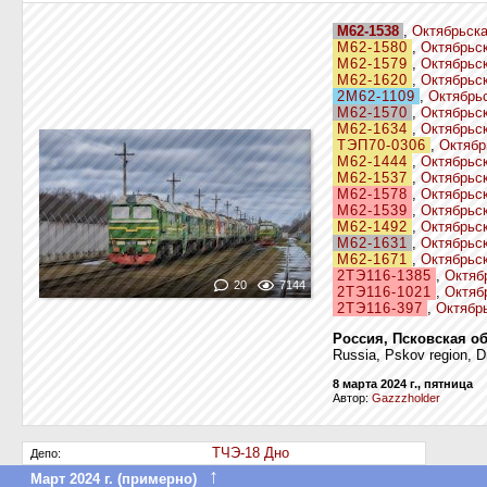
М62-1538
,
Октябрьска
М62-1580
,
Октябрьс
М62-1579
,
Октябрьс
М62-1620
,
Октябрьс
2М62-1109
,
Октябрь
М62-1570
,
Октябрьс
М62-1634
,
Октябрьс
ТЭП70-0306
,
Октябр
М62-1444
,
Октябрьс
М62-1537
,
Октябрьс
М62-1578
,
Октябрьс
М62-1539
,
Октябрьс
М62-1492
,
Октябрьс
М62-1631
,
Октябрьс
М62-1671
,
Октябрьс
2ТЭ116-1385
,
Октяб
20
7144
2ТЭ116-1021
,
Октяб
2ТЭ116-397
,
Октябр
Россия, Псковская об
Russia, Pskov region, D
8 марта 2024 г., пятница
Автор:
Gazzzholder
ТЧЭ-18 Дно
Депо:
↑
Март 2024 г. (примерно)
Передан в другое депо дороги