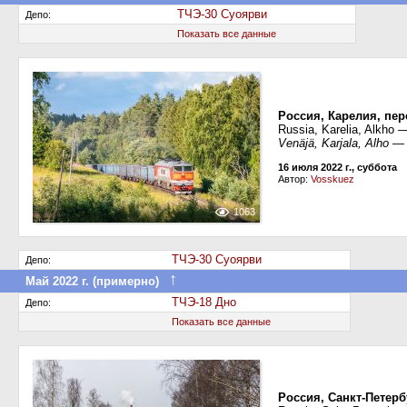
ТЧЭ-30 Суоярви
Депо:
Показать все данные
Россия, Карелия, пе
Russia, Karelia, Alkho —
Venäjä, Karjala, Alho —
16 июля 2022 г., суббота
Автор:
Vosskuez
1063
ТЧЭ-30 Суоярви
Депо:
↑
Май 2022 г. (примерно)
Передан в другое депо дороги
ТЧЭ-18 Дно
Депо:
Показать все данные
Россия, Санкт-Петер