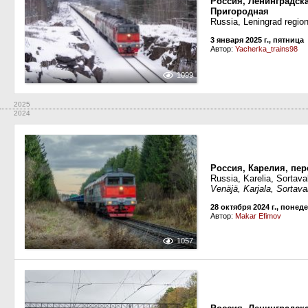
Россия, Ленинградск
Пригородная
Russia, Leningrad regio
3 января 2025 г., пятница
Автор:
Yacherka_trains98
1099
2025
2024
Россия, Карелия, пе
Russia, Karelia, Sortav
Venäjä, Karjala, Sorta
28 октября 2024 г., понед
Автор:
Makar Efimov
1057