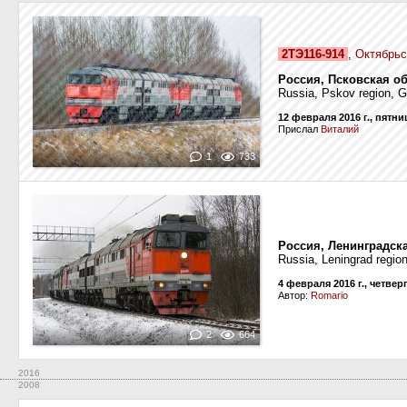
2ТЭ116-914
,
Октябрьс
Россия, Псковская об
Russia, Pskov region, G
12 февраля 2016 г., пятни
Прислал
Виталий
1
733
Россия, Ленинградск
Russia, Leningrad region
4 февраля 2016 г., четвер
Автор:
Romario
2
664
2016
2008