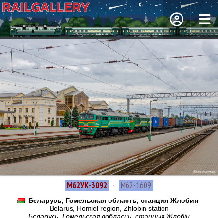
М62УК-3092
·
М62-1609
Беларусь, Гомельская область, станция Жлобин
Belarus, Homiel region, Zhlobin station
Беларусь, Гомельская вобласць, станцыя Жлобін