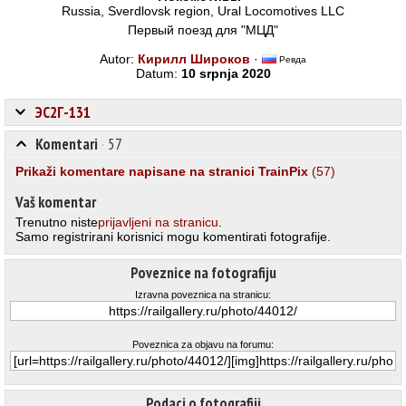
Russia, Sverdlovsk region, Ural Locomotives LLC
Первый поезд для "МЦД"
Autor:
Кирилл Широков
·
Ревда
Datum:
10 srpnja 2020
ЭС2Г-131
Komentari
·
57
Prikaži komentare napisane na stranici TrainPix
(57)
Vaš komentar
Trenutno niste
prijavljeni na stranicu
.
Samo registrirani korisnici mogu komentirati fotografije.
Poveznice na fotografiju
Izravna poveznica na stranicu:
Poveznica za objavu na forumu:
Podaci o fotografiji